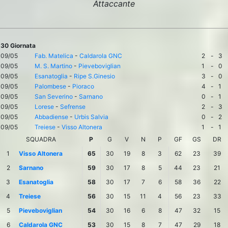
Attaccante
30 Giornata
09/05
Fab. Matelica
-
Caldarola GNC
2
-
3
09/05
M. S. Martino
-
Pieveboviglian
1
-
0
09/05
Esanatoglia
-
Ripe S.Ginesio
3
-
0
09/05
Palombese
-
Pioraco
4
-
1
09/05
San Severino
-
Sarnano
0
-
1
09/05
Lorese
-
Sefrense
2
-
3
09/05
Abbadiense
-
Urbis Salvia
0
-
2
09/05
Treiese
-
Visso Altonera
1
-
1
SQUADRA
P
G
V
N
P
GF
GS
DR
1
Visso Altonera
65
30
19
8
3
62
23
39
2
Sarnano
59
30
17
8
5
44
23
21
3
Esanatoglia
58
30
17
7
6
58
36
22
4
Treiese
56
30
15
11
4
56
23
33
5
Pieveboviglian
54
30
16
6
8
47
32
15
6
Caldarola GNC
53
30
15
8
7
47
29
18