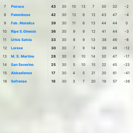
7
Pioraco
43
30
10
13
7
30
32
-2
8
Palombese
42
30
12
6
12
43
47
-4
9
Fab. Matelica
39
30
11
6
13
44
44
0
10
Ripe S.Ginesio
36
30
9
9
12
41
44
-3
11
Urbis Salvia
33
30
8
9
13
38
46
-8
12
Lorese
30
30
7
9
14
36
48
-12
13
M. S. Martino
28
30
6
10
14
30
47
-17
14
San Severino
25
30
5
10
15
22
45
-23
15
Abbadiense
17
30
4
5
21
20
61
-41
16
Sefrense
16
30
3
7
20
19
57
-38