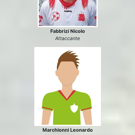
Fabbrizi Nicolo
Attaccante
Marchionni Leonardo