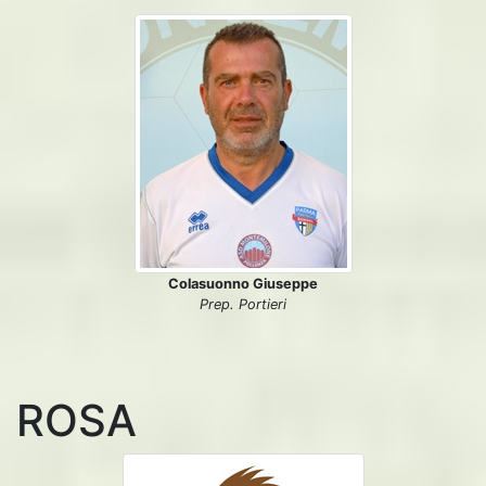
Colasuonno Giuseppe
Prep. Portieri
ROSA