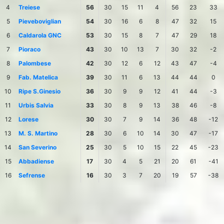
4
Treiese
56
30
15
11
4
56
23
33
5
Pieveboviglian
54
30
16
6
8
47
32
15
6
Caldarola GNC
53
30
15
8
7
47
29
18
7
Pioraco
43
30
10
13
7
30
32
-2
8
Palombese
42
30
12
6
12
43
47
-4
9
Fab. Matelica
39
30
11
6
13
44
44
0
10
Ripe S.Ginesio
36
30
9
9
12
41
44
-3
11
Urbis Salvia
33
30
8
9
13
38
46
-8
12
Lorese
30
30
7
9
14
36
48
-12
13
M. S. Martino
28
30
6
10
14
30
47
-17
14
San Severino
25
30
5
10
15
22
45
-23
15
Abbadiense
17
30
4
5
21
20
61
-41
16
Sefrense
16
30
3
7
20
19
57
-38