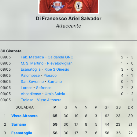
Di Francesco Ariel Salvador
Attaccante
30 Giornata
09/05
Fab. Matelica
-
Caldarola GNC
2
-
3
09/05
M. S. Martino
-
Pieveboviglian
1
-
0
09/05
Esanatoglia
-
Ripe S.Ginesio
3
-
0
09/05
Palombese
-
Pioraco
4
-
1
09/05
San Severino
-
Sarnano
0
-
1
09/05
Lorese
-
Sefrense
2
-
3
09/05
Abbadiense
-
Urbis Salvia
0
-
2
09/05
Treiese
-
Visso Altonera
1
-
1
SQUADRA
P
G
V
N
P
GF
GS
DR
1
Visso Altonera
65
30
19
8
3
62
23
39
2
Sarnano
59
30
17
8
5
44
23
21
3
Esanatoglia
58
30
17
7
6
58
36
22