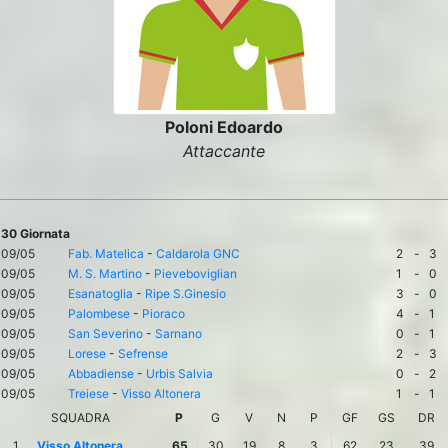
Poloni Edoardo
Attaccante
30 Giornata
09/05
Fab. Matelica
-
Caldarola GNC
2
-
3
09/05
M. S. Martino
-
Pieveboviglian
1
-
0
09/05
Esanatoglia
-
Ripe S.Ginesio
3
-
0
09/05
Palombese
-
Pioraco
4
-
1
09/05
San Severino
-
Sarnano
0
-
1
09/05
Lorese
-
Sefrense
2
-
3
09/05
Abbadiense
-
Urbis Salvia
0
-
2
09/05
Treiese
-
Visso Altonera
1
-
1
SQUADRA
P
G
V
N
P
GF
GS
DR
1
Visso Altonera
65
30
19
8
3
62
23
39