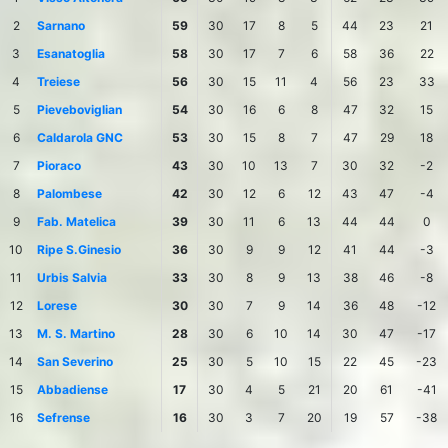
2
Sarnano
59
30
17
8
5
44
23
21
3
Esanatoglia
58
30
17
7
6
58
36
22
4
Treiese
56
30
15
11
4
56
23
33
5
Pieveboviglian
54
30
16
6
8
47
32
15
6
Caldarola GNC
53
30
15
8
7
47
29
18
7
Pioraco
43
30
10
13
7
30
32
-2
8
Palombese
42
30
12
6
12
43
47
-4
9
Fab. Matelica
39
30
11
6
13
44
44
0
10
Ripe S.Ginesio
36
30
9
9
12
41
44
-3
11
Urbis Salvia
33
30
8
9
13
38
46
-8
12
Lorese
30
30
7
9
14
36
48
-12
13
M. S. Martino
28
30
6
10
14
30
47
-17
14
San Severino
25
30
5
10
15
22
45
-23
15
Abbadiense
17
30
4
5
21
20
61
-41
16
Sefrense
16
30
3
7
20
19
57
-38