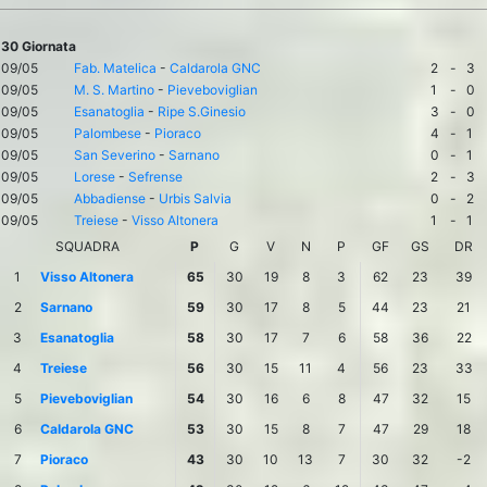
30 Giornata
09/05
Fab. Matelica
-
Caldarola GNC
2
-
3
09/05
M. S. Martino
-
Pieveboviglian
1
-
0
09/05
Esanatoglia
-
Ripe S.Ginesio
3
-
0
09/05
Palombese
-
Pioraco
4
-
1
09/05
San Severino
-
Sarnano
0
-
1
09/05
Lorese
-
Sefrense
2
-
3
09/05
Abbadiense
-
Urbis Salvia
0
-
2
09/05
Treiese
-
Visso Altonera
1
-
1
SQUADRA
P
G
V
N
P
GF
GS
DR
1
Visso Altonera
65
30
19
8
3
62
23
39
2
Sarnano
59
30
17
8
5
44
23
21
3
Esanatoglia
58
30
17
7
6
58
36
22
4
Treiese
56
30
15
11
4
56
23
33
5
Pieveboviglian
54
30
16
6
8
47
32
15
6
Caldarola GNC
53
30
15
8
7
47
29
18
7
Pioraco
43
30
10
13
7
30
32
-2