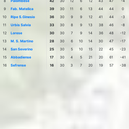
8
Palombese
42
30
12
6
12
43
47
-4
9
Fab. Matelica
39
30
11
6
13
44
44
0
10
Ripe S.Ginesio
36
30
9
9
12
41
44
-3
11
Urbis Salvia
33
30
8
9
13
38
46
-8
12
Lorese
30
30
7
9
14
36
48
-12
13
M. S. Martino
28
30
6
10
14
30
47
-17
14
San Severino
25
30
5
10
15
22
45
-23
15
Abbadiense
17
30
4
5
21
20
61
-41
16
Sefrense
16
30
3
7
20
19
57
-38