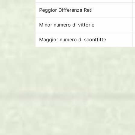
Peggior Differenza Reti
Minor numero di vittorie
Maggior numero di sconffitte