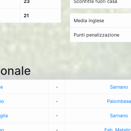
23
Sconfitte fuori casa
21
Media inglese
Punti penalizzazione
onale
se
-
Sarnano
no
-
Palombes
glia
-
Sarnano
no
-
Fab. Mateli