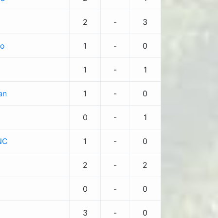
2
-
3
no
1
-
0
1
-
1
an
1
-
0
0
-
1
NC
1
-
0
2
-
2
0
-
0
3
-
0