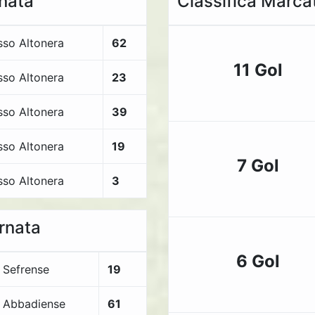
rnata
Classifica Marcat
sso Altonera
62
11 Gol
sso Altonera
23
sso Altonera
39
sso Altonera
19
7 Gol
sso Altonera
3
ornata
6 Gol
Sefrense
19
Abbadiense
61