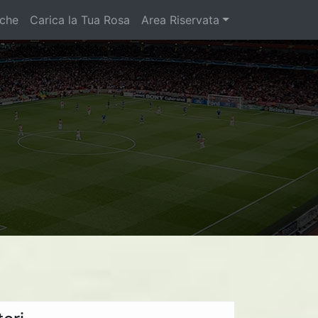
iche
Carica la Tua Rosa
Area Riservata