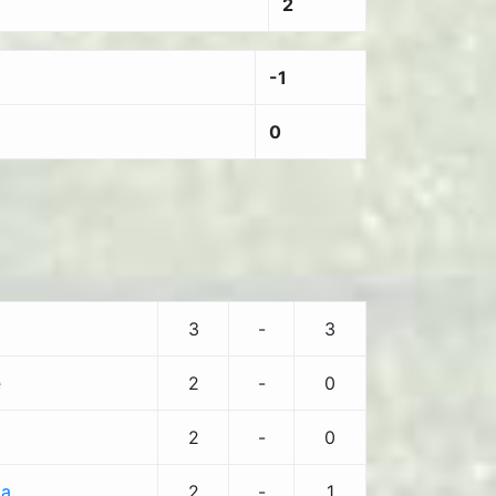
2
-1
0
3
-
3
e
2
-
0
2
-
0
ca
2
-
1