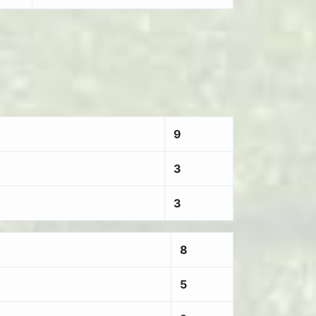
9
3
3
8
5