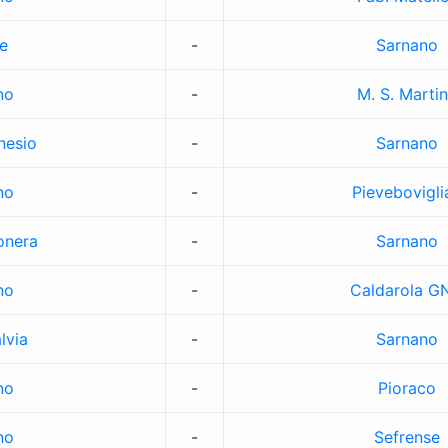
e
-
Sarnano
no
-
M. S. Marti
nesio
-
Sarnano
no
-
Pievebovigli
onera
-
Sarnano
no
-
Caldarola G
lvia
-
Sarnano
no
-
Pioraco
no
-
Sefrense