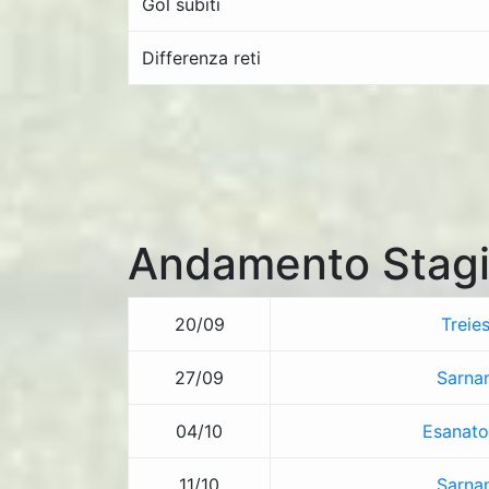
Gol subiti
Differenza reti
Andamento Stagi
20/09
Treie
27/09
Sarna
04/10
Esanato
11/10
Sarna