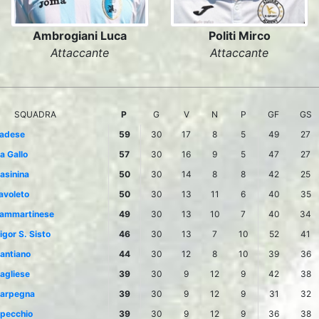
Ambrogiani Luca
Politi Mirco
Attaccante
Attaccante
SQUADRA
P
G
V
N
P
GF
GS
adese
59
30
17
8
5
49
27
a Gallo
57
30
16
9
5
47
27
asinina
50
30
14
8
8
42
25
avoleto
50
30
13
11
6
40
35
ammartinese
49
30
13
10
7
40
34
igor S. Sisto
46
30
13
7
10
52
41
antiano
44
30
12
8
10
39
36
agliese
39
30
9
12
9
42
38
arpegna
39
30
9
12
9
31
32
pecchio
39
30
9
12
9
36
38