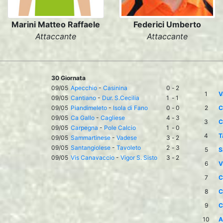
Marini Matteo Raffaele
Federici Umberto
Attaccante
Attaccante
30 Giornata
09/05
Apecchio
-
Casinina
0
-
2
1
V
09/05
Cantiano
-
Dur. S.Cecilia
1
-
1
09/05
Piandimeleto
-
Isola di Fano
0
-
0
2
C
09/05
Ca Gallo
-
Cagliese
4
-
3
3
C
09/05
Carpegna
-
Pole Calcio
1
-
0
4
T
09/05
Sammartinese
-
Vadese
3
-
2
09/05
Santangiolese
-
Tavoleto
2
-
3
5
S
09/05
Vis Canavaccio
-
Vigor S. Sisto
3
-
2
6
V
7
C
8
C
9
C
10
A