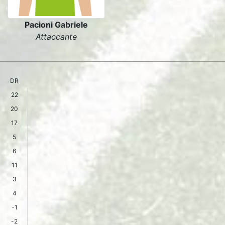
Pacioni Gabriele
Attaccante
DR
22
20
17
5
6
11
3
4
-1
-2