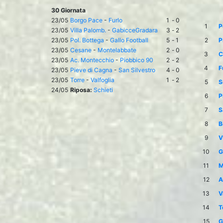
30 Giornata
23/05
Borgo Pace
-
Furlo
1
-
0
1
P
23/05
Villa Palomb.
-
GabicceGradara
3
-
2
23/05
Pol. Bottega
-
Gallo Football
5
-
1
2
P
23/05
Cesane
-
Montelabbate
2
-
0
3
C
23/05
Ac. Montecchio
-
Piobbico 90
2
-
2
4
F
23/05
Pieve di Cagna
-
San Silvestro
4
-
0
23/05
Torre
-
Valfoglia
1
-
2
5
S
24/05
Riposa:
Schieti
6
P
7
S
8
B
9
V
10
G
11
M
12
A
13
V
14
T
15
G