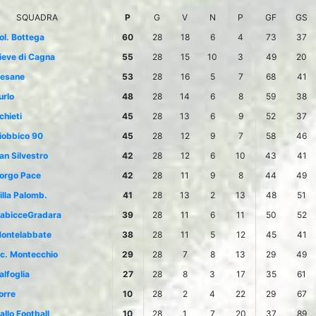
SQUADRA
P
G
V
N
P
GF
GS
ol. Bottega
60
28
18
6
4
73
37
ieve di Cagna
55
28
15
10
3
49
20
esane
53
28
16
5
7
68
41
urlo
48
28
14
6
8
59
38
chieti
45
28
13
6
9
52
37
iobbico 90
45
28
12
9
7
58
46
an Silvestro
42
28
12
6
10
43
41
orgo Pace
42
28
11
9
8
44
49
illa Palomb.
41
28
13
2
13
48
51
abicceGradara
39
28
11
6
11
50
52
ontelabbate
38
28
11
5
12
45
41
c. Montecchio
29
28
7
8
13
29
49
alfoglia
27
28
8
3
17
35
61
orre
10
28
2
4
22
29
67
allo Football
10
28
1
7
20
37
89