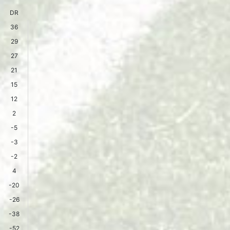
DR
36
29
27
21
15
12
2
-5
-3
-2
4
-20
-26
-38
-52