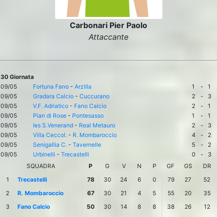
Carbonari Pier Paolo
Attaccante
30 Giornata
09/05
Fortuna Fano
-
Arzilla
1
-
1
09/05
Gradara Calcio
-
Cuccurano
2
-
3
09/05
V.F. Adriatico
-
Fano Calcio
2
-
1
09/05
Pian di Rose
-
Pontesasso
1
-
1
09/05
Ies S.Venerand
-
Real Metauro
2
-
3
09/05
Villa Ceccol.
-
R. Mombaroccio
4
-
2
09/05
Senigallia C.
-
Tavernelle
5
-
2
09/05
Urbinelli
-
Trecastelli
0
-
3
SQUADRA
P
G
V
N
P
GF
GS
DR
1
Trecastelli
78
30
24
6
0
79
27
52
2
R. Mombaroccio
67
30
21
4
5
55
20
35
3
Fano Calcio
50
30
14
8
8
38
26
12