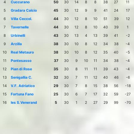
4
Cuccurano
50
30
14
8
8
38
27
11
5
Gradara Calcio
45
30
12
9
9
41
24
17
6
Villa Ceccol.
44
30
12
8
10
51
39
12
7
Tavernelle
44
30
12
8
10
40
39
1
8
Urbinelli
43
30
13
4
13
39
41
-2
9
Arzilla
38
30
10
8
12
34
38
-4
10
Real Metauro
38
30
10
8
12
35
40
-5
11
Pontesasso
37
30
9
10
11
34
38
-4
12
Pian di Rose
35
30
8
11
11
39
43
-4
13
Senigallia C.
32
30
7
11
12
40
46
-6
14
V.F. Adriatico
29
30
7
8
15
38
56
-18
15
Fortuna Fano
25
30
6
7
17
32
59
-27
16
Ies S.Venerand
5
30
1
2
27
29
99
-70