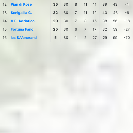
12
Pian di Rose
35
30
8
11
11
39
43
-4
13
Senigallia C.
32
30
7
11
12
40
46
-6
14
V.F. Adriatico
29
30
7
8
15
38
56
-18
15
Fortuna Fano
25
30
6
7
17
32
59
-27
16
Ies S.Venerand
5
30
1
2
27
29
99
-70