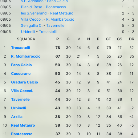
09/05
V.F. Adriatico
-
Fano Calcio
2
-
1
09/05
Pian di Rose
-
Pontesasso
1
-
1
09/05
Ies S.Venerand
-
Real Metauro
2
-
3
09/05
Villa Ceccol.
-
R. Mombaroccio
4
-
2
09/05
Senigallia C.
-
Tavernelle
5
-
2
09/05
Urbinelli
-
Trecastelli
0
-
3
SQUADRA
P
G
V
N
P
GF
GS
DR
1
Trecastelli
78
30
24
6
0
79
27
52
2
R. Mombaroccio
67
30
21
4
5
55
20
35
3
Fano Calcio
50
30
14
8
8
38
26
12
4
Cuccurano
50
30
14
8
8
38
27
11
5
Gradara Calcio
45
30
12
9
9
41
24
17
6
Villa Ceccol.
44
30
12
8
10
51
39
12
7
Tavernelle
44
30
12
8
10
40
39
1
8
Urbinelli
43
30
13
4
13
39
41
-2
9
Arzilla
38
30
10
8
12
34
38
-4
10
Real Metauro
38
30
10
8
12
35
40
-5
11
Pontesasso
37
30
9
10
11
34
38
-4