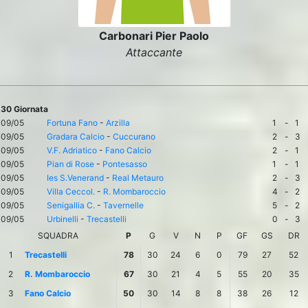
Carbonari Pier Paolo
Attaccante
30 Giornata
09/05
Fortuna Fano
-
Arzilla
1
-
1
09/05
Gradara Calcio
-
Cuccurano
2
-
3
09/05
V.F. Adriatico
-
Fano Calcio
2
-
1
09/05
Pian di Rose
-
Pontesasso
1
-
1
09/05
Ies S.Venerand
-
Real Metauro
2
-
3
09/05
Villa Ceccol.
-
R. Mombaroccio
4
-
2
09/05
Senigallia C.
-
Tavernelle
5
-
2
09/05
Urbinelli
-
Trecastelli
0
-
3
SQUADRA
P
G
V
N
P
GF
GS
DR
1
Trecastelli
78
30
24
6
0
79
27
52
2
R. Mombaroccio
67
30
21
4
5
55
20
35
3
Fano Calcio
50
30
14
8
8
38
26
12