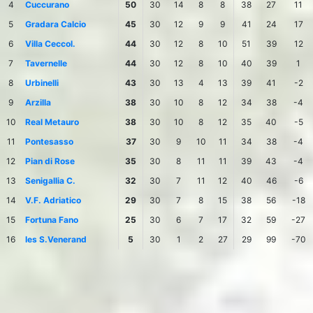
4
Cuccurano
50
30
14
8
8
38
27
11
5
Gradara Calcio
45
30
12
9
9
41
24
17
6
Villa Ceccol.
44
30
12
8
10
51
39
12
7
Tavernelle
44
30
12
8
10
40
39
1
8
Urbinelli
43
30
13
4
13
39
41
-2
9
Arzilla
38
30
10
8
12
34
38
-4
10
Real Metauro
38
30
10
8
12
35
40
-5
11
Pontesasso
37
30
9
10
11
34
38
-4
12
Pian di Rose
35
30
8
11
11
39
43
-4
13
Senigallia C.
32
30
7
11
12
40
46
-6
14
V.F. Adriatico
29
30
7
8
15
38
56
-18
15
Fortuna Fano
25
30
6
7
17
32
59
-27
16
Ies S.Venerand
5
30
1
2
27
29
99
-70