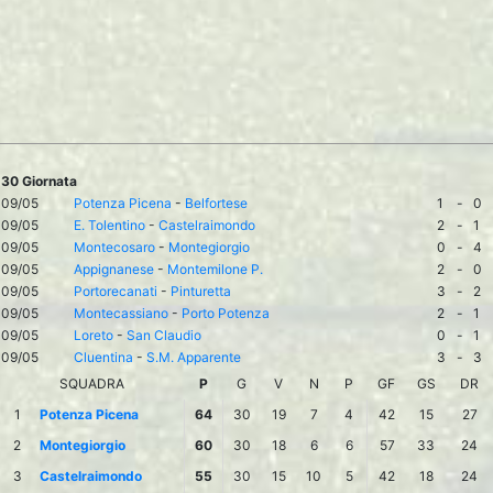
30 Giornata
09/05
Potenza Picena
-
Belfortese
1
-
0
09/05
E. Tolentino
-
Castelraimondo
2
-
1
09/05
Montecosaro
-
Montegiorgio
0
-
4
09/05
Appignanese
-
Montemilone P.
2
-
0
09/05
Portorecanati
-
Pinturetta
3
-
2
09/05
Montecassiano
-
Porto Potenza
2
-
1
09/05
Loreto
-
San Claudio
0
-
1
09/05
Cluentina
-
S.M. Apparente
3
-
3
SQUADRA
P
G
V
N
P
GF
GS
DR
1
Potenza Picena
64
30
19
7
4
42
15
27
2
Montegiorgio
60
30
18
6
6
57
33
24
3
Castelraimondo
55
30
15
10
5
42
18
24