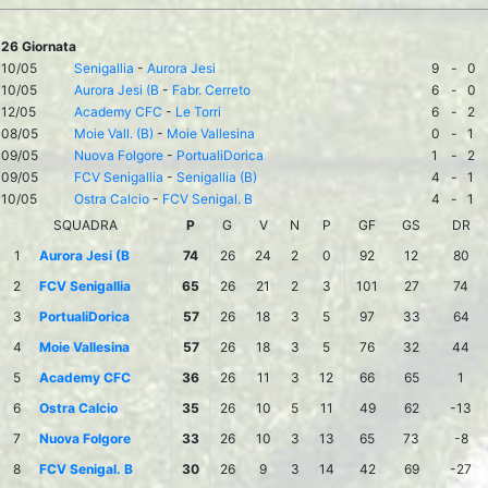
26 Giornata
10/05
Senigallia
-
Aurora Jesi
9
-
0
10/05
Aurora Jesi (B
-
Fabr. Cerreto
6
-
0
12/05
Academy CFC
-
Le Torri
6
-
2
08/05
Moie Vall. (B)
-
Moie Vallesina
0
-
1
09/05
Nuova Folgore
-
PortualiDorica
1
-
2
09/05
FCV Senigallia
-
Senigallia (B)
4
-
1
10/05
Ostra Calcio
-
FCV Senigal. B
4
-
1
SQUADRA
P
G
V
N
P
GF
GS
DR
1
Aurora Jesi (B
74
26
24
2
0
92
12
80
2
FCV Senigallia
65
26
21
2
3
101
27
74
3
PortualiDorica
57
26
18
3
5
97
33
64
4
Moie Vallesina
57
26
18
3
5
76
32
44
5
Academy CFC
36
26
11
3
12
66
65
1
6
Ostra Calcio
35
26
10
5
11
49
62
-13
7
Nuova Folgore
33
26
10
3
13
65
73
-8
8
FCV Senigal. B
30
26
9
3
14
42
69
-27