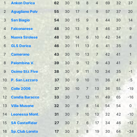
1
Ankon Dorica
62
30
18
8
4
69
32
37
2
Agugliano Polv
55
30
17
4
9
57
37
20
3
San Biagio
54
30
15
9
6
44
30
14
4
Falconarese
48
30
13
9
8
46
37
9
5
Nuova Sirolese
48
30
14
6
10
42
34
8
6
GLS Dorica
46
30
11
13
6
41
35
6
7
Camerano
43
30
10
13
7
42
41
1
8
Palombina V.
39
30
9
12
9
43
41
2
9
Osimo Stz.Five
38
30
9
11
10
34
35
-1
10
P. San Lazzaro
37
30
9
10
11
36
41
-5
11
Colle 2006
37
30
10
7
13
36
55
-19
12
Candia Baracco
33
30
7
12
11
49
65
-16
13
Villa Musone
32
30
8
8
14
54
54
0
14
Leonessa Mont.
31
30
7
10
13
32
42
-10
15
SA Castelfidar
27
30
7
6
17
34
46
-12
16
Sp.Club Loreto
17
30
3
8
19
30
64
-34