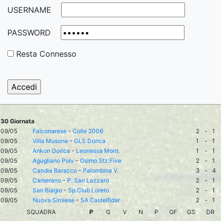
USERNAME
PASSWORD
Resta Connesso
30 Giornata
09/05
Falconarese
-
Colle 2006
2
-
1
09/05
Villa Musone
-
GLS Dorica
1
-
1
09/05
Ankon Dorica
-
Leonessa Mont.
1
-
1
09/05
Agugliano Polv
-
Osimo Stz.Five
2
-
1
09/05
Candia Baracco
-
Palombina V.
3
-
4
09/05
Camerano
-
P. San Lazzaro
2
-
1
09/05
San Biagio
-
Sp.Club Loreto
2
-
1
09/05
Nuova Sirolese
-
SA Castelfidar
2
-
1
SQUADRA
P
G
V
N
P
GF
GS
DR