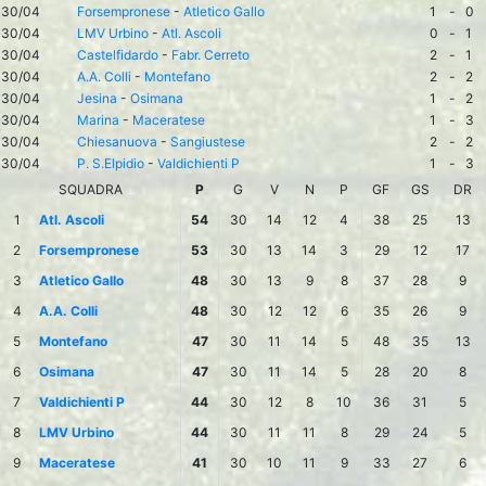
30/04
Forsempronese
-
Atletico Gallo
1
-
0
30/04
LMV Urbino
-
Atl. Ascoli
0
-
1
30/04
Castelfidardo
-
Fabr. Cerreto
2
-
1
30/04
A.A. Colli
-
Montefano
2
-
2
30/04
Jesina
-
Osimana
1
-
2
30/04
Marina
-
Maceratese
1
-
3
30/04
Chiesanuova
-
Sangiustese
2
-
2
30/04
P. S.Elpidio
-
Valdichienti P
1
-
3
SQUADRA
P
G
V
N
P
GF
GS
DR
1
Atl. Ascoli
54
30
14
12
4
38
25
13
2
Forsempronese
53
30
13
14
3
29
12
17
3
Atletico Gallo
48
30
13
9
8
37
28
9
4
A.A. Colli
48
30
12
12
6
35
26
9
5
Montefano
47
30
11
14
5
48
35
13
6
Osimana
47
30
11
14
5
28
20
8
7
Valdichienti P
44
30
12
8
10
36
31
5
8
LMV Urbino
44
30
11
11
8
29
24
5
9
Maceratese
41
30
10
11
9
33
27
6