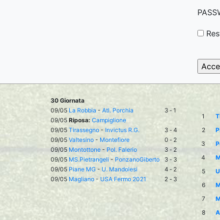
PASS
Res
30 Giornata
09/05
La Robbia
-
Atl. Porchia
3
-
1
1
T
09/05
Riposa:
Campiglione
09/05
Tirassegno
-
Invictus R.G.
3
-
4
2
P
09/05
Valtesino
-
Montefiore
0
-
2
3
P
09/05
Montottone
-
Pol. Falerio
3
-
2
4
M
09/05
MS.Pietrangeli
-
PonzanoGiberto
3
-
3
09/05
Piane MG
-
U. Mandolesi
4
-
2
5
U
09/05
Magliano
-
USA Fermo 2021
2
-
3
6
M
7
M
8
A