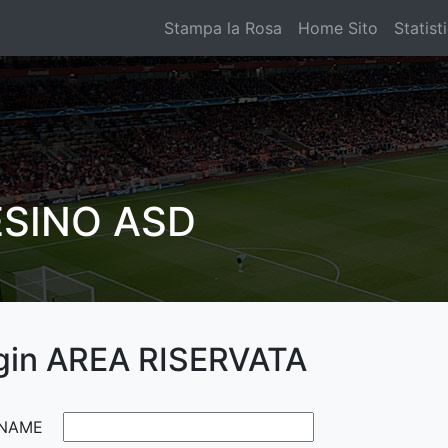
Stampa la Rosa
Home Sito
Statist
ESINO ASD
gin AREA RISERVATA
NAME