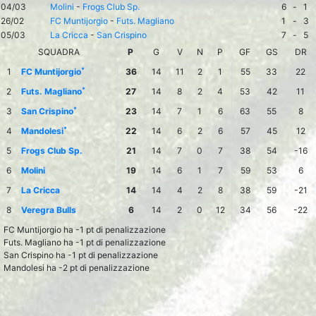
04/03
Molini
-
Frogs Club Sp.
6
-
1
26/02
FC Muntijorgio
-
Futs. Magliano
1
-
3
05/03
La Cricca
-
San Crispino
7
-
5
SQUADRA
P
G
V
N
P
GF
GS
DR
*
1
FC Muntijorgio
36
14
11
2
1
55
33
22
*
2
Futs. Magliano
27
14
8
2
4
53
42
11
*
3
San Crispino
23
14
7
1
6
63
55
8
*
4
Mandolesi
22
14
6
2
6
57
45
12
5
Frogs Club Sp.
21
14
7
0
7
38
54
-16
6
Molini
19
14
6
1
7
59
53
6
7
La Cricca
14
14
4
2
8
38
59
-21
8
Veregra Bulls
6
14
2
0
12
34
56
-22
FC Muntijorgio ha -1 pt di penalizzazione
Futs. Magliano ha -1 pt di penalizzazione
San Crispino ha -1 pt di penalizzazione
Mandolesi ha -2 pt di penalizzazione