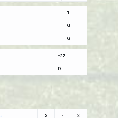
1
0
6
-22
0
ls
3
-
2