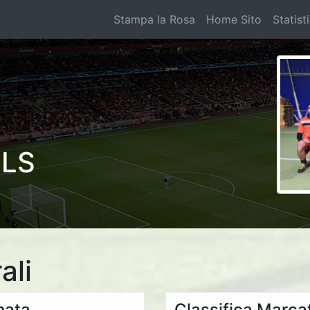
Stampa la Rosa
Home Sito
Statist
LLS
ali
rnata
Classifica Marcat