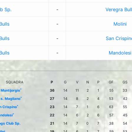
b Sp.
-
Veregra Bul
Bulls
-
Molini
Bulls
-
San Crispin
Bulls
-
Mandolesi
SQUADRA
P
G
V
N
P
GF
GS
*
 Muntijorgio
36
14
11
2
1
55
33
*
ts. Magliano
27
14
8
2
4
53
42
*
n Crispino
23
14
7
1
6
63
55
*
ndolesi
22
14
6
2
6
57
45
ogs Club Sp.
21
14
7
0
7
38
54
ini
19
14
6
1
7
59
53