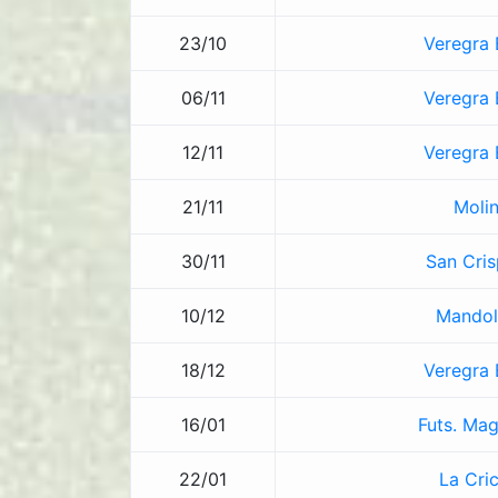
23/10
Veregra 
06/11
Veregra 
12/11
Veregra 
21/11
Molin
30/11
San Cris
10/12
Mandol
18/12
Veregra 
16/01
Futs. Mag
22/01
La Cri