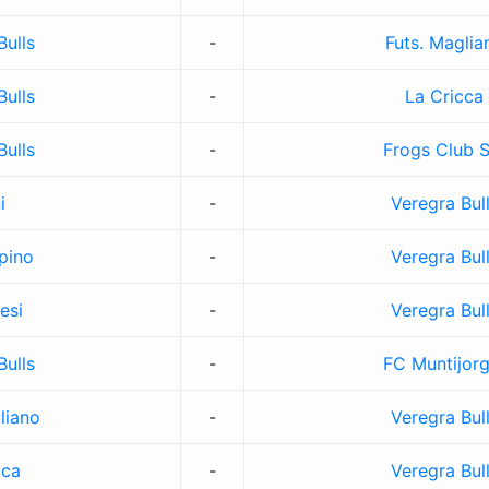
Bulls
-
Futs. Maglia
Bulls
-
La Cricca
Bulls
-
Frogs Club S
i
-
Veregra Bul
pino
-
Veregra Bul
esi
-
Veregra Bul
Bulls
-
FC Muntijorg
liano
-
Veregra Bul
cca
-
Veregra Bul