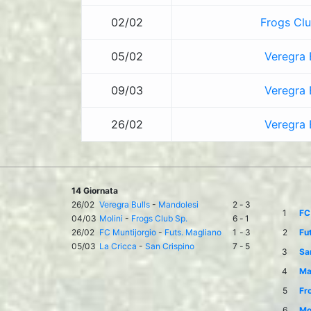
02/02
Frogs Clu
05/02
Veregra 
09/03
Veregra 
26/02
Veregra 
14 Giornata
26/02
Veregra Bulls
-
Mandolesi
2
-
3
1
FC
04/03
Molini
-
Frogs Club Sp.
6
-
1
26/02
FC Muntijorgio
-
Futs. Magliano
1
-
3
2
Fu
05/03
La Cricca
-
San Crispino
7
-
5
3
Sa
4
Ma
5
Fr
6
Mol