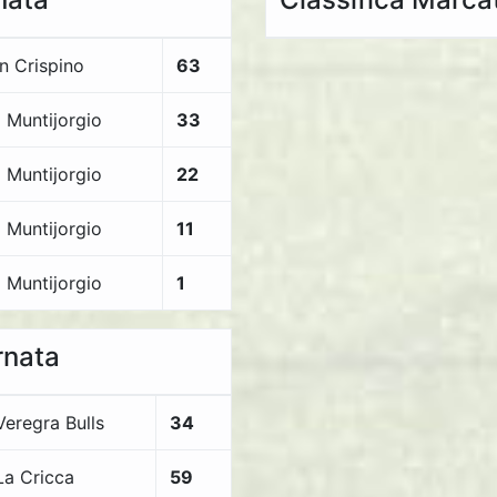
n Crispino
63
 Muntijorgio
33
 Muntijorgio
22
 Muntijorgio
11
 Muntijorgio
1
rnata
Veregra Bulls
34
La Cricca
59