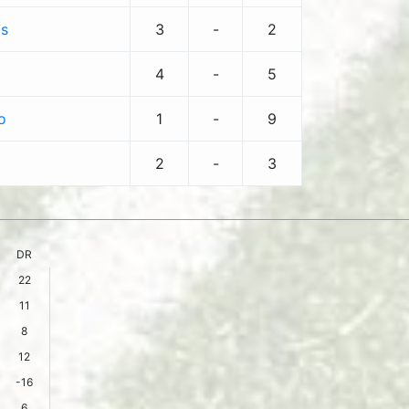
ls
3
-
2
4
-
5
o
1
-
9
2
-
3
DR
22
11
8
12
-16
6