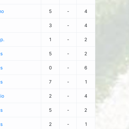
no
5
-
4
3
-
4
p.
1
-
2
ls
5
-
2
ls
0
-
6
ls
7
-
1
io
2
-
4
ls
5
-
2
ls
2
-
1