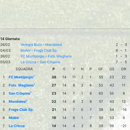
14 Giornata
26/02
Veregra Bulls
-
Mandolesi
2
-
3
04/03
Molini
-
Frogs Club Sp.
6
-
1
26/02
FC Muntijorgio
-
Futs. Magliano
1
-
3
05/03
La Cricca
-
San Crispino
7
-
5
SQUADRA
P
G
V
N
P
GF
GS
DR
*
1
FC Muntijorgio
36
14
11
2
1
55
33
22
*
2
Futs. Magliano
27
14
8
2
4
53
42
11
*
3
San Crispino
23
14
7
1
6
63
55
8
*
4
Mandolesi
22
14
6
2
6
57
45
12
5
Frogs Club Sp.
21
14
7
0
7
38
54
-16
6
Molini
19
14
6
1
7
59
53
6
7
La Cricca
14
14
4
2
8
38
59
-21