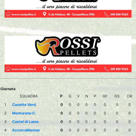
Giornata
SQUADRA
P
G
V
N
P
GF
GS
DR
1
Casette Verd.
0
0
0
0
0
0
0
0
2
Monturano C.
0
0
0
0
0
0
0
0
3
Castel di Lama
0
0
0
0
0
0
0
0
4
AzzurraMariner
0
0
0
0
0
0
0
0