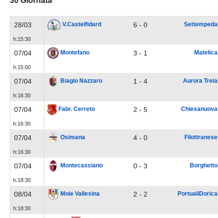
30 Giornata
28/03
6 - 0
V.Castelfidard
Settempeda
h:15:30
07/04
3 - 1
Montefano
Matelica
h:15:00
07/04
1 - 4
Biagio Nazzaro
Aurora Treia
h:16:30
07/04
2 - 5
Fabr. Cerreto
Chiesanuova
h:16:30
07/04
4 - 0
Osimana
Filottranese
h:16:30
07/04
0 - 3
Montecassiano
Borghetto
h:18:30
08/04
2 - 2
Moie Vallesina
PortualiDorica
h:18:30