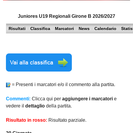
PESARO URBINO
PROMOZIONE
DIRETTA
Juniores U19 Regionali Girone B 2026/2027
Carica la tua Rosa
1^ CATEGORIA
Risultati
Classifica
Marcatori
News
Calendario
Statis
2^ CATEGORIA
3^ CATEGORIA
GIOVANILI
= Presenti i marcatori e/o il commento alla partita.
Commenti:
Clicca qui per
aggiungere i marcatori
e
vedere il
dettaglio
della partita.
Risultato in rosso:
Risultato parziale.