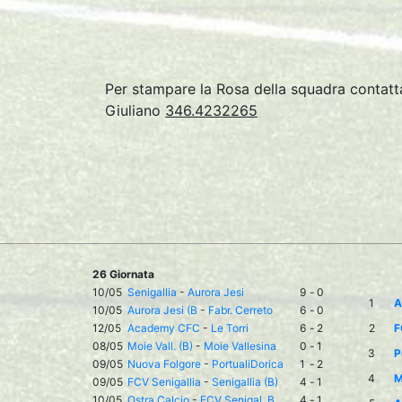
Per stampare la Rosa della squadra conta
Giuliano
346.4232265
26 Giornata
10/05
Senigallia
-
Aurora Jesi
9
-
0
1
A
10/05
Aurora Jesi (B
-
Fabr. Cerreto
6
-
0
12/05
Academy CFC
-
Le Torri
6
-
2
2
F
08/05
Moie Vall. (B)
-
Moie Vallesina
0
-
1
3
P
09/05
Nuova Folgore
-
PortualiDorica
1
-
2
4
M
09/05
FCV Senigallia
-
Senigallia (B)
4
-
1
10/05
Ostra Calcio
-
FCV Senigal. B
4
-
1