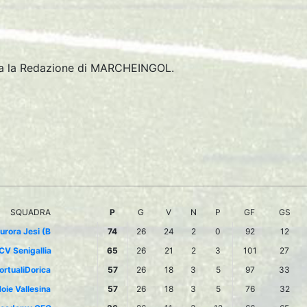
tta la Redazione di MARCHEINGOL.
SQUADRA
P
G
V
N
P
GF
GS
urora Jesi (B
74
26
24
2
0
92
12
CV Senigallia
65
26
21
2
3
101
27
ortualiDorica
57
26
18
3
5
97
33
oie Vallesina
57
26
18
3
5
76
32