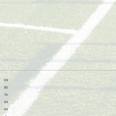
DR
80
74
64
44