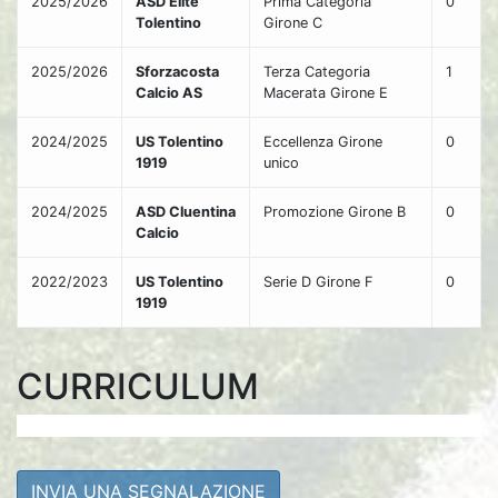
2025/2026
ASD Elite
Prima Categoria
0
Tolentino
Girone C
2025/2026
Sforzacosta
Terza Categoria
1
Calcio AS
Macerata Girone E
2024/2025
US Tolentino
Eccellenza Girone
0
1919
unico
2024/2025
ASD Cluentina
Promozione Girone B
0
Calcio
2022/2023
US Tolentino
Serie D Girone F
0
1919
CURRICULUM
INVIA UNA SEGNALAZIONE