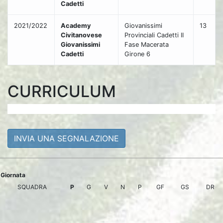
Cadetti
2021/2022
Academy
Giovanissimi
13
Civitanovese
Provinciali Cadetti II
Giovanissimi
Fase Macerata
Cadetti
Girone 6
CURRICULUM
INVIA UNA SEGNALAZIONE
Giornata
SQUADRA
P
G
V
N
P
GF
GS
DR