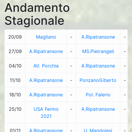
Andamento
Stagionale
20/09
Magliano
-
A.Ripatransone
-
27/09
A.Ripatransone
-
MS.Pietrangeli
-
04/10
Atl. Porchia
-
A.Ripatransone
-
11/10
A.Ripatransone
-
PonzanoGiberto
-
18/10
A.Ripatransone
-
Pol. Falerio
-
25/10
USA Fermo
-
A.Ripatransone
-
2021
01/11
A.Ripatransone
-
U. Mandolesi
-