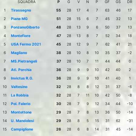
SQUADRA
P
G
V
N
P
GF
GS
DR
1
Tirassegno
55
28
17
4
7
63
46
17
2
Piane MG
51
28
15
6
7
45
32
13
3
PonzanoGiberto
48
28
13
9
6
50
37
13
4
Montefiore
47
28
13
8
7
52
34
18
5
USA Fermo 2021
45
28
12
9
7
62
41
21
6
Magliano
38
28
10
8
10
35
37
-2
7
MS.Pietrangeli
37
28
10
7
11
44
44
0
8
Atl. Porchia
36
28
9
9
10
42
40
2
9
Invictus R.G.
36
28
9
9
10
41
40
1
10
Valtesino
32
28
8
8
12
31
37
-6
11
La Robbia
32
28
7
11
10
42
50
-8
12
Pol. Falerio
30
28
7
9
12
34
44
-10
13
Montottone
29
28
7
8
13
36
50
-14
14
U. Mandolesi
29
28
8
5
15
31
62
-31
15
Campiglione
26
28
6
8
14
31
45
-14