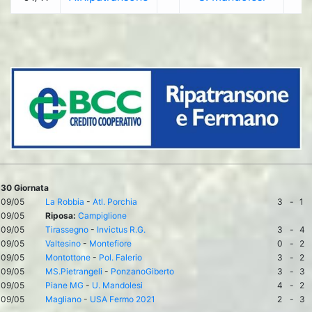
30 Giornata
09/05
La Robbia
-
Atl. Porchia
3
-
1
09/05
Riposa:
Campiglione
09/05
Tirassegno
-
Invictus R.G.
3
-
4
09/05
Valtesino
-
Montefiore
0
-
2
09/05
Montottone
-
Pol. Falerio
3
-
2
09/05
MS.Pietrangeli
-
PonzanoGiberto
3
-
3
09/05
Piane MG
-
U. Mandolesi
4
-
2
09/05
Magliano
-
USA Fermo 2021
2
-
3