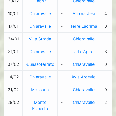
20/12
Labor
-
Chiaravalle
1
-
10/01
Chiaravalle
-
Aurora Jesi
4
-
17/01
Chiaravalle
-
Terre Lacrima
0
-
24/01
Villa Strada
-
Chiaravalle
1
-
31/01
Chiaravalle
-
Urb. Apiro
3
-
07/02
R.Sassoferrato
-
Chiaravalle
0
-
14/02
Chiaravalle
-
Avis Arcevia
1
-
21/02
Monsano
-
Chiaravalle
0
-
28/02
Monte
-
Chiaravalle
2
-
Roberto