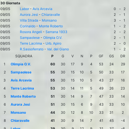
30 Giornata
09/05
Labor
-
Avis Arcevia
0
-
2
09/05
Aurora Jesi
-
Chiaravalle
2
-
1
09/05
Villa Strada
-
Monsano
3
-
1
09/05
Corinaldo
-
Monte Roberto
1
-
2
09/05
Rosora Angeli
-
Serrana 1933
2
-
2
09/05
Sampaolese
-
Olimpia O.V.
2
-
1
09/05
Terre Lacrima
-
Urb. Apiro
2
-
0
09/05
R.Sassoferrato
-
Val. del Giano
1
-
2
SQUADRA
P
G
V
N
P
GF
GS
DR
1
Olimpia O.V.
60
30
17
9
4
53
24
29
2
Sampaolese
55
30
15
10
5
50
33
17
3
Avis Arcevia
55
30
15
10
5
43
27
16
4
Terre Lacrima
53
30
14
11
5
49
26
23
5
Monte Roberto
51
30
14
9
7
47
33
14
6
Aurora Jesi
51
30
15
6
9
43
33
10
7
Monsano
44
30
12
8
10
33
31
2
8
Chiaravalle
41
30
9
14
7
41
45
-4
9
Labor
39
30
9
12
9
31
37
-6