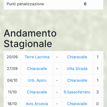
Punti penalizzazione
0
Andamento
Stagionale
20/09
Terre Lacrima
-
Chiaravalle
1
-
27/09
Chiaravalle
-
Villa Strada
1
-
04/10
Urb. Apiro
-
Chiaravalle
1
-
11/10
Chiaravalle
-
R.Sassoferrato
3
-
18/10
Avis Arcevia
-
Chiaravalle
0
-