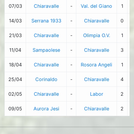
07/03
Chiaravalle
-
Val. del Giano
1
-
14/03
Serrana 1933
-
Chiaravalle
0
-
21/03
Chiaravalle
-
Olimpia O.V.
1
-
11/04
Sampaolese
-
Chiaravalle
3
-
18/04
Chiaravalle
-
Rosora Angeli
1
-
25/04
Corinaldo
-
Chiaravalle
4
-
02/05
Chiaravalle
-
Labor
2
-
09/05
Aurora Jesi
-
Chiaravalle
2
-