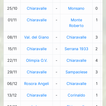
25/10
Chiaravalle
-
Monsano
0
-
01/11
Chiaravalle
-
Monte
1
-
Roberto
08/11
Val. del Giano
-
Chiaravalle
3
-
15/11
Chiaravalle
-
Serrana 1933
2
-
22/11
Olimpia O.V.
-
Chiaravalle
4
-
29/11
Chiaravalle
-
Sampaolese
3
-
06/12
Rosora Angeli
-
Chiaravalle
1
-
13/12
Chiaravalle
-
Corinaldo
1
-