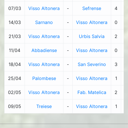
07/03
Visso Altonera
-
Sefrense
4
-
14/03
Sarnano
-
Visso Altonera
0
-
21/03
Visso Altonera
-
Urbis Salvia
2
-
11/04
Abbadiense
-
Visso Altonera
0
-
18/04
Visso Altonera
-
San Severino
3
-
25/04
Palombese
-
Visso Altonera
1
-
02/05
Visso Altonera
-
Fab. Matelica
2
-
09/05
Treiese
-
Visso Altonera
1
-