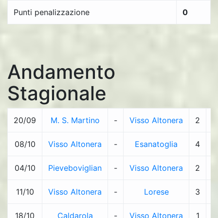
Punti penalizzazione
0
Andamento
Stagionale
20/09
M. S. Martino
-
Visso Altonera
2
-
08/10
Visso Altonera
-
Esanatoglia
4
-
04/10
Pieveboviglian
-
Visso Altonera
2
-
11/10
Visso Altonera
-
Lorese
3
-
18/10
Caldarola
-
Visso Altonera
1
-