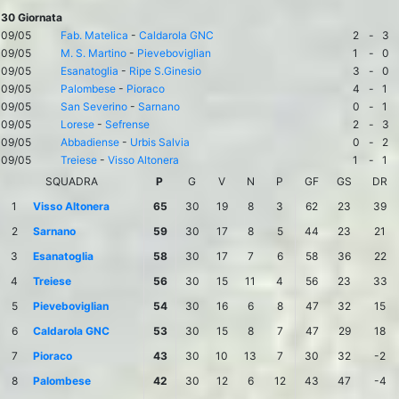
30 Giornata
09/05
Fab. Matelica
-
Caldarola GNC
2
-
3
09/05
M. S. Martino
-
Pieveboviglian
1
-
0
09/05
Esanatoglia
-
Ripe S.Ginesio
3
-
0
09/05
Palombese
-
Pioraco
4
-
1
09/05
San Severino
-
Sarnano
0
-
1
09/05
Lorese
-
Sefrense
2
-
3
09/05
Abbadiense
-
Urbis Salvia
0
-
2
09/05
Treiese
-
Visso Altonera
1
-
1
SQUADRA
P
G
V
N
P
GF
GS
DR
1
Visso Altonera
65
30
19
8
3
62
23
39
2
Sarnano
59
30
17
8
5
44
23
21
3
Esanatoglia
58
30
17
7
6
58
36
22
4
Treiese
56
30
15
11
4
56
23
33
5
Pieveboviglian
54
30
16
6
8
47
32
15
6
Caldarola GNC
53
30
15
8
7
47
29
18
7
Pioraco
43
30
10
13
7
30
32
-2
8
Palombese
42
30
12
6
12
43
47
-4