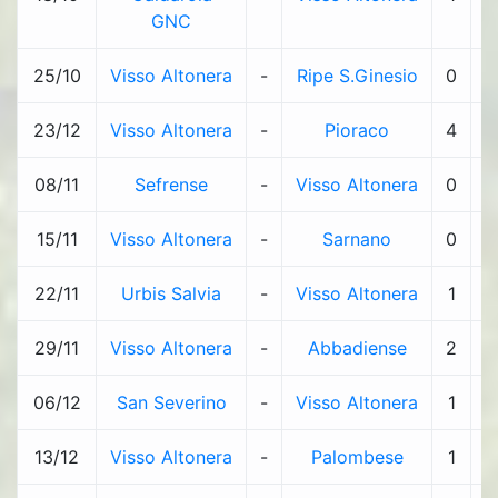
GNC
25/10
Visso Altonera
-
Ripe S.Ginesio
0
-
23/12
Visso Altonera
-
Pioraco
4
-
08/11
Sefrense
-
Visso Altonera
0
-
15/11
Visso Altonera
-
Sarnano
0
-
22/11
Urbis Salvia
-
Visso Altonera
1
-
29/11
Visso Altonera
-
Abbadiense
2
-
06/12
San Severino
-
Visso Altonera
1
-
13/12
Visso Altonera
-
Palombese
1
-