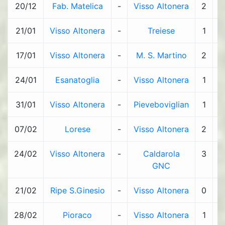
20/12
Fab. Matelica
-
Visso Altonera
2
-
21/01
Visso Altonera
-
Treiese
1
-
17/01
Visso Altonera
-
M. S. Martino
2
-
24/01
Esanatoglia
-
Visso Altonera
1
-
31/01
Visso Altonera
-
Pieveboviglian
1
-
07/02
Lorese
-
Visso Altonera
2
-
24/02
Visso Altonera
-
Caldarola
3
-
GNC
21/02
Ripe S.Ginesio
-
Visso Altonera
0
-
28/02
Pioraco
-
Visso Altonera
1
-