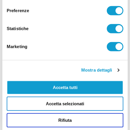
consenso
L'FC Osimo 2011 aggiunge un nuovo tassello al
reparto arretrato con l'ingaggio del difensore
Preferenze
centrale Lorenzo Baccarini, classe 2003, reduce
dall'ultima stagione disputata con la
...
leggi
Filottranes
Statistiche
16/07/2026
Vai all'edizione provinciale
Marketing
Mostra dettagli
Accetta tutti
Accetta selezionati
Rifiuta