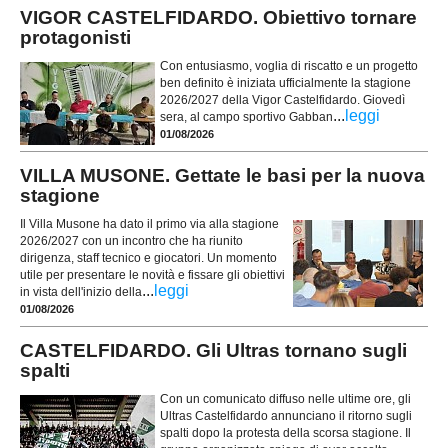
VIGOR CASTELFIDARDO. Obiettivo tornare
protagonisti
Con entusiasmo, voglia di riscatto e un progetto
ben definito è iniziata ufficialmente la stagione
2026/2027 della Vigor Castelfidardo. Giovedì
...
leggi
sera, al campo sportivo Gabban
01/08/2026
VILLA MUSONE. Gettate le basi per la nuova
stagione
Il Villa Musone ha dato il primo via alla stagione
2026/2027 con un incontro che ha riunito
dirigenza, staff tecnico e giocatori. Un momento
utile per presentare le novità e fissare gli obiettivi
...
leggi
in vista dell'inizio della
01/08/2026
CASTELFIDARDO. Gli Ultras tornano sugli
spalti
Con un comunicato diffuso nelle ultime ore, gli
Ultras Castelfidardo annunciano il ritorno sugli
spalti dopo la protesta della scorsa stagione. Il