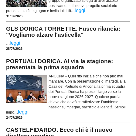
gruppo organizzato spiega di aver accolto
positivamente il nuovo progetto societario
...
leggi
presentato a fine giugno e invita tutti i tif
31/07/2026
GLS DORICA TORRETTE. Fusco rilancia:
"Vogliamo alzare l'asticella"
...
leggi
28/07/2026
PORTUALI DORICA. Al via la stagione:
presentata la prima squadra
ANCONA – Quel rito iniziale che non può mai
mancare. Con la presentazione di martedì, alla
Casa del Portuale di Ancona, la prima squadra
dei Portuali Dorica ha preso il largo verso la
nuova stagione 2026-2027. Qualche parola
chiave che dovrà caratterizzare l’ambiente:
passione, impegno, sacrificio e identità. Stimoli
...
leggi
impo
24/07/2026
CASTELFIDARDO. Ecco chi è il nuovo
direttore sportivo