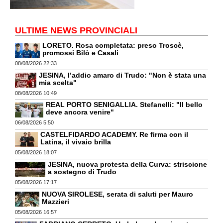
ULTIME NEWS PROVINCIALI
LORETO. Rosa completata: preso Troscè,
promossi Bilò e Casali
08/08/2026 22:33
JESINA, l’addio amaro di Trudo: "Non è stata una
mia scelta"
08/08/2026 10:49
REAL PORTO SENIGALLIA. Stefanelli: "Il bello
deve ancora venire"
06/08/2026 5:50
CASTELFIDARDO ACADEMY. Re firma con il
Latina, il vivaio brilla
05/08/2026 18:07
JESINA, nuova protesta della Curva: striscione
a sostegno di Trudo
05/08/2026 17:17
NUOVA SIROLESE, serata di saluti per Mauro
Mazzieri
05/08/2026 16:57