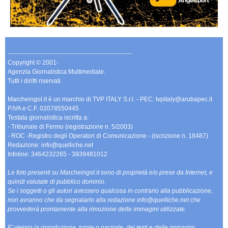
-------------------------------------------------------------
Copyright © 2001-
Agenzia Giornalistica Multimediale.
Tutti i diritti riservati.
Marcheingol.it è un marchio di TVP ITALY S.r.l. - PEC: tvpitaly@arubapec.it
P.IVA e C.F. 02078550445
Testata giornalistica iscritta a:
- Tribunale di Fermo (registrazione n. 5/2003)
- ROC -Registro degli Operatori di Comunicazione - (iscrizione n. 18487)
Redazione: info@quelliche.net
Infoline: 3464232265 - 3939481012
Le foto presenti su Marcheingol.it sono di proprietà e/o prese da Internet, e
quindi valutate di pubblico dominio.
Se i soggetti o gli autori avessero qualcosa in contrario alla pubblicazione,
non avranno che da segnalarlo alla redazione info@quelliche.net che
provvederà prontamente alla rimozione delle immagini utilizzate.
E' vietata la riproduzione, totale o parziale, dei testi e delle immagini