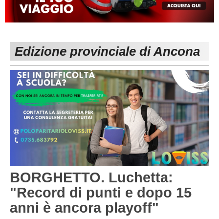
MACERATA
ECCELLENZA
REGIONALI
PESARO URBINO
PROMOZIONE
DIRETTA
Edizione provinciale di Ancona
Carica la tua Rosa
1^ CATEGORIA
2^ CATEGORIA
3^ CATEGORIA
GIOVANILI
BORGHETTO. Luchetta:
"Record di punti e dopo 15
anni è ancora playoff"