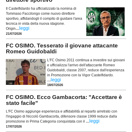
Il Castelfidardo ha ufficializzato la nomina di
Tommaso Faccilongo come nuovo direttore
sportivo, affidandogli il compito di guidare l'area
tecnica in vista della nuova stagione.
...
leggi
Origin
21/07/2026
FC OSIMO. Tesserato il giovane attacante
Romeo Guidobaldi
L'FC Osimo 2011 continua a investire sui giovani
e ufficializza l'arrivo dell'attaccante Romeo
Guidobaldi, classe 2007, reduce dall'esperienza
in Promozione con la Vigor Castelfidardo.
...
leggi
18/07/2026
FC OSIMO. Ecco Gambacorta: "Accettare è
stato facile"
L'FC Osimo aggiunge esperienza e affidabilità al reparto arretrato con
l'ingaggio di Niccolò Gambacorta, difensore classe 1999 reduce dalla
...
leggi
promozione in Prima Categoria conquistata con il
17/07/2026