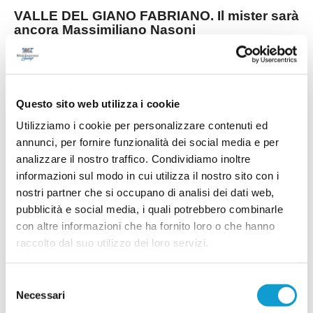
VALLE DEL GIANO FABRIANO. Il mister sarà
ancora Massimiliano Nasoni
La Valle del Giano Fabriano riparte da una
certezza: Massimiliano Nasoni (foto) sarà ancora
l'allenatore della prima squadra impegnata nel
campionato di Seconda Categoria Marche. Una
riconferma fortemente voluta dalla società,
Questo sito web utilizza i cookie
arrivata al termine di una stagione intensa e ricca
di difficoltà, nella quale il tecnico ha saputo
Utilizziamo i cookie per personalizzare contenuti ed
...
leggi
m
annunci, per fornire funzionalità dei social media e per
16/07/2026
analizzare il nostro traffico. Condividiamo inoltre
NUOVA SIROLESE. Sei nuovi innesti per
informazioni sul modo in cui utilizza il nostro sito con i
alzare l'asticella
nostri partner che si occupano di analisi dei dati web,
...
leggi
pubblicità e social media, i quali potrebbero combinarle
16/07/2026
con altre informazioni che ha fornito loro o che hanno
raccolto dal suo utilizzo dei loro servizi.
Selezione
FC OSIMO. Rinforzo in difesa: preso
Necessari
del
Lorenzo Baccarini