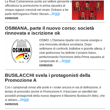
La Real Cameranese punta sul settore giovanile e
ufficializza la promozione in prima squadra di
cinque ragazzi cresciuti nel vivaio. Entrano a far
...
leggi
parte dell'organico Pietro Storani
03/08/2026
OSIMANA, parte il nuovo corso: società
rinnovata e iscrizione ok
OSIMO. L'Osimana riparte con nuove energie e
una rinnovata struttura societaria. Dopo
settimane di confronti, trattative e grande attesa, il
club giallorosso ha definito il proprio futuro,
perfezionando l'iscrizione della Prima squadra al
...
leggi
campionato di
03/08/2026
BUSILACCHI svela i protagonisti della
Promozione A
Con i campionati ormai alle porte e i roster ancora in via di definizione, è
tempo di pronostici anche in Promozione A. A tracciare un identikit dei
possibili protagonisti della nuova stagione è Massimo Busilacchi (foto), che
...
leggi
si sbilanc
04/08/2026