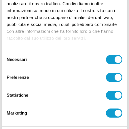
analizzare il nostro traffico. Condividiamo inoltre
che hanno portato il nome della regione nella
categoria più prestigiosa del calcio italiano. A
informazioni sul modo in cui utilizza il nostro sito con i
...
leggi
fronte di a
nostri partner che si occupano di analisi dei dati web,
17/01/2025
pubblicità e social media, i quali potrebbero combinarle
ASCOLI CALCIO. Il nuovo allenatore è
con altre informazioni che ha fornito loro o che hanno
Domenico Di Carlo
raccolto dal suo utilizzo dei loro servizi.
L'Ascoli Calcio ha annunciato Domenico Di Carlo
come nuovo tecnico della prima squadra. Il
Selezione
mister, con un contratto fino al 30 giugno 2025 e
opzione di rinnovo, vanta un'esperienza di 644
Necessari
del
panchine, avendo allenato club come Chievo,
consenso
Sampdoria e SPAL. Di Carlo guiderà domani la
sua prima seduta di allenamento al Picchio Village e sarà presentato
Preferenze
...
leggi
all
03/10/2024
Vai all'edizione provinciale
Statistiche
Marketing