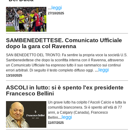
...
leggi
27/10/2025
SAMBENEDETTESE. Comunicato Ufficiale
dopo la gara col Ravenna
SAN BENEDETTO DEL TRONTO. Fa sentire la propria voce la società U.S.
Sambenedettese che dopo la sconfitta interna con il Ravenna, attraverso
un Comunicato Ufficiale ha espresso tutto il suo rammarico sui continui
...
leggi
errori arbitrali. Di seguito il testo completo diffuso oggi.
13/10/2025
ASCOLI in lutto: si è spento l'ex presidente
Francesco Bellini
Un grave lutto ha colpito l’Ascoli Calcio e tutta la
comunità bianconera. Si è spento all’età di 77
anni, a Calgary (Canada), Francesco
...
leggi
Bellini
11/07/2025