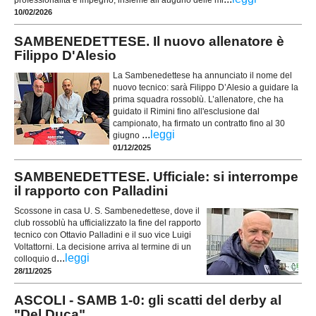
professionalità e impegno, insieme all’augurio delle mi
10/02/2026
SAMBENEDETTESE. Il nuovo allenatore è
Filippo D'Alesio
La Sambenedettese ha annunciato il nome del
nuovo tecnico: sarà Filippo D’Alesio a guidare la
prima squadra rossoblù. L’allenatore, che ha
guidato il Rimini fino all'esclusione dal
campionato, ha firmato un contratto fino al 30
...
leggi
giugno
01/12/2025
SAMBENEDETTESE. Ufficiale: si interrompe
il rapporto con Palladini
Scossone in casa U. S. Sambenedettese, dove il
club rossoblù ha ufficializzato la fine del rapporto
tecnico con Ottavio Palladini e il suo vice Luigi
Voltattorni. La decisione arriva al termine di un
...
leggi
colloquio d
28/11/2025
ASCOLI - SAMB 1-0: gli scatti del derby al
"Del Duca"