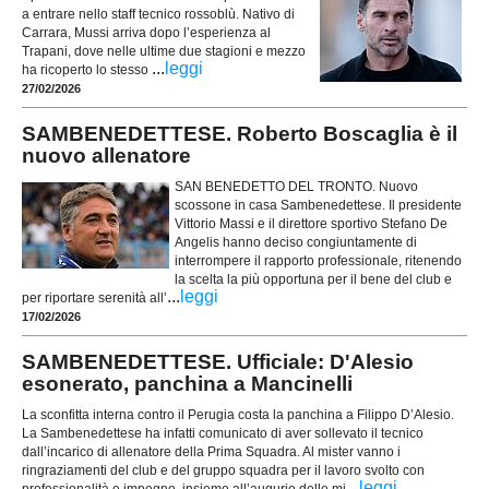
a entrare nello staff tecnico rossoblù. Nativo di
Carrara, Mussi arriva dopo l’esperienza al
Trapani, dove nelle ultime due stagioni e mezzo
...
leggi
ha ricoperto lo stesso
27/02/2026
SAMBENEDETTESE. Roberto Boscaglia è il
nuovo allenatore
SAN BENEDETTO DEL TRONTO. Nuovo
scossone in casa Sambenedettese. Il presidente
Vittorio Massi e il direttore sportivo Stefano De
Angelis hanno deciso congiuntamente di
interrompere il rapporto professionale, ritenendo
la scelta la più opportuna per il bene del club e
...
leggi
per riportare serenità all’
17/02/2026
SAMBENEDETTESE. Ufficiale: D'Alesio
esonerato, panchina a Mancinelli
La sconfitta interna contro il Perugia costa la panchina a Filippo D’Alesio.
La Sambenedettese ha infatti comunicato di aver sollevato il tecnico
dall’incarico di allenatore della Prima Squadra. Al mister vanno i
ringraziamenti del club e del gruppo squadra per il lavoro svolto con
...
leggi