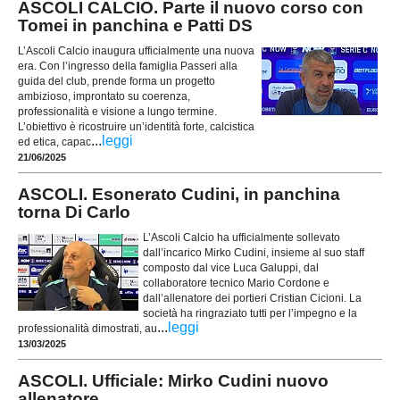
ASCOLI CALCIO. Parte il nuovo corso con
Tomei in panchina e Patti DS
L’Ascoli Calcio inaugura ufficialmente una nuova
era. Con l’ingresso della famiglia Passeri alla
guida del club, prende forma un progetto
ambizioso, improntato su coerenza,
professionalità e visione a lungo termine.
L’obiettivo è ricostruire un’identità forte, calcistica
...
leggi
ed etica, capac
21/06/2025
ASCOLI. Esonerato Cudini, in panchina
torna Di Carlo
L’Ascoli Calcio ha ufficialmente sollevato
dall’incarico Mirko Cudini, insieme al suo staff
composto dal vice Luca Galuppi, dal
collaboratore tecnico Mario Cordone e
dall’allenatore dei portieri Cristian Cicioni. La
società ha ringraziato tutti per l’impegno e la
...
leggi
professionalità dimostrati, au
13/03/2025
ASCOLI. Ufficiale: Mirko Cudini nuovo
allenatore