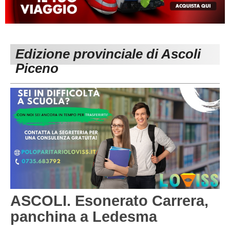
MACERATA
ECCELLENZA
REGIONALI
PESARO URBINO
PROMOZIONE
DIRETTA
Edizione provinciale di Ascoli
Carica la tua Rosa
1^ CATEGORIA
Piceno
2^ CATEGORIA
3^ CATEGORIA
GIOVANILI
ASCOLI. Esonerato Carrera,
panchina a Ledesma