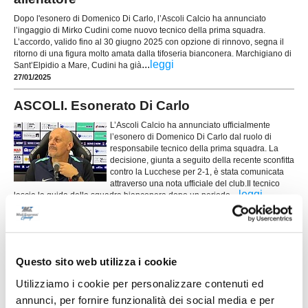
Dopo l'esonero di Domenico Di Carlo, l’Ascoli Calcio ha annunciato
l’ingaggio di Mirko Cudini come nuovo tecnico della prima squadra.
L’accordo, valido fino al 30 giugno 2025 con opzione di rinnovo, segna il
ritorno di una figura molto amata dalla tifoseria bianconera. Marchigiano di
...
leggi
Sant’Elpidio a Mare, Cudini ha già
27/01/2025
ASCOLI. Esonerato Di Carlo
L’Ascoli Calcio ha annunciato ufficialmente
l’esonero di Domenico Di Carlo dal ruolo di
responsabile tecnico della prima squadra. La
decisione, giunta a seguito della recente sconfitta
contro la Lucchese per 2-1, è stata comunicata
attraverso una nota ufficiale del club.Il tecnico
...
leggi
lascia la guida della squadra bianconera dopo un periodo
25/01/2025
Marche in Serie A? Solo Ancona e Ascoli ci
sono riuscite
Questo sito web utilizza i cookie
Nella storia della massima divisione italiana, solo
due squadre marchigiane sono riuscite a calcare i
Utilizziamo i cookie per personalizzare contenuti ed
campi della Serie A: l’Ascoli e l’Ancona. Questi
annunci, per fornire funzionalità dei social media e per
due club rappresentano le uniche realtà sportive