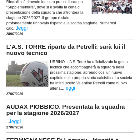
Riccioli si è ritrovato ieri sera presso il campo
“Supplementare”, dove si è svolta la cena di
presentazione della squadra che affronterà la
stagione 2026/2027. Il gruppo è stato
profondamente rinnovato rispetto alla scorsa stagione. Numerosi
...
leggi
calc
28/07/2026
L'A.S. TORRE riparte da Petrelli: sarà lui il
nuovo tecnico
URBINO. L'A.S. Torre ha ufficializzato la guida
tecnica che accompagnerà la squadra nella
prossima stagione, aprendo così un nuovo
capitolo della propria storia calcistica. La società
ha infatti scelto Valentino Petrelli come nuovo
...
leggi
allena
27/07/2026
AUDAX PIOBBICO. Presentata la squadra
per la stagione 2026/2027
...
leggi
27/07/2026