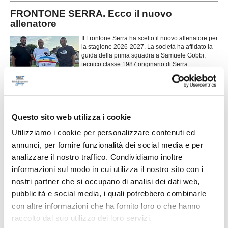
FRONTONE SERRA. Ecco il nuovo
allenatore
Il Frontone Serra ha scelto il nuovo allenatore per
la stagione 2026-2027. La società ha affidato la
guida della prima squadra a Samuele Gobbi,
tecnico classe 1987 originario di Serra
...
leggi
Sant'Abbondio.
26/06/2026
E' l'URBANIA dei grandi ritorni: c'è anche
Alex Patarchi
Questo sito web utilizza i cookie
L'Urbania continua a costruire la squadra per la
Utilizziamo i cookie per personalizzare contenuti ed
prossima stagione puntando su un altro volto ben
annunci, per fornire funzionalità dei social media e per
conosciuto dall'ambiente durantino. La società ha
infatti ufficializzato il ritorno di Alex Patarchi,
analizzare il nostro traffico. Condividiamo inoltre
esperto difensore che torna a vestire la maglia
informazioni sul modo in cui utilizza il nostro sito con i
...
leggi
biancorossa dop
23/06/2026
nostri partner che si occupano di analisi dei dati web,
pubblicità e social media, i quali potrebbero combinarle
SANTANGIOLESE. Cala il sipario dopo nove
con altre informazioni che ha fornito loro o che hanno
anni: "Finisce una favola"
raccolto dal suo utilizzo dei loro servizi.
La Santangiolese chiude i battenti. Con un lungo