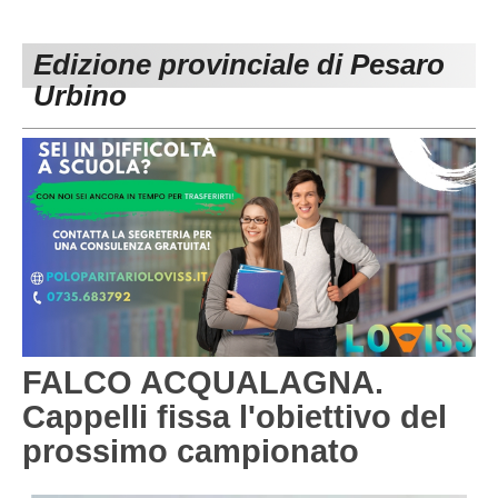
PESARO URBINO
PROMOZIONE
DIRETTA
Edizione provinciale di Pesaro
Carica la tua Rosa
1^ CATEGORIA
Urbino
2^ CATEGORIA
3^ CATEGORIA
GIOVANILI
FALCO ACQUALAGNA.
Cappelli fissa l'obiettivo del
prossimo campionato