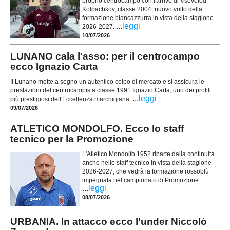
proprio centrocampo con l'arrivo di Vsevolod
Kolpachkov, classe 2004, nuovo volto della
formazione biancazzurra in vista della stagione
...
leggi
2026-2027.
10/07/2026
LUNANO cala l'asso: per il centrocampo
ecco Ignazio Carta
Il Lunano mette a segno un autentico colpo di mercato e si assicura le
prestazioni del centrocampista classe 1991 Ignazio Carta, uno dei profili
...
leggi
più prestigiosi dell'Eccellenza marchigiana.
09/07/2026
ATLETICO MONDOLFO. Ecco lo staff
tecnico per la Promozione
L'Atletico Mondolfo 1952 riparte dalla continuità
anche nello staff tecnico in vista della stagione
2026-2027, che vedrà la formazione rossoblù
impegnata nel campionato di Promozione.
...
leggi
08/07/2026
URBANIA. In attacco ecco l'under Niccolò