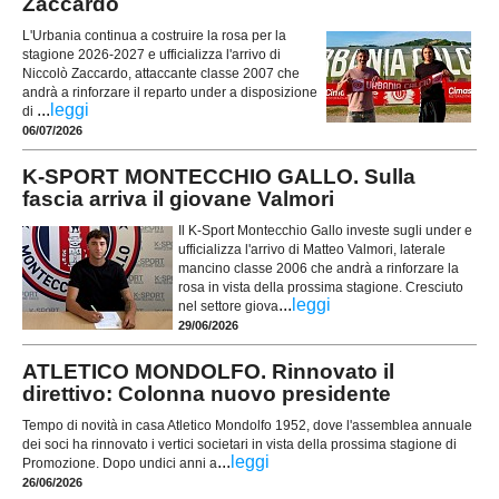
Zaccardo
L'Urbania continua a costruire la rosa per la
stagione 2026-2027 e ufficializza l'arrivo di
Niccolò Zaccardo, attaccante classe 2007 che
andrà a rinforzare il reparto under a disposizione
...
leggi
di
06/07/2026
K-SPORT MONTECCHIO GALLO. Sulla
fascia arriva il giovane Valmori
Il K-Sport Montecchio Gallo investe sugli under e
ufficializza l'arrivo di Matteo Valmori, laterale
mancino classe 2006 che andrà a rinforzare la
rosa in vista della prossima stagione. Cresciuto
...
leggi
nel settore giova
29/06/2026
ATLETICO MONDOLFO. Rinnovato il
direttivo: Colonna nuovo presidente
Tempo di novità in casa Atletico Mondolfo 1952, dove l'assemblea annuale
dei soci ha rinnovato i vertici societari in vista della prossima stagione di
...
leggi
Promozione. Dopo undici anni a
26/06/2026