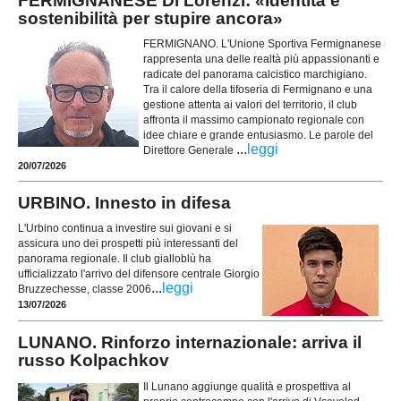
FERMIGNANESE Di Lorenzi: «Identità e
sostenibilità per stupire ancora»
FERMIGNANO. L'Unione Sportiva Fermignanese
rappresenta una delle realtà più appassionanti e
radicate del panorama calcistico marchigiano.
Tra il calore della tifoseria di Fermignano e una
gestione attenta ai valori del territorio, il club
affronta il massimo campionato regionale con
idee chiare e grande entusiasmo. Le parole del
...
leggi
Direttore Generale
20/07/2026
URBINO. Innesto in difesa
L'Urbino continua a investire sui giovani e si
assicura uno dei prospetti più interessanti del
panorama regionale. Il club gialloblù ha
ufficializzato l'arrivo del difensore centrale Giorgio
...
leggi
Bruzzechesse, classe 2006
13/07/2026
LUNANO. Rinforzo internazionale: arriva il
russo Kolpachkov
Il Lunano aggiunge qualità e prospettiva al