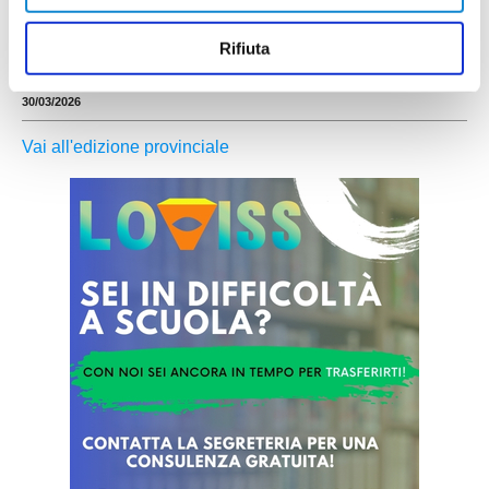
17 Puglia – Marche: 1-4 PUGLIA: Valluzzi (1’ st
Russo); Giannelli, Miglietta, Marseglia, Damiani
(13’ st Strusi); Torchetti, Turbato, Liuzzi (21’ st
Rifiuta
Natola), Lavenuta (10’ st Panarelli), Basta; Gallo
...
leggi
(7’ st Scorcia). A disposizione: Russo,
30/03/2026
Vai all'edizione provinciale