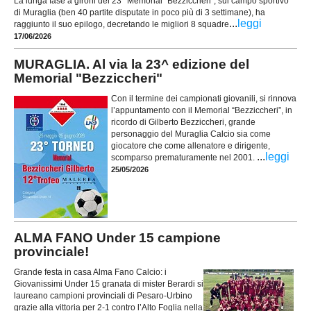
La lunga fase a gironi del 23° Memorial “Bezziccheri”, sul campo sportivo
di Muraglia (ben 40 partite disputate in poco più di 3 settimane), ha
...
leggi
raggiunto il suo epilogo, decretando le migliori 8 squadre
17/06/2026
MURAGLIA. Al via la 23^ edizione del
Memorial "Bezziccheri"
Con il termine dei campionati giovanili, si rinnova
l’appuntamento con il Memorial “Bezziccheri”, in
ricordo di Gilberto Bezziccheri, grande
personaggio del Muraglia Calcio sia come
giocatore che come allenatore e dirigente,
...
leggi
scomparso prematuramente nel 2001.
25/05/2026
ALMA FANO Under 15 campione
provinciale!
Grande festa in casa Alma Fano Calcio: i
Giovanissimi Under 15 granata di mister Berardi si
laureano campioni provinciali di Pesaro-Urbino
grazie alla vittoria per 2-1 contro l’Alto Foglia nella