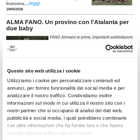
...
leggi
finalissima.
19/05/2026
ALMA FANO. Un provino con l'Atalanta per
due baby
FANO. Arrivano le prime, importanti soddisfazioni
dal settore giovanile dell’Alma Fano, al suo primo
anno di attività. Un progetto giovane ma già
capace di mettere in luce talenti interessanti,
segnale concreto di un lavoro che sta dando i
suoi frutti fin da subito. Protagonisti di questo
...
leggi
momento positivo s
Questo sito web utilizza i cookie
23/04/2026
Utilizziamo i cookie per personalizzare contenuti ed
V.S. MARTINO. Allievi: conquistato il girone
annunci, per fornire funzionalità dei social media e per
A
analizzare il nostro traffico. Condividiamo inoltre
informazioni sul modo in cui utilizza il nostro sito con i
Grande soddisfazione per gli Allievi guidati da mister Bebo Angelini, che
con la vittoria ottenuta contro il Marotta Mondoldo hanno conquistato il
nostri partner che si occupano di analisi dei dati web,
...
leggi
pubblicità e social media, i quali potrebbero combinarle
13/04/2026
con altre informazioni che ha fornito loro o che hanno
JUNIORES REGIONALI. Muraglia si laurea
raccolto dal suo utilizzo dei loro servizi.
campione del girone A