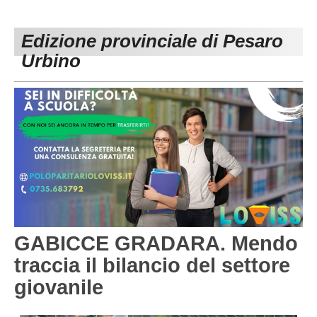
PESARO URBINO
PROMOZIONE
DIRETTA
Edizione provinciale di Pesaro
Carica la tua Rosa
1^ CATEGORIA
Urbino
2^ CATEGORIA
3^ CATEGORIA
GIOVANILI
GABICCE GRADARA. Mendo
traccia il bilancio del settore
giovanile