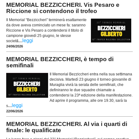
MEMORIAL BEZZICCHERI. Vis Pesaro e
Riccione si contendono il trofeo
Il Memorial “Bezziccheri” terminerà esattamente
da dove aveva cominciato un mese fa: saranno
Riccione e Vis Pesaro a contendersi il titolo di
campione giovedì 25 giugno, le stesse
...
leggi
societ&
24/06/2026
MEMORIAL BEZZICCHERI, è tempo di
semifinali
Il Memorial Bezziccheri entra nella sua settimana
decisiva. Martedì 23 giugno il torneo giovanile di
Muraglia vivrà la serata delle semifinali, che
definiranno le due squadre chiamate a
contendersi la 23ª edizione della manifestazione.
Ad aprire il programma, alle ore 19.30, sarà la
...
leggi
s
22/06/2026
MEMORIAL BEZZICCHERI. Al via i quarti di
finale: le qualificate