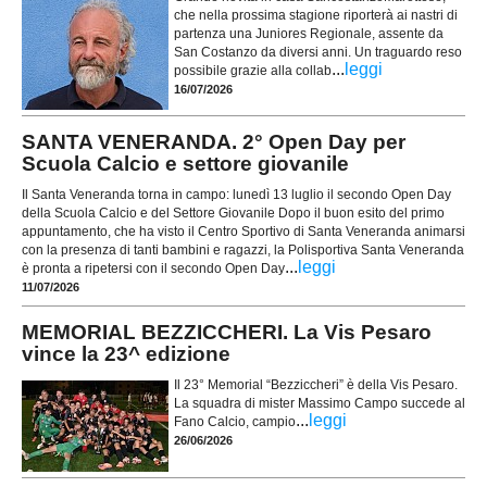
che nella prossima stagione riporterà ai nastri di
partenza una Juniores Regionale, assente da
San Costanzo da diversi anni. Un traguardo reso
...
leggi
possibile grazie alla collab
16/07/2026
SANTA VENERANDA. 2° Open Day per
Scuola Calcio e settore giovanile
Il Santa Veneranda torna in campo: lunedì 13 luglio il secondo Open Day
della Scuola Calcio e del Settore Giovanile Dopo il buon esito del primo
appuntamento, che ha visto il Centro Sportivo di Santa Veneranda animarsi
con la presenza di tanti bambini e ragazzi, la Polisportiva Santa Veneranda
...
leggi
è pronta a ripetersi con il secondo Open Day
11/07/2026
MEMORIAL BEZZICCHERI. La Vis Pesaro
vince la 23^ edizione
Il 23° Memorial “Bezziccheri” è della Vis Pesaro.
La squadra di mister Massimo Campo succede al
...
leggi
Fano Calcio, campio
26/06/2026