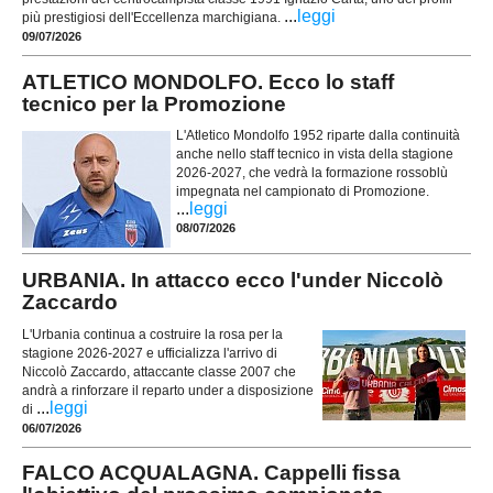
...
leggi
più prestigiosi dell'Eccellenza marchigiana.
09/07/2026
ATLETICO MONDOLFO. Ecco lo staff
tecnico per la Promozione
L'Atletico Mondolfo 1952 riparte dalla continuità
anche nello staff tecnico in vista della stagione
2026-2027, che vedrà la formazione rossoblù
impegnata nel campionato di Promozione.
...
leggi
08/07/2026
URBANIA. In attacco ecco l'under Niccolò
Zaccardo
L'Urbania continua a costruire la rosa per la
stagione 2026-2027 e ufficializza l'arrivo di
Niccolò Zaccardo, attaccante classe 2007 che
andrà a rinforzare il reparto under a disposizione
...
leggi
di
06/07/2026
FALCO ACQUALAGNA. Cappelli fissa