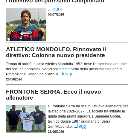
l'obiettivo del prossimo campionato
...
leggi
06/07/2026
ATLETICO MONDOLFO. Rinnovato il
direttivo: Colonna nuovo presidente
Tempo di novità in casa Atletico Mondolfo 1952, dove l'assemblea annuale
dei soci ha rinnovato i vertici societari in vista della prossima stagione di
...
leggi
Promozione. Dopo undici anni a
26/06/2026
FRONTONE SERRA. Ecco il nuovo
allenatore
Il Frontone Serra ha scelto il nuovo allenatore per
la stagione 2026-2027. La società ha affidato la
guida della prima squadra a Samuele Gobbi,
tecnico classe 1987 originario di Serra
...
leggi
Sant'Abbondio.
26/06/2026