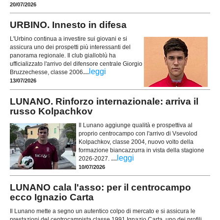
20/07/2026
URBINO. Innesto in difesa
L'Urbino continua a investire sui giovani e si
assicura uno dei prospetti più interessanti del
panorama regionale. Il club gialloblù ha
ufficializzato l'arrivo del difensore centrale Giorgio
...
leggi
Bruzzechesse, classe 2006
13/07/2026
LUNANO. Rinforzo internazionale: arriva il
russo Kolpachkov
Il Lunano aggiunge qualità e prospettiva al
proprio centrocampo con l'arrivo di Vsevolod
Kolpachkov, classe 2004, nuovo volto della
formazione biancazzurra in vista della stagione
...
leggi
2026-2027.
10/07/2026
LUNANO cala l'asso: per il centrocampo
ecco Ignazio Carta
Il Lunano mette a segno un autentico colpo di mercato e si assicura le
prestazioni del centrocampista classe 1991 Ignazio Carta, uno dei profili