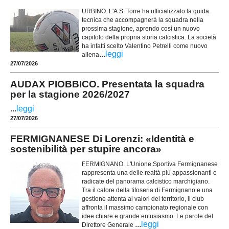
URBINO. L'A.S. Torre ha ufficializzato la guida
tecnica che accompagnerà la squadra nella
prossima stagione, aprendo così un nuovo
capitolo della propria storia calcistica. La società
ha infatti scelto Valentino Petrelli come nuovo
...
leggi
allena
27/07/2026
AUDAX PIOBBICO. Presentata la squadra
per la stagione 2026/2027
...
leggi
27/07/2026
FERMIGNANESE Di Lorenzi: «Identità e
sostenibilità per stupire ancora»
FERMIGNANO. L'Unione Sportiva Fermignanese
rappresenta una delle realtà più appassionanti e
radicate del panorama calcistico marchigiano.
Tra il calore della tifoseria di Fermignano e una
gestione attenta ai valori del territorio, il club
affronta il massimo campionato regionale con
idee chiare e grande entusiasmo. Le parole del
...
leggi
Direttore Generale