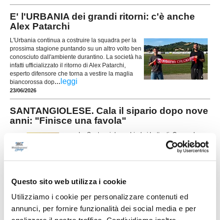
E' l'URBANIA dei grandi ritorni: c'è anche
Alex Patarchi
L'Urbania continua a costruire la squadra per la
prossima stagione puntando su un altro volto ben
conosciuto dall'ambiente durantino. La società ha
infatti ufficializzato il ritorno di Alex Patarchi,
esperto difensore che torna a vestire la maglia
...
leggi
biancorossa dop
23/06/2026
SANTANGIOLESE. Cala il sipario dopo nove
anni: "Finisce una favola"
La Santangiolese chiude i battenti. Con un lungo
e toccante messaggio la società ha annunciato la
fine della propria avventura, mettendo la parola
fine a una storia iniziata il 7 aprile 2017 e
diventata negli anni un punto di riferimento per il
paese e per tanti appassionati. «Oggi non
Questo sito web utilizza i cookie
...
leggi
salutiamo soltanto una squad
21/06/2026
Utilizziamo i cookie per personalizzare contenuti ed
annunci, per fornire funzionalità dei social media e per
Vai all'edizione provinciale