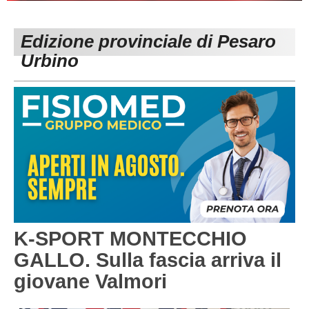
PESARO URBINO
PROMOZIONE
DIRETTA
Edizione provinciale di Pesaro
Carica la tua Rosa
1^ CATEGORIA
Urbino
2^ CATEGORIA
3^ CATEGORIA
GIOVANILI
K-SPORT MONTECCHIO
GALLO. Sulla fascia arriva il
giovane Valmori