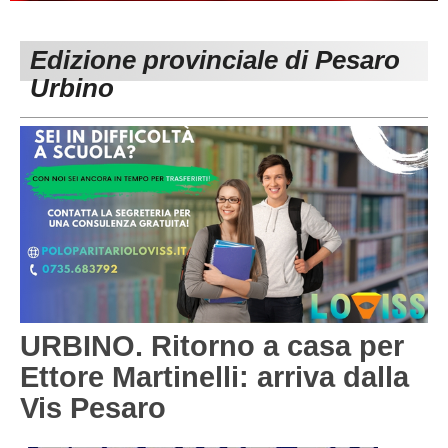
PESARO URBINO
PROMOZIONE
DIRETTA
Edizione provinciale di Pesaro
Carica la tua Rosa
1^ CATEGORIA
Urbino
2^ CATEGORIA
3^ CATEGORIA
GIOVANILI
URBINO. Ritorno a casa per
Ettore Martinelli: arriva dalla
Vis Pesaro