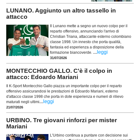
LUNANO. Aggiunto un altro tassello in
attacco
Il Lunano mette a segno un nuovo colpo per il
reparto offensivo, annunciando l'arrivo di
Christian Triana, attaccante esterno colombiano
classe 1998. Un innesto che porta qualità,
fantasia ed esperienza a disposizione della
...
leggi
formazione biancoverde.
31/07/2026
MONTECCHIO GALLO. C'è il colpo in
attacco: Edoardo Mariani
Il K-Sport Montecchio Gallo piazza un importante colpo per il reparto
offensivo assicurandosi le prestazioni di Edoardo Mariani, esterno
d'attacco classe 1998 che porta in dote esperienza e numeri di rilievo
...
leggi
maturati negli ultimi
21/07/2026
URBINO. Tre giovani rinforzi per mister
Mariani
L'Urbino continua a puntare con decisione sui