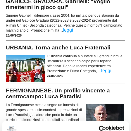
GABICCE GRADARA. Gabrielli: "Voglio
rimettermi in gioco qui"
Simone Gabrielli, difensore classe 2004, ha militato per due stagioni da
under nel Gabicce Gradara (2022-2023 e 2023-2024) proveniente dal
Rimini United (Seconda categoria). Perché questo ritorno?“Il campionato
...
leggi
marchigiano di Promozione mi ha
26/06/2026
URBANIA. Torna anche Luca Fraternali
L'Urbania continua a puntare sui grandi ritorni e
ufficializza il secondo colpo per il reparto
offensivo. Dopo le recenti esperienze tra
...
leggi
Promozione e Prima Categoria,
24/06/2026
FERMIGNANESE. Un profilo vincente a
centrocampo: Luca Paradisi
La Fermignanese mette a segno un innesto di
grande spessore assicurandosi le prestazioni di
Luca Paradisi, giocatore che porta in dote un
curriculum impreziosito da risultati straordinari.
Reduce da un percorso eccezionale
...
leggi
culmina