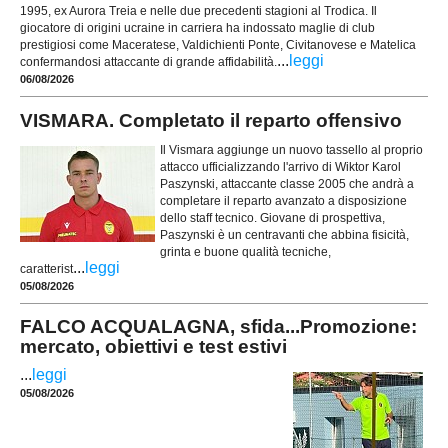
1995, ex Aurora Treia e nelle due precedenti stagioni al Trodica. Il
giocatore di origini ucraine in carriera ha indossato maglie di club
prestigiosi come Maceratese, Valdichienti Ponte, Civitanovese e Matelica
...
leggi
confermandosi attaccante di grande affidabilità.
06/08/2026
VISMARA. Completato il reparto offensivo
Il Vismara aggiunge un nuovo tassello al proprio
attacco ufficializzando l'arrivo di Wiktor Karol
Paszynski, attaccante classe 2005 che andrà a
completare il reparto avanzato a disposizione
dello staff tecnico. Giovane di prospettiva,
Paszynski è un centravanti che abbina fisicità,
grinta e buone qualità tecniche,
...
leggi
caratterist
05/08/2026
FALCO ACQUALAGNA, sfida...Promozione:
mercato, obiettivi e test estivi
...
leggi
05/08/2026