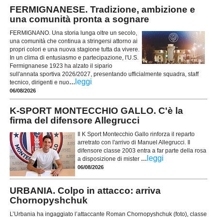
FERMIGNANESE. Tradizione, ambizione e
una comunità pronta a sognare
FERMIGNANO. Una storia lunga oltre un secolo,
una comunità che continua a stringersi attorno ai
propri colori e una nuova stagione tutta da vivere.
In un clima di entusiasmo e partecipazione, l'U.S.
Fermignanese 1923 ha alzato il sipario
sull'annata sportiva 2026/2027, presentando ufficialmente squadra, staff
...
leggi
tecnico, dirigenti e nuo
06/08/2026
K-SPORT MONTECCHIO GALLO. C'è la
firma del difensore Allegrucci
Il K Sport Montecchio Gallo rinforza il reparto
arretrato con l'arrivo di Manuel Allegrucci. Il
difensore classe 2003 entra a far parte della rosa
...
leggi
a disposizione di mister
06/08/2026
URBANIA. Colpo in attacco: arriva
Chornopyshchuk
L’Urbania ha ingaggiato l’attaccante Roman Chornopyshchuk (foto), classe