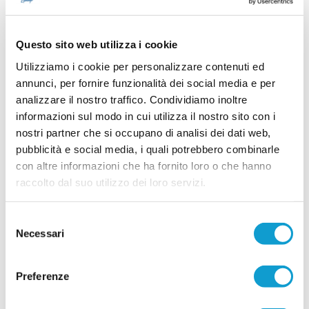
23/06/2026
LUNANO. Sulla fascia la potenza di Sedrick
Questo sito web utilizza i cookie
Kalombo
Utilizziamo i cookie per personalizzare contenuti ed
Il Lunano Calcio piazza un acquisto di assoluto
annunci, per fornire funzionalità dei social media e per
prestigio assicurandosi le prestazioni di Sedrick
Kalombo, esterno classe 1995 con un curriculum
analizzare il nostro traffico. Condividiamo inoltre
di grande spessore tra professionismo e Serie D.
informazioni sul modo in cui utilizza il nostro sito con i
...
leggi
Nel corso della sua carriera Kalombo
23/06/2026
nostri partner che si occupano di analisi dei dati web,
pubblicità e social media, i quali potrebbero combinarle
Vai all'edizione provinciale
con altre informazioni che ha fornito loro o che hanno
raccolto dal suo utilizzo dei loro servizi.
Selezione
Necessari
del
consenso
Preferenze