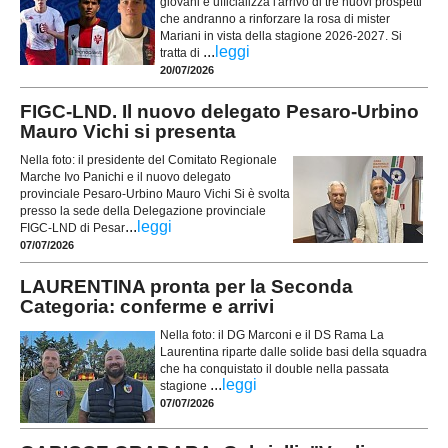
giovani e ufficializza l'arrivo di tre nuovi prospetti
che andranno a rinforzare la rosa di mister
Mariani in vista della stagione 2026-2027. Si
...
leggi
tratta di
20/07/2026
FIGC-LND. Il nuovo delegato Pesaro-Urbino
Mauro Vichi si presenta
Nella foto: il presidente del Comitato Regionale
Marche Ivo Panichi e il nuovo delegato
provinciale Pesaro-Urbino Mauro Vichi Si è svolta
presso la sede della Delegazione provinciale
...
leggi
FIGC-LND di Pesar
07/07/2026
LAURENTINA pronta per la Seconda
Categoria: conferme e arrivi
Nella foto: il DG Marconi e il DS Rama La
Laurentina riparte dalle solide basi della squadra
che ha conquistato il double nella passata
...
leggi
stagione
07/07/2026