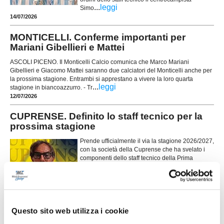
...
leggi
Simo
14/07/2026
MONTICELLI. Conferme importanti per
Mariani Gibellieri e Mattei
ASCOLI PICENO. Il Monticelli Calcio comunica che Marco Mariani
Gibellieri e Giacomo Mattei saranno due calciatori del Monticelli anche per
la prossima stagione. Entrambi si apprestano a vivere la loro quarta
...
leggi
stagione in biancoazzurro. - Tr
12/07/2026
CUPRENSE. Definito lo staff tecnico per la
prossima stagione
Prende ufficialmente il via la stagione 2026/2027,
con la società della Cuprense che ha svelato i
componenti dello staff tecnico della Prima
Squadra, chiamati a guidare il gruppo nel nuovo
campionato. A ricoprire il ruolo di allenatore sarà
...
leggi
11/07/2026
Questo sito web utilizza i cookie
MICIO UTD. Ecco 3 rinforzi: una mezzala
esperta e 2 giovani promesse