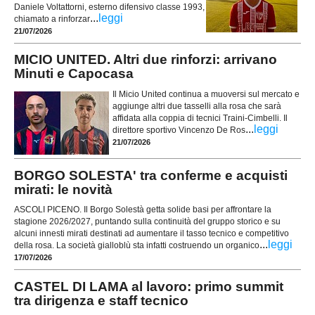
Daniele Voltattorni, esterno difensivo classe 1993,
...
leggi
chiamato a rinforzar
21/07/2026
MICIO UNITED. Altri due rinforzi: arrivano
Minuti e Capocasa
Il Micio United continua a muoversi sul mercato e
aggiunge altri due tasselli alla rosa che sarà
affidata alla coppia di tecnici Traini-Cimbelli. Il
...
leggi
direttore sportivo Vincenzo De Ros
21/07/2026
BORGO SOLESTA' tra conferme e acquisti
mirati: le novità
ASCOLI PICENO. Il Borgo Solestà getta solide basi per affrontare la
stagione 2026/2027, puntando sulla continuità del gruppo storico e su
alcuni innesti mirati destinati ad aumentare il tasso tecnico e competitivo
...
leggi
della rosa. La società gialloblù sta infatti costruendo un organico
17/07/2026
CASTEL DI LAMA al lavoro: primo summit
tra dirigenza e staff tecnico