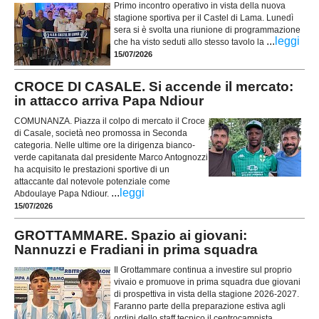
Primo incontro operativo in vista della nuova
stagione sportiva per il Castel di Lama. Lunedì
sera si è svolta una riunione di programmazione
...
leggi
che ha visto seduti allo stesso tavolo la
15/07/2026
CROCE DI CASALE. Si accende il mercato:
in attacco arriva Papa Ndiour
COMUNANZA. Piazza il colpo di mercato il Croce
di Casale, società neo promossa in Seconda
categoria. Nelle ultime ore la dirigenza bianco-
verde capitanata dal presidente Marco Antognozzi
ha acquisito le prestazioni sportive di un
attaccante dal notevole potenziale come
...
leggi
Abdoulaye Papa Ndiour.
15/07/2026
GROTTAMMARE. Spazio ai giovani:
Nannuzzi e Fradiani in prima squadra
Il Grottammare continua a investire sul proprio
vivaio e promuove in prima squadra due giovani
di prospettiva in vista della stagione 2026-2027.
Faranno parte della preparazione estiva agli
ordini dello staff tecnico il centrocampista