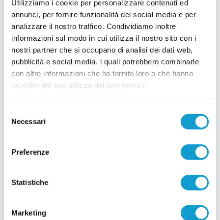
Utilizziamo i cookie per personalizzare contenuti ed
SAN BENEDETTO DEL TRONTO. Prosegue
annunci, per fornire funzionalità dei social media e per
senza soste la campagna di rafforzamento del
analizzare il nostro traffico. Condividiamo inoltre
Micio United, neopromosso nel campionato di
informazioni sul modo in cui utilizza il nostro sito con i
Seconda categoria e deciso a costruire una rosa
competitiva per affrontare al meglio la nuova
nostri partner che si occupano di analisi dei dati web,
avventura. Dopo aver messo a segno gli arrivi
pubblicità e social media, i quali potrebbero combinarle
...
leggi
degli attaccanti Emiliano Camaioni e Franco Vagnoni, dei cen
12/07/2026
con altre informazioni che ha fornito loro o che hanno
raccolto dal suo utilizzo dei loro servizi.
CASTIGNANO. Per la difesa ecco Nicolò
Fattori ex Monticelli
Selezione
CASTIGNANO. Dopo aver vissuto alcune
Necessari
del
stagioni da protagonista nel campionato di
Promozione con la maglia del Monticelli,
consenso
approda al Castignano il difensore Nicolò Fattori
(foto). Giocatore di indubbie qualità, il classe
Preferenze
2003 può rappresentare davvero un lusso per la
Prima categoria, portando un valore aggiunto ad un organico di
...
leggi
qual
Statistiche
10/07/2026
Vai all'edizione provinciale
Marketing