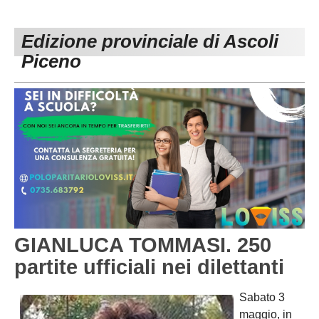
PESARO URBINO
PROMOZIONE
DIRETTA
Edizione provinciale di Ascoli
Carica la tua Rosa
1^ CATEGORIA
Piceno
2^ CATEGORIA
3^ CATEGORIA
GIOVANILI
GIANLUCA TOMMASI. 250
partite ufficiali nei dilettanti
Sabato 3
maggio, in