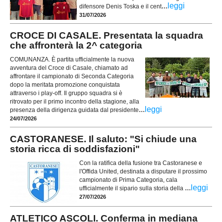
...
leggi
difensore Denis Toska e il cent
31/07/2026
CROCE DI CASALE. Presentata la squadra
che affronterà la 2^ categoria
COMUNANZA. È partita ufficialmente la nuova
avventura del Croce di Casale, chiamato ad
affrontare il campionato di Seconda Categoria
dopo la meritata promozione conquistata
attraverso i play-off. Il gruppo squadra si è
ritrovato per il primo incontro della stagione, alla
...
leggi
presenza della dirigenza guidata dal presidente
24/07/2026
CASTORANESE. Il saluto: "Si chiude una
storia ricca di soddisfazioni"
Con la ratifica della fusione tra Castoranese e
l'Offida United, destinata a disputare il prossimo
campionato di Prima Categoria, cala
...
leggi
ufficialmente il sipario sulla storia della
27/07/2026
ATLETICO ASCOLI. Conferma in mediana