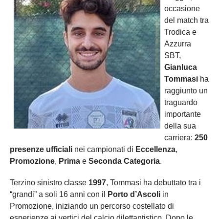
occasione
del match tra
Trodica e
Azzurra
SBT,
Gianluca
Tommasi
ha
raggiunto un
traguardo
importante
della sua
carriera:
250
presenze ufficiali
nei campionati di
Eccellenza
,
Promozione
,
Prima
e
Seconda Categoria
.
Terzino sinistro classe
1997
, Tommasi ha debuttato tra i
“grandi” a soli 16 anni con il
Porto d’Ascoli
in
Promozione, iniziando un percorso costellato di
esperienze ai vertici del calcio dilettantistico. Dopo le