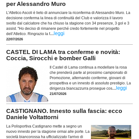
per Alessandro Muro
L’Atletico Ascoli è lieto di annunciare la riconferma di Alessandro Muro. La
decisione conferma la linea di continuità del Club e valorizza il lavoro
svolto dal calciatore che ha chiuso la stagione con 34 presenze, 3 gol e 3
assist. "Ho deciso di rimanere perché credo fortemente nel progetto
...
leggi
dell’Atletico. Ringrazio la f
22/07/2026
CASTEL DI LAMA tra conferme e novità:
Coccia, Sirocchi e bomber Galli
Il Castel di Lama continua a modellare la rosa
che prenderà parte al prossimo campionato di
Promozione, alternando conferme, giovani di
prospettiva e un innesto di assoluto prestigio. La
...
leggi
dirigenza biancazzurra prosegue cos
21/07/2026
CASTIGNANO. Innesto sulla fascia: ecco
Daniele Voltattorni
La Polisportiva Castignano mette a segno un
nuovo innesto per la stagione ormai alle porte. La
società biancorossa ha ufficializzato l'arrivo di