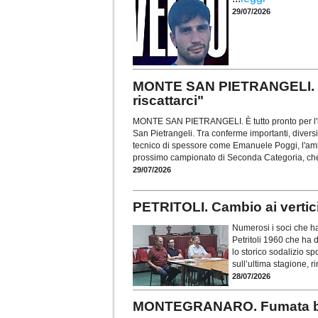
29/07/2026
MONTE SAN PIETRANGELI. Per
riscattarci"
MONTE SAN PIETRANGELI. È tutto pronto per l'i
San Pietrangeli. Tra conferme importanti, diversi 
tecnico di spessore come Emanuele Poggi, l'am
prossimo campionato di Seconda Categoria, che
29/07/2026
PETRITOLI. Cambio ai vertic
Numerosi i soci che h
Petritoli 1960 che ha d
lo storico sodalizio sp
sull’ultima stagione, ri
28/07/2026
MONTEGRANARO. Fumata bianc