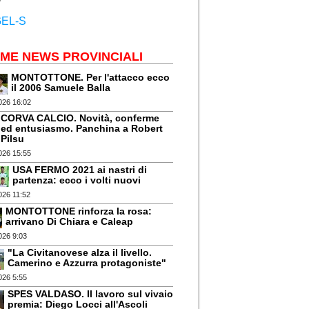
IME NEWS PROVINCIALI
MONTOTTONE. Per l'attacco ecco
il 2006 Samuele Balla
026 16:02
CORVA CALCIO. Novità, conferme
ed entusiasmo. Panchina a Robert
Pilsu
026 15:55
USA FERMO 2021 ai nastri di
partenza: ecco i volti nuovi
026 11:52
MONTOTTONE rinforza la rosa:
arrivano Di Chiara e Caleap
026 9:03
"La Civitanovese alza il livello.
Camerino e Azzurra protagoniste"
026 5:55
SPES VALDASO. Il lavoro sul vivaio
premia: Diego Locci all'Ascoli