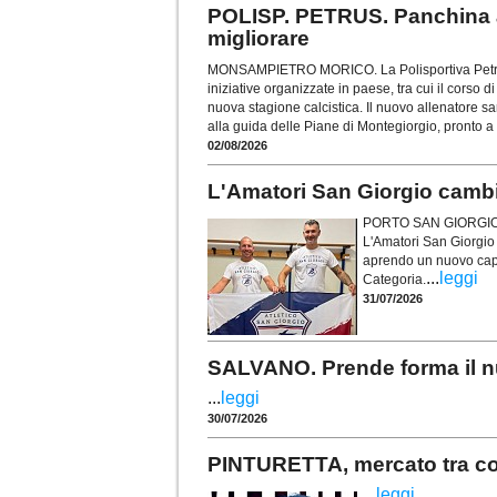
POLISP. PETRUS. Panchina a
migliorare
MONSAMPIETRO MORICO. La Polisportiva Petrus,
iniziative organizzate in paese, tra cui il corso di
nuova stagione calcistica. Il nuovo allenatore 
alla guida delle Piane di Montegiorgio, pronto a
02/08/2026
L'Amatori San Giorgio camb
PORTO SAN GIORGIO. U
L'Amatori San Giorgio
aprendo un nuovo capit
...
leggi
Categoria.
31/07/2026
SALVANO. Prende forma il nu
...
leggi
30/07/2026
PINTURETTA, mercato tra conf
...
leggi