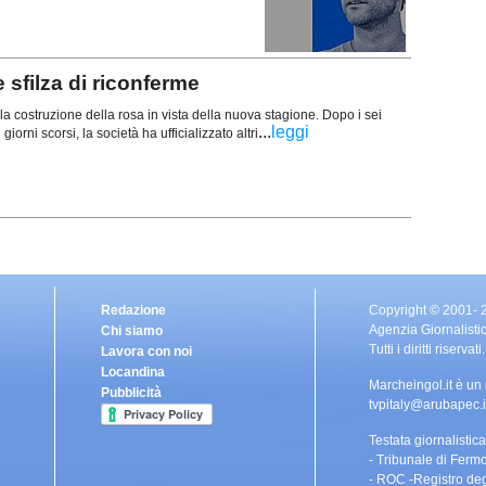
e sfilza di riconferme
a costruzione della rosa in vista della nuova stagione. Dopo i sei
...
leggi
giorni scorsi, la società ha ufficializzato altri
Redazione
Copyright © 2001- 
Agenzia Giornalisti
Chi siamo
Tutti i diritti riservati.
Lavora con noi
Locandina
Marcheingol.it è un
Pubblicità
tvpitaly@arubapec.i
Testata giornalistica 
- Tribunale di Fermo
- ROC -Registro deg