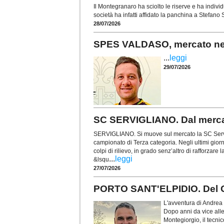
Il Montegranaro ha sciolto le riserve e ha indiv
società ha infatti affidato la panchina a Stefano
28/07/2026
SPES VALDASO, mercato nel s
...
leggi
29/07/2026
SC SERVIGLIANO. Dal mercat
SERVIGLIANO. Si muove sul mercato la SC Servi
campionato di Terza categoria. Negli ultimi gior
colpi di rilievo, in grado senz’altro di rafforzare 
...
leggi
&lsqu
27/07/2026
PORTO SANT'ELPIDIO. Del Ga
L'avventura di Andrea 
Dopo anni da vice all
Montegiorgio, il tecni