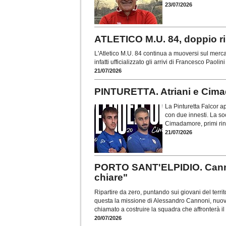
23/07/2026
ATLETICO M.U. 84, doppio ri
L'Atletico M.U. 84 continua a muoversi sul merc
infatti ufficializzato gli arrivi di Francesco Pao
21/07/2026
PINTURETTA. Atriani e Cima
La Pinturetta Falcor a
con due innesti. La so
Cimadamore, primi rin
21/07/2026
PORTO SANT'ELPIDIO. Canno
chiare"
Ripartire da zero, puntando sui giovani del terri
questa la missione di Alessandro Cannoni, nuovo 
chiamato a costruire la squadra che affronterà 
20/07/2026