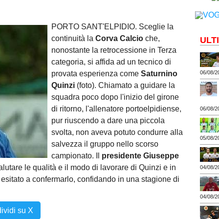
PORTO SANT'ELPIDIO. Sceglie la
continuità la
Corva Calcio
che,
ULT
nonostante la retrocessione in Terza
categoria, si affida ad un tecnico di
06/08/2
provata esperienza come
Saturnino
Quinzi
(foto). Chiamato a guidare la
squadra poco dopo l'inizio del girone
di ritorno, l'allenatore portoelpidiense,
06/08/2
pur riuscendo a dare una piccola
svolta, non aveva potuto condurre alla
05/08/2
salvezza il gruppo nello scorso
campionato. Il
presidente Giuseppe
are le qualità e il modo di lavorare di Quinzi e in
04/08/2
 esitato a confermarlo, confidando in una stagione di
04/08/2
ividi su X