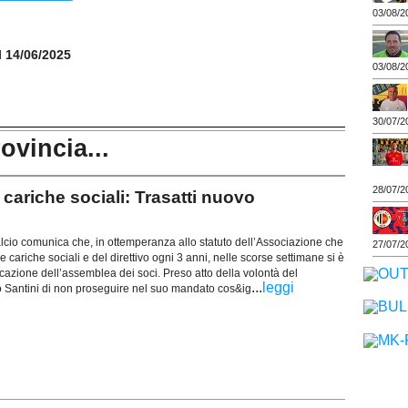
03/08/2
il 14/06/2025
03/08/2
30/07/2
rovincia...
28/07/2
riche sociali: Trasatti nuovo
cio comunica che, in ottemperanza allo statuto dell’Associazione che
27/07/2
e cariche sociali e del direttivo ogni 3 anni, nelle scorse settimane si è
azione dell’assemblea dei soci. Preso atto della volontà del
...
leggi
 Santini di non proseguire nel suo mandato cos&ig