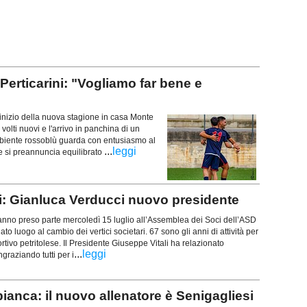
ticarini: "Vogliamo far bene e
nizio della nuova stagione in casa Monte
volti nuovi e l'arrivo in panchina di un
biente rossoblù guarda con entusiasmo al
...
leggi
 si preannuncia equilibrato
i: Gianluca Verducci nuovo presidente
anno preso parte mercoledì 15 luglio all’Assemblea dei Soci dell’ASD
ato luogo al cambio dei vertici societari. 67 sono gli anni di attività per
ortivo petritolese. Il Presidente Giuseppe Vitali ha relazionato
...
leggi
ngraziando tutti per i
a: il nuovo allenatore è Senigagliesi