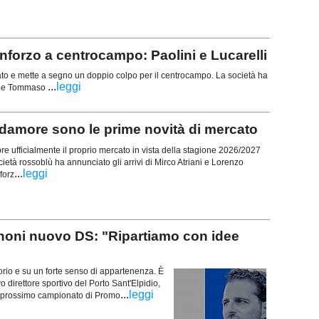
nforzo a centrocampo: Paolini e Lucarelli
ato e mette a segno un doppio colpo per il centrocampo. La società ha
...
leggi
lini e Tommaso
damore sono le prime novità di mercato
pre ufficialmente il proprio mercato in vista della stagione 2026/2027
cietà rossoblù ha annunciato gli arrivi di Mirco Atriani e Lorenzo
...
leggi
forz
ni nuovo DS: "Ripartiamo con idee
torio e su un forte senso di appartenenza. È
direttore sportivo del Porto Sant'Elpidio,
...
leggi
il prossimo campionato di Promo