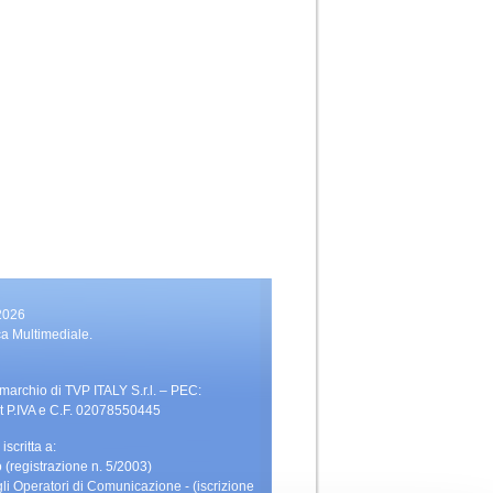
2026
ca Multimediale.
 marchio di TVP ITALY S.r.l. – PEC:
t P.IVA e C.F. 02078550445
iscritta a:
 (registrazione n. 5/2003)
li Operatori di Comunicazione - (iscrizione