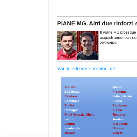
PIANE MG. Altri due rinforzi 
Il Piane MG prosegue l
acquisti annunciati nei 
20/07/2026
Vai all'edizione provinciale
Abruzzo
Molise
Basilicata
Piemonte
Calabria
Valle d'Aosta
Campania
Puglia
Emilia
Sardegna
Romagna
Sicilia
Friuli Venezia Giulia
Toscana
Lazio
Trentino
Liguria
Alto Adige
Lombardia
Umbria
Marche
Veneto