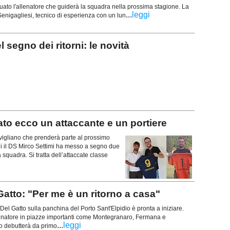
iduato l'allenatore che guiderà la squadra nella prossima stagione. La
...
leggi
 Senigagliesi, tecnico di esperienza con un lun
egno dei ritorni: le novità
o ecco un attaccante e un portiere
gliano che prenderà parte al prossimo
ni il DS Mirco Settimi ha messo a segno due
la squadra. Si tratta dell’attaccate classe
tto: "Per me è un ritorno a casa"
Del Gatto sulla panchina del Porto Sant'Elpidio è pronta a iniziare.
enatore in piazze importanti come Montegranaro, Fermana e
...
leggi
co debutterà da primo