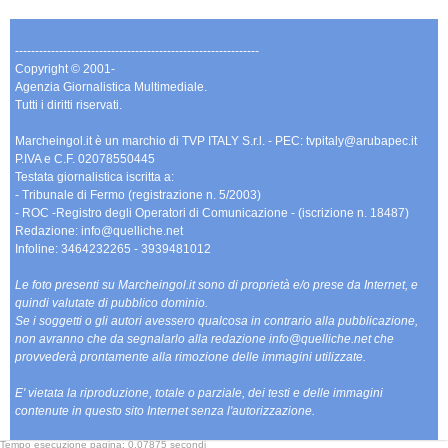
-------------------------------------------------------------
Copyright © 2001-
Agenzia Giornalistica Multimediale.
Tutti i diritti riservati.
Marcheingol.it è un marchio di TVP ITALY S.r.l. - PEC: tvpitaly@arubapec.it
P.IVA e C.F. 02078550445
Testata giornalistica iscritta a:
- Tribunale di Fermo (registrazione n. 5/2003)
- ROC -Registro degli Operatori di Comunicazione - (iscrizione n. 18487)
Redazione: info@quelliche.net
Infoline: 3464232265 - 3939481012
Le foto presenti su Marcheingol.it sono di proprietà e/o prese da Internet, e
quindi valutate di pubblico dominio.
Se i soggetti o gli autori avessero qualcosa in contrario alla pubblicazione,
non avranno che da segnalarlo alla redazione info@quelliche.net che
provvederà prontamente alla rimozione delle immagini utilizzate.
E' vietata la riproduzione, totale o parziale, dei testi e delle immagini
contenute in questo sito Internet senza l'autorizzazione.
Tempo esecuzione pagina: 0,07875 secondi