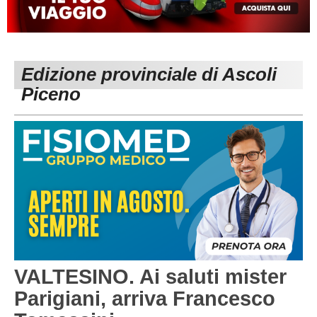
MACERATA
ECCELLENZA
REGIONALI
PESARO URBINO
PROMOZIONE
DIRETTA
Edizione provinciale di Ascoli
Carica la tua Rosa
1^ CATEGORIA
Piceno
2^ CATEGORIA
3^ CATEGORIA
GIOVANILI
VALTESINO. Ai saluti mister
Parigiani, arriva Francesco