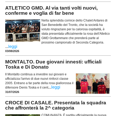
ATLETICO GMD. Al via tanti volti nuovi,
conferme e voglia di far bene
Nella splendida cornice dello Chalet Antares di
San Benedetto del Tronto, che la società ha
voluto ringraziare per la calorosa ospitalità, è
stata presentata ufficialmente la rosa dell'Atletico
GMD Grottammare che prenderà parte al
prossimo campionato di Seconda Categoria.
...
leggi
03/08/2026
MONTALTO. Due giovani innesti: ufficiali
Toska e Di Donato
Il Montalto continua a investire sui giovani e
ufficializza l'arrivo di due nuovi rinforzi classe
2005. Entrano a far parte della rosa giallorossa il
...
leggi
difensore Denis Toska e il cent
31/07/2026
CROCE DI CASALE. Presentata la squadra
che affronterà la 2^ categoria
COMUNANZA. È partita ufficialmente la nuova