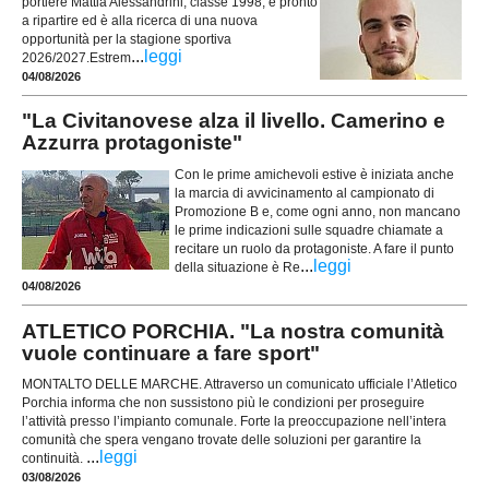
portiere Mattia Alessandrini, classe 1998, è pronto
a ripartire ed è alla ricerca di una nuova
opportunità per la stagione sportiva
...
leggi
2026/2027.Estrem
04/08/2026
"La Civitanovese alza il livello. Camerino e
Azzurra protagoniste"
Con le prime amichevoli estive è iniziata anche
la marcia di avvicinamento al campionato di
Promozione B e, come ogni anno, non mancano
le prime indicazioni sulle squadre chiamate a
recitare un ruolo da protagoniste. A fare il punto
...
leggi
della situazione è Re
04/08/2026
ATLETICO PORCHIA. "La nostra comunità
vuole continuare a fare sport"
MONTALTO DELLE MARCHE. Attraverso un comunicato ufficiale l’Atletico
Porchia informa che non sussistono più le condizioni per proseguire
l’attività presso l’impianto comunale. Forte la preoccupazione nell’intera
comunità che spera vengano trovate delle soluzioni per garantire la
...
leggi
continuità.
03/08/2026