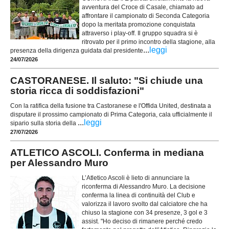
avventura del Croce di Casale, chiamato ad
affrontare il campionato di Seconda Categoria
dopo la meritata promozione conquistata
attraverso i play-off. Il gruppo squadra si è
ritrovato per il primo incontro della stagione, alla
...
leggi
presenza della dirigenza guidata dal presidente
24/07/2026
CASTORANESE. Il saluto: "Si chiude una
storia ricca di soddisfazioni"
Con la ratifica della fusione tra Castoranese e l'Offida United, destinata a
disputare il prossimo campionato di Prima Categoria, cala ufficialmente il
...
leggi
sipario sulla storia della
27/07/2026
ATLETICO ASCOLI. Conferma in mediana
per Alessandro Muro
L’Atletico Ascoli è lieto di annunciare la
riconferma di Alessandro Muro. La decisione
conferma la linea di continuità del Club e
valorizza il lavoro svolto dal calciatore che ha
chiuso la stagione con 34 presenze, 3 gol e 3
assist. "Ho deciso di rimanere perché credo