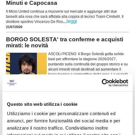
Minuti e Capocasa
Il Micio United continua a muoversi sul mercato e aggiunge altri due
tasselli alla rosa che sarà affidata alla coppia di tecnici Traini-Cimbelli. Il
...
leggi
direttore sportivo Vincenzo De Ros
21/07/2026
BORGO SOLESTA' tra conferme e acquisti
mirati: le novità
ASCOLI PICENO. Il Borgo Solestà getta solide
basi per affrontare la stagione 2026/2027,
puntando sulla continuità del gruppo storico e su
alcuni innesti mirati destinati ad aumentare il
tasso tecnico e competitivo della rosa. La società
gialloblù sta infatti costruendo un
...
leggi
organico
17/07/2026
CASTEL DI LAMA al lavoro: primo summit
Questo sito web utilizza i cookie
tra dirigenza e staff tecnico
Utilizziamo i cookie per personalizzare contenuti ed
Primo incontro operativo in vista della nuova
annunci, per fornire funzionalità dei social media e per
stagione sportiva per il Castel di Lama. Lunedì
sera si è svolta una riunione di programmazione
analizzare il nostro traffico. Condividiamo inoltre
...
leggi
che ha visto seduti allo stesso tavolo la