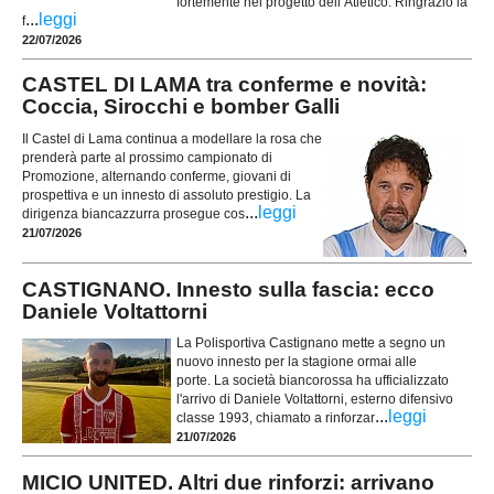
fortemente nel progetto dell’Atletico. Ringrazio la
...
leggi
f
22/07/2026
CASTEL DI LAMA tra conferme e novità:
Coccia, Sirocchi e bomber Galli
Il Castel di Lama continua a modellare la rosa che
prenderà parte al prossimo campionato di
Promozione, alternando conferme, giovani di
prospettiva e un innesto di assoluto prestigio. La
...
leggi
dirigenza biancazzurra prosegue cos
21/07/2026
CASTIGNANO. Innesto sulla fascia: ecco
Daniele Voltattorni
La Polisportiva Castignano mette a segno un
nuovo innesto per la stagione ormai alle
porte. La società biancorossa ha ufficializzato
l'arrivo di Daniele Voltattorni, esterno difensivo
...
leggi
classe 1993, chiamato a rinforzar
21/07/2026
MICIO UNITED. Altri due rinforzi: arrivano