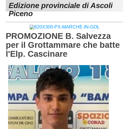
Edizione provinciale di Ascoli
MACERATA
ECCELLENZA
REGIONALI
Piceno
PESARO URBINO
PROMOZIONE
DIRETTA
Carica la tua Rosa
1^ CATEGORIA
PROMOZIONE B. Salvezza
per il Grottammare che batte
2^ CATEGORIA
l'Elp. Cascinare
3^ CATEGORIA
GIOVANILI