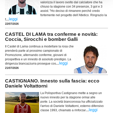
valorizza il lavoro svolto dal calciatore che ha
chiuso la stagione con 34 presenze, 3 gol e 3
assist. "Ho deciso di rimanere perché credo
fortemente nel progetto dell’Atletico. Ringrazio la
...
leggi
f
22/07/2026
CASTEL DI LAMA tra conferme e novità:
Coccia, Sirocchi e bomber Galli
Il Castel di Lama continua a modellare la rosa che
prenderà parte al prossimo campionato di
Promozione, alternando conferme, giovani di
prospettiva e un innesto di assoluto prestigio. La
...
leggi
dirigenza biancazzurra prosegue cos
21/07/2026
CASTIGNANO. Innesto sulla fascia: ecco
Daniele Voltattorni
La Polisportiva Castignano mette a segno un
nuovo innesto per la stagione ormai alle
porte. La società biancorossa ha ufficializzato
l'arrivo di Daniele Voltattorni, esterno difensivo
...
leggi
classe 1993, chiamato a rinforzar