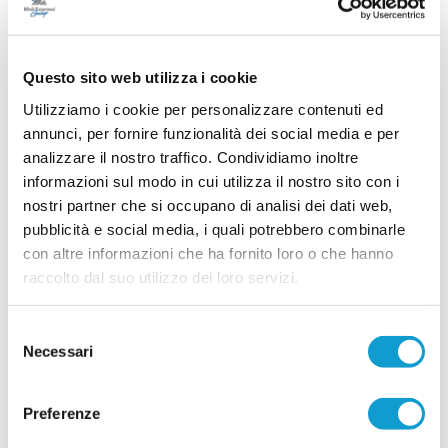
comunità che spera vengano trovate delle soluzioni per garantire la
...
leggi
continuità.
03/08/2026
Questo sito web utilizza i cookie
ATLETICO GMD. Al via tanti volti nuovi,
conferme e voglia di far bene
Utilizziamo i cookie per personalizzare contenuti ed
annunci, per fornire funzionalità dei social media e per
Nella splendida cornice dello Chalet Antares di
San Benedetto del Tronto, che la società ha
analizzare il nostro traffico. Condividiamo inoltre
voluto ringraziare per la calorosa ospitalità, è
informazioni sul modo in cui utilizza il nostro sito con i
stata presentata ufficialmente la rosa dell'Atletico
nostri partner che si occupano di analisi dei dati web,
GMD Grottammare che prenderà parte al
prossimo campionato di Seconda Categoria.
pubblicità e social media, i quali potrebbero combinarle
...
leggi
con altre informazioni che ha fornito loro o che hanno
03/08/2026
raccolto dal suo utilizzo dei loro servizi.
MONTALTO. Due giovani innesti: ufficiali
Toska e Di Donato
Selezione
Il Montalto continua a investire sui giovani e
Necessari
del
ufficializza l'arrivo di due nuovi rinforzi classe
consenso
2005. Entrano a far parte della rosa giallorossa il
...
leggi
difensore Denis Toska e il cent
Preferenze
31/07/2026