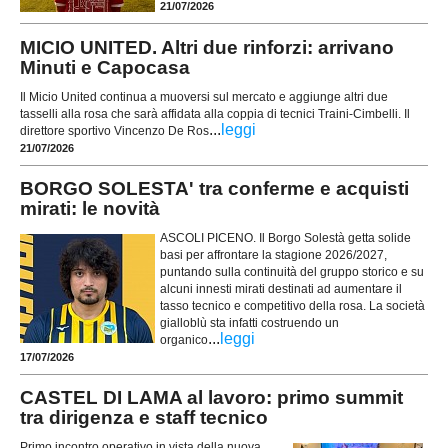
21/07/2026
MICIO UNITED. Altri due rinforzi: arrivano
Minuti e Capocasa
Il Micio United continua a muoversi sul mercato e aggiunge altri due
tasselli alla rosa che sarà affidata alla coppia di tecnici Traini-Cimbelli. Il
...
leggi
direttore sportivo Vincenzo De Ros
21/07/2026
BORGO SOLESTA' tra conferme e acquisti
mirati: le novità
ASCOLI PICENO. Il Borgo Solestà getta solide
basi per affrontare la stagione 2026/2027,
puntando sulla continuità del gruppo storico e su
alcuni innesti mirati destinati ad aumentare il
tasso tecnico e competitivo della rosa. La società
gialloblù sta infatti costruendo un
...
leggi
organico
17/07/2026
CASTEL DI LAMA al lavoro: primo summit
tra dirigenza e staff tecnico
Primo incontro operativo in vista della nuova