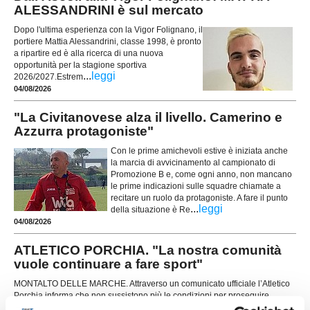
ALESSANDRINI è sul mercato
Dopo l'ultima esperienza con la Vigor Folignano, il
portiere Mattia Alessandrini, classe 1998, è pronto
a ripartire ed è alla ricerca di una nuova
opportunità per la stagione sportiva
...
leggi
2026/2027.Estrem
04/08/2026
"La Civitanovese alza il livello. Camerino e
Azzurra protagoniste"
Con le prime amichevoli estive è iniziata anche
la marcia di avvicinamento al campionato di
Promozione B e, come ogni anno, non mancano
le prime indicazioni sulle squadre chiamate a
recitare un ruolo da protagoniste. A fare il punto
...
leggi
della situazione è Re
04/08/2026
ATLETICO PORCHIA. "La nostra comunità
vuole continuare a fare sport"
MONTALTO DELLE MARCHE. Attraverso un comunicato ufficiale l’Atletico
Porchia informa che non sussistono più le condizioni per proseguire
l’attività presso l’impianto comunale. Forte la preoccupazione nell’intera