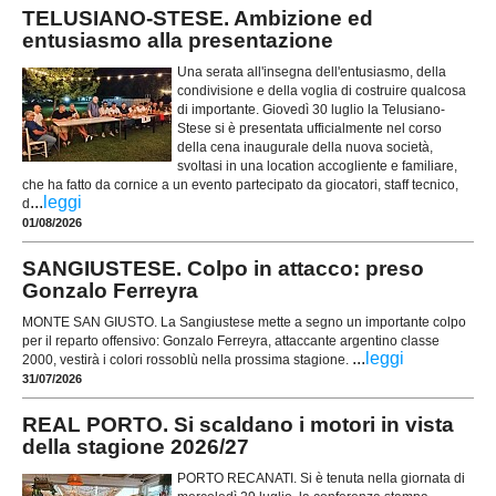
TELUSIANO-STESE. Ambizione ed
entusiasmo alla presentazione
Una serata all'insegna dell'entusiasmo, della
condivisione e della voglia di costruire qualcosa
di importante. Giovedì 30 luglio la Telusiano-
Stese si è presentata ufficialmente nel corso
della cena inaugurale della nuova società,
svoltasi in una location accogliente e familiare,
che ha fatto da cornice a un evento partecipato da giocatori, staff tecnico,
...
leggi
d
01/08/2026
SANGIUSTESE. Colpo in attacco: preso
Gonzalo Ferreyra
MONTE SAN GIUSTO. La Sangiustese mette a segno un importante colpo
per il reparto offensivo: Gonzalo Ferreyra, attaccante argentino classe
...
leggi
2000, vestirà i colori rossoblù nella prossima stagione.
31/07/2026
REAL PORTO. Si scaldano i motori in vista
della stagione 2026/27
PORTO RECANATI. Si è tenuta nella giornata di