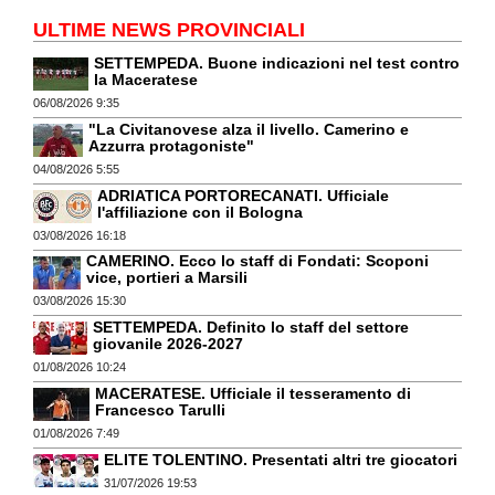
ULTIME NEWS PROVINCIALI
SETTEMPEDA. Buone indicazioni nel test contro
la Maceratese
06/08/2026 9:35
"La Civitanovese alza il livello. Camerino e
Azzurra protagoniste"
04/08/2026 5:55
ADRIATICA PORTORECANATI. Ufficiale
l'affiliazione con il Bologna
03/08/2026 16:18
CAMERINO. Ecco lo staff di Fondati: Scoponi
vice, portieri a Marsili
03/08/2026 15:30
SETTEMPEDA. Definito lo staff del settore
giovanile 2026-2027
01/08/2026 10:24
MACERATESE. Ufficiale il tesseramento di
Francesco Tarulli
01/08/2026 7:49
ELITE TOLENTINO. Presentati altri tre giocatori
31/07/2026 19:53