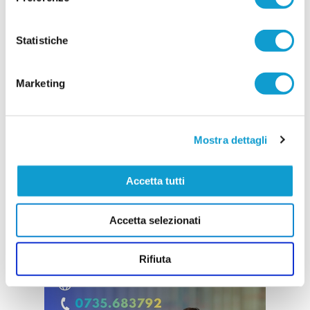
conferme, forte di un'annata chiusa con risultati
...
leggi
importanti dentro e fuori dal campo.
27/07/2026
Statistiche
Vai all'edizione provinciale
Marketing
Mostra dettagli
Accetta tutti
Accetta selezionati
Rifiuta