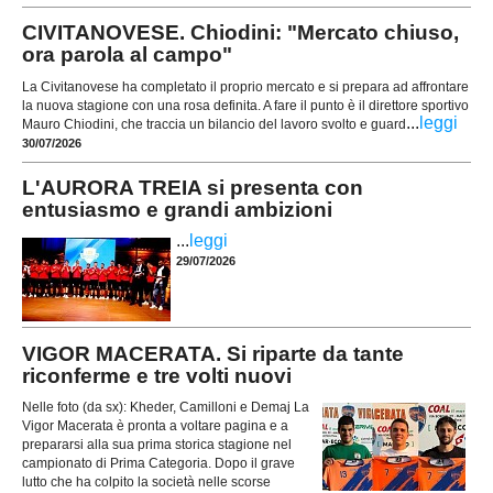
CIVITANOVESE. Chiodini: "Mercato chiuso,
ora parola al campo"
La Civitanovese ha completato il proprio mercato e si prepara ad affrontare
la nuova stagione con una rosa definita. A fare il punto è il direttore sportivo
...
leggi
Mauro Chiodini, che traccia un bilancio del lavoro svolto e guard
30/07/2026
L'AURORA TREIA si presenta con
entusiasmo e grandi ambizioni
...
leggi
29/07/2026
VIGOR MACERATA. Si riparte da tante
riconferme e tre volti nuovi
Nelle foto (da sx): Kheder, Camilloni e Demaj La
Vigor Macerata è pronta a voltare pagina e a
prepararsi alla sua prima storica stagione nel
campionato di Prima Categoria. Dopo il grave
lutto che ha colpito la società nelle scorse