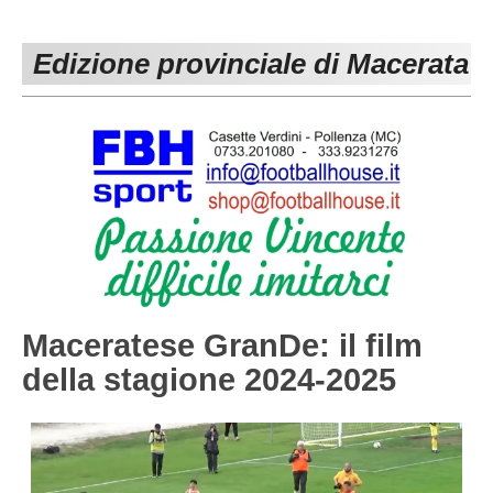
PESARO URBINO
PROMOZIONE
DIRETTA
Edizione provinciale di Macerata
Carica la tua Rosa
1^ CATEGORIA
2^ CATEGORIA
3^ CATEGORIA
GIOVANILI
Maceratese GranDe: il film
della stagione 2024-2025