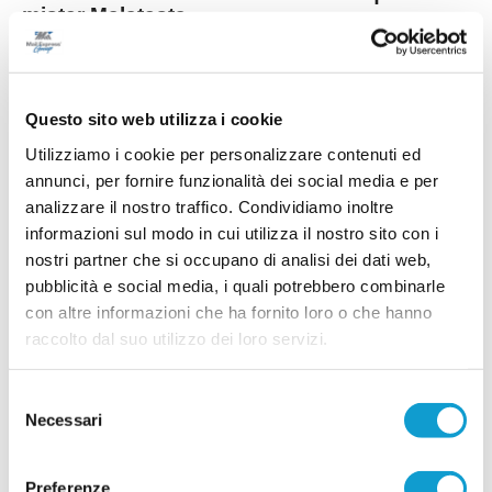
mister Malatesta
...
leggi
28/07/2026
Questo sito web utilizza i cookie
Utilizziamo i cookie per personalizzare contenuti ed
annunci, per fornire funzionalità dei social media e per
RICCI: "Mercato importante, ora dobbiamo
analizzare il nostro traffico. Condividiamo inoltre
diventare una squadra"
informazioni sul modo in cui utilizza il nostro sito con i
...
leggi
nostri partner che si occupano di analisi dei dati web,
28/07/2026
pubblicità e social media, i quali potrebbero combinarle
con altre informazioni che ha fornito loro o che hanno
raccolto dal suo utilizzo dei loro servizi.
SALESIANA VIGOR. Conferme importanti e
novità Eccellenti!
Selezione
Necessari
del
CIVITANOVA MARCHE. La storica società di San
Marone, a Civitanova Marche, dopo la
consenso
presentazione dello scorso venerdì, si prepara
alla nuova stagione con diverse novità e tante
Preferenze