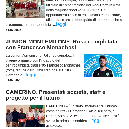
mercoledì 29 luglio, la conferenza stampa
ufficiale di presentazione del Real Porto in vista
della stagione sportiva 2026/2027. Un
appuntamento ricco di entusiasmo e ambizione,
utile a tracciare le linee guida di un’annata che si
...
leggi
preannuncia da protagonista.
31/07/2026
JUNIOR MONTEMILONE. Rosa completata
con Francesco Monachesi
La Junior Montemilone Pollenza completa il
proprio organico con l'ingaggio del
centrocampista classe '95 Francesco Monachesi
(foto), reduce dall'ultima stagione al CSKA
...
leggi
Corridonia
31/07/2026
CAMERINO. Presentati società, staff e
progetto per il futuro
CAMERINO – È iniziato ufficialmente il nuovo
corso dell'ASD Camerino Calcio. Ieri sera, al
Centro Sociale ADA del quartiere Vallicelle, si è
...
leggi
svolta la prima assemblea
31/07/2026