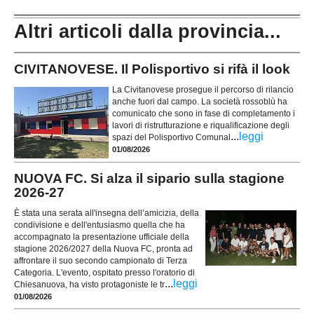
Altri articoli dalla provincia...
CIVITANOVESE. Il Polisportivo si rifà il look
La Civitanovese prosegue il percorso di rilancio
anche fuori dal campo. La società rossoblù ha
comunicato che sono in fase di completamento i
lavori di ristrutturazione e riqualificazione degli
...
leggi
spazi del Polisportivo Comunal
01/08/2026
NUOVA FC. Si alza il sipario sulla stagione
2026-27
È stata una serata all'insegna dell’amicizia, della
condivisione e dell'entusiasmo quella che ha
accompagnato la presentazione ufficiale della
stagione 2026/2027 della Nuova FC, pronta ad
affrontare il suo secondo campionato di Terza
Categoria. L'evento, ospitato presso l'oratorio di
...
leggi
Chiesanuova, ha visto protagoniste le tr
01/08/2026