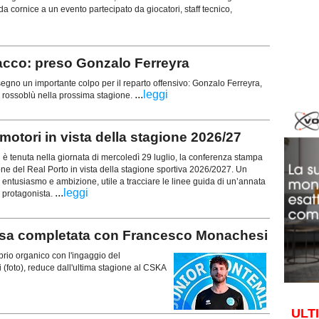
 da cornice a un evento partecipato da giocatori, staff tecnico,
cco: preso Gonzalo Ferreyra
o un importante colpo per il reparto offensivo: Gonzalo Ferreyra,
...
leggi
ri rossoblù nella prossima stagione.
otori in vista della stagione 2026/27
tenuta nella giornata di mercoledì 29 luglio, la conferenza stampa
ione del Real Porto in vista della stagione sportiva 2026/2027. Un
entusiasmo e ambizione, utile a tracciare le linee guida di un’annata
...
leggi
 protagonista.
 completata con Francesco Monachesi
rio organico con l'ingaggio del
foto), reduce dall'ultima stagione al CSKA
ULT