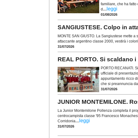
familiare, che ha fatto
...
leggi
d
01/08/2026
SANGIUSTESE. Colpo in atta
MONTE SAN GIUSTO. La Sangiustese mette a segn
attaccante argentino classe 2000, vestirà i colo
31/07/2026
REAL PORTO. Si scaldano i m
PORTO RECANATI. Si è 
ufficiale di presentaz
appuntamento ricco di 
che si preannuncia da
31/07/2026
JUNIOR MONTEMILONE. Rosa
La Junior Montemilone Pollenza completa il prop
centrocampista classe '95 Francesco Monachesi (
...
leggi
Corridonia
31/07/2026