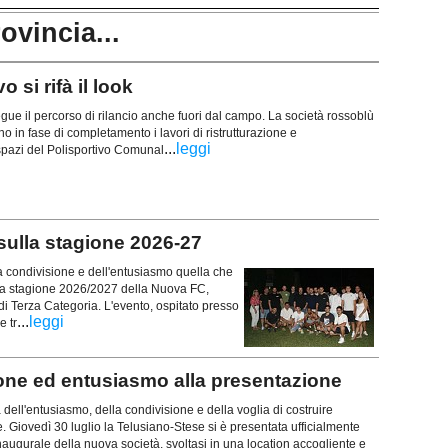
rovincia...
 si rifà il look
ue il percorso di rilancio anche fuori dal campo. La società rossoblù
 in fase di completamento i lavori di ristrutturazione e
...
leggi
 spazi del Polisportivo Comunal
 sulla stagione 2026-27
la condivisione e dell'entusiasmo quella che
la stagione 2026/2027 della Nuova FC,
i Terza Categoria. L'evento, ospitato presso
...
leggi
e tr
e ed entusiasmo alla presentazione
 dell'entusiasmo, della condivisione e della voglia di costruire
. Giovedì 30 luglio la Telusiano-Stese si è presentata ufficialmente
naugurale della nuova società, svoltasi in una location accogliente e