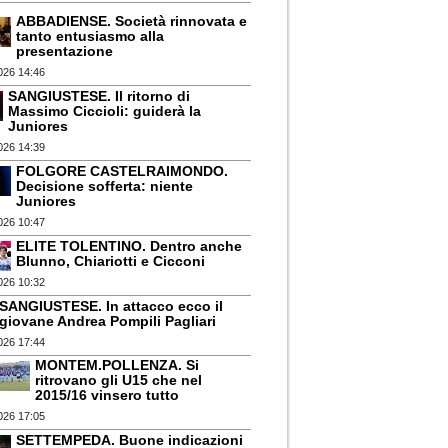
ABBADIENSE. Società rinnovata e
tanto entusiasmo alla
presentazione
026 14:46
SANGIUSTESE. Il ritorno di
Massimo Ciccioli: guiderà la
Juniores
026 14:39
FOLGORE CASTELRAIMONDO.
Decisione sofferta: niente
Juniores
026 10:47
ELITE TOLENTINO. Dentro anche
Blunno, Chiariotti e Cicconi
026 10:32
SANGIUSTESE. In attacco ecco il
giovane Andrea Pompili Pagliari
026 17:44
MONTEM.POLLENZA. Si
ritrovano gli U15 che nel
2015/16 vinsero tutto
026 17:05
SETTEMPEDA. Buone indicazioni