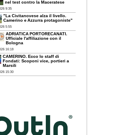
nel test contro la Maceratese
026 9:35
"La Civitanovese alza il livello.
Camerino e Azzurra protagoniste"
026 5:55
ADRIATICA PORTORECANATI.
Ufficiale l'affiliazione con il
Bologna
026 16:18
CAMERINO. Ecco lo staff di
Fondati: Scoponi vice, portieri a
Marsili
026 15:30