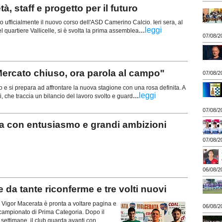
 staff e progetto per il futuro
ufficialmente il nuovo corso dell'ASD Camerino Calcio. Ieri sera, al
...
leggi
 quartiere Vallicelle, si è svolta la prima assemblea
07/08/2
ercato chiuso, ora parola al campo"
07/08/2
 e si prepara ad affrontare la nuova stagione con una rosa definita. A
...
leggi
ni, che traccia un bilancio del lavoro svolto e guard
07/08/2
 con entusiasmo e grandi ambizioni
07/08/2
06/08/2
da tante riconferme e tre volti nuovi
a Vigor Macerata è pronta a voltare pagina e
06/08/2
 campionato di Prima Categoria. Dopo il
e settimane, il club guarda avanti con