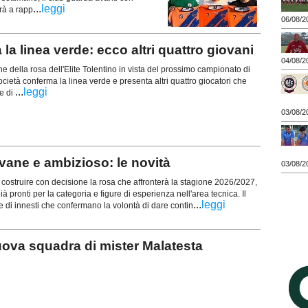
...
leggi
rà a rapp
06/08/2
 linea verde: ecco altri quattro giovani
04/08/2
e della rosa dell'Elite Tolentino in vista del prossimo campionato di
cietà conferma la linea verde e presenta altri quattro giocatori che
...
leggi
e di
03/08/2
ane e ambizioso: le novità
03/08/2
truire con decisione la rosa che affronterà la stagione 2026/2027,
à pronti per la categoria e figure di esperienza nell'area tecnica. Il
...
leggi
e di innesti che confermano la volontà di dare contin
ova squadra di mister Malatesta