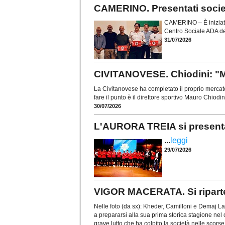
CAMERINO. Presentati società,
CAMERINO – È iniziato 
Centro Sociale ADA del
31/07/2026
CIVITANOVESE. Chiodini: "M
La Civitanovese ha completato il proprio mercato
fare il punto è il direttore sportivo Mauro Chiodi
30/07/2026
L'AURORA TREIA si presenta
...
leggi
29/07/2026
VIGOR MACERATA. Si riparte 
Nelle foto (da sx): Kheder, Camilloni e Demaj L
a prepararsi alla sua prima storica stagione nel
grave lutto che ha colpito la società nelle scors