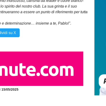
ento indiscusso, carisma da leader e cuore bianco-
o spirito del nostro club. La sua grinta e il suo
tinueranno a essere un punto di riferimento per tutta
me e determinazione… insieme a te, Pablo!".
ividi su X
il 15/05/2025