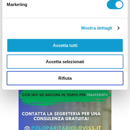
Luca Paradisi, giocatore che porta in dote un
Marketing
curriculum impreziosito da risultati straordinari.
Reduce da un percorso eccezionale
...
leggi
culmina
23/06/2026
Mostra dettagli
Vai all'edizione provinciale
Accetta tutti
Accetta selezionati
Rifiuta