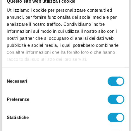
Questo sito web utilizza i cookie
Utilizziamo i cookie per personalizzare contenuti ed
GABICCE GRADARA. Gabrielli: "Voglio
annunci, per fornire funzionalità dei social media e per
rimettermi in gioco qui"
analizzare il nostro traffico. Condividiamo inoltre
Simone Gabrielli, difensore classe
informazioni sul modo in cui utilizza il nostro sito con i
2004, ha militato per due stagioni da under nel
Gabicce Gradara (2022-2023 e 2023-2024)
nostri partner che si occupano di analisi dei dati web,
proveniente dal Rimini United (Seconda
pubblicità e social media, i quali potrebbero combinarle
categoria). Perché questo ritorno?“Il campionato
...
leggi
marchigiano di Promozione mi ha
con altre informazioni che ha fornito loro o che hanno
26/06/2026
raccolto dal suo utilizzo dei loro servizi.
URBANIA. Torna anche Luca Fraternali
Selezione
L'Urbania continua a puntare sui grandi ritorni e
Necessari
ufficializza il secondo colpo per il reparto
del
offensivo. Dopo le recenti esperienze tra
consenso
...
leggi
Promozione e Prima Categoria,
24/06/2026
Preferenze
FERMIGNANESE. Un profilo vincente a
centrocampo: Luca Paradisi
Statistiche
La Fermignanese mette a segno un innesto di
grande spessore assicurandosi le prestazioni di