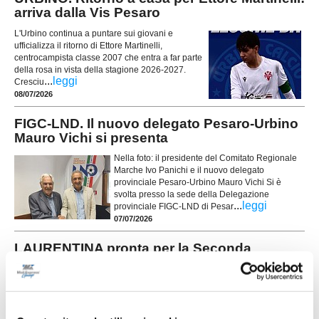
arriva dalla Vis Pesaro
L'Urbino continua a puntare sui giovani e
ufficializza il ritorno di Ettore Martinelli,
centrocampista classe 2007 che entra a far parte
della rosa in vista della stagione 2026-2027.
...
leggi
Cresciu
08/07/2026
FIGC-LND. Il nuovo delegato Pesaro-Urbino
Mauro Vichi si presenta
Nella foto: il presidente del Comitato Regionale
Marche Ivo Panichi e il nuovo delegato
provinciale Pesaro-Urbino Mauro Vichi Si è
svolta presso la sede della Delegazione
...
leggi
provinciale FIGC-LND di Pesar
07/07/2026
LAURENTINA pronta per la Seconda
Categoria: conferme e arrivi
Nella foto: il DG Marconi e il DS Rama La Laurentina riparte dalle solide
basi della squadra che ha conquistato il double nella passata stagione
...
leggi
07/07/2026