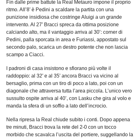
Fin dalle prime battute la Real Metauro impone il proprio
ritmo. All’8’ è Pedini a scaldare la partita con una
punizione insidiosa che costringe Aluigi a un grande
intervento. Al 27’ Bracci spreca da ottima posizione
calciando alto, ma il vantaggio arriva al 30’: corner di
Pedini, palla sporcata in area e Furiassi, appostato sul
secondo palo, scarica un destro potente che non lascia
scampo a Ciacci.
I padroni di casa insistono e sfiorano più volte il
raddoppio: al 32’ e al 35’ ancora Bracci va vicino al
bersaglio, prima con un tiro di poco a lato, poi con un
diagonale che attraversa tutta l’area piccola. L’unico vero
sussulto ospite arriva al 40’, con Lasku che gira al volo e
manda la sfera di un soffio a lato dell’incrocio.
Nella ripresa la Real chiude subito i conti. Dopo appena
tre minuti, Bracci trova la rete del 2-0 con un tocco
morbido che scavalca l’uscita del portiere, suggellando la