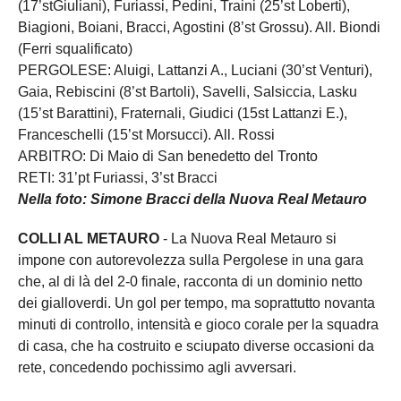
(17’stGiuliani), Furiassi, Pedini, Traini (25’st Loberti),
Biagioni, Boiani, Bracci, Agostini (8’st Grossu). All. Biondi
(Ferri squalificato)
PERGOLESE: Aluigi, Lattanzi A., Luciani (30’st Venturi),
Gaia, Rebiscini (8’st Bartoli), Savelli, Salsiccia, Lasku
(15’st Barattini), Fraternali, Giudici (15st Lattanzi E.),
Franceschelli (15’st Morsucci). All. Rossi
ARBITRO: Di Maio di San benedetto del Tronto
RETI: 31’pt Furiassi, 3’st Bracci
Nella foto: Simone Bracci della Nuova Real Metauro
COLLI AL METAURO
- La Nuova Real Metauro si
impone con autorevolezza sulla Pergolese in una gara
che, al di là del 2-0 finale, racconta di un dominio netto
dei gialloverdi. Un gol per tempo, ma soprattutto novanta
minuti di controllo, intensità e gioco corale per la squadra
di casa, che ha costruito e sciupato diverse occasioni da
rete, concedendo pochissimo agli avversari.