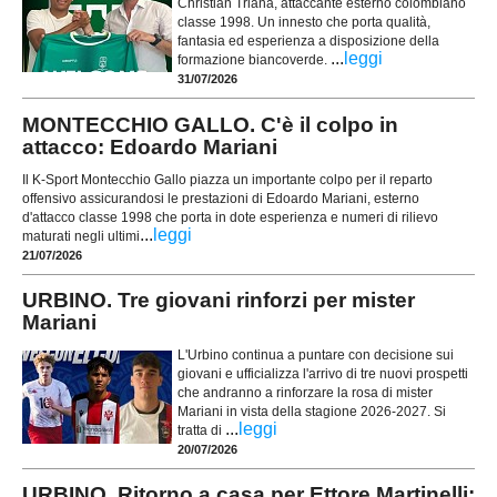
Christian Triana, attaccante esterno colombiano
classe 1998. Un innesto che porta qualità,
fantasia ed esperienza a disposizione della
...
leggi
formazione biancoverde.
31/07/2026
MONTECCHIO GALLO. C'è il colpo in
attacco: Edoardo Mariani
Il K-Sport Montecchio Gallo piazza un importante colpo per il reparto
offensivo assicurandosi le prestazioni di Edoardo Mariani, esterno
d'attacco classe 1998 che porta in dote esperienza e numeri di rilievo
...
leggi
maturati negli ultimi
21/07/2026
URBINO. Tre giovani rinforzi per mister
Mariani
L'Urbino continua a puntare con decisione sui
giovani e ufficializza l'arrivo di tre nuovi prospetti
che andranno a rinforzare la rosa di mister
Mariani in vista della stagione 2026-2027. Si
...
leggi
tratta di
20/07/2026
URBINO. Ritorno a casa per Ettore Martinelli: