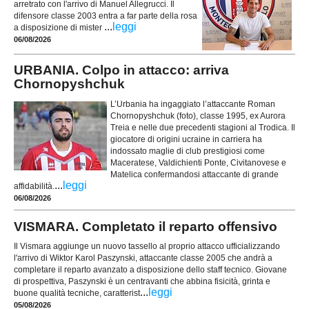
arretrato con l'arrivo di Manuel Allegrucci. Il
difensore classe 2003 entra a far parte della rosa
...
leggi
a disposizione di mister
06/08/2026
URBANIA. Colpo in attacco: arriva
Chornopyshchuk
L’Urbania ha ingaggiato l’attaccante Roman
Chornopyshchuk (foto), classe 1995, ex Aurora
Treia e nelle due precedenti stagioni al Trodica. Il
giocatore di origini ucraine in carriera ha
indossato maglie di club prestigiosi come
Maceratese, Valdichienti Ponte, Civitanovese e
Matelica confermandosi attaccante di grande
...
leggi
affidabilità.
06/08/2026
VISMARA. Completato il reparto offensivo
Il Vismara aggiunge un nuovo tassello al proprio attacco ufficializzando
l'arrivo di Wiktor Karol Paszynski, attaccante classe 2005 che andrà a
completare il reparto avanzato a disposizione dello staff tecnico. Giovane
di prospettiva, Paszynski è un centravanti che abbina fisicità, grinta e
...
leggi
buone qualità tecniche, caratterist
05/08/2026