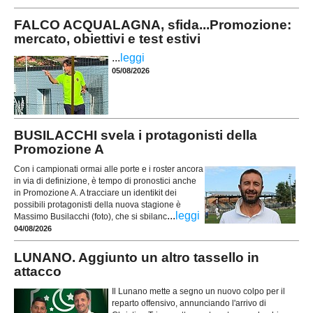
FALCO ACQUALAGNA, sfida...Promozione:
mercato, obiettivi e test estivi
...
leggi
05/08/2026
BUSILACCHI svela i protagonisti della
Promozione A
Con i campionati ormai alle porte e i roster ancora
in via di definizione, è tempo di pronostici anche
in Promozione A. A tracciare un identikit dei
possibili protagonisti della nuova stagione è
...
leggi
Massimo Busilacchi (foto), che si sbilanc
04/08/2026
LUNANO. Aggiunto un altro tassello in
attacco
Il Lunano mette a segno un nuovo colpo per il
reparto offensivo, annunciando l'arrivo di