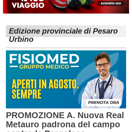
MACERATA
ECCELLENZA
REGIONALI
PESARO URBINO
PROMOZIONE
DIRETTA
Edizione provinciale di Pesaro
Carica la tua Rosa
1^ CATEGORIA
Urbino
2^ CATEGORIA
3^ CATEGORIA
GIOVANILI
PROMOZIONE A. Nuova Real
Metauro padrona del campo