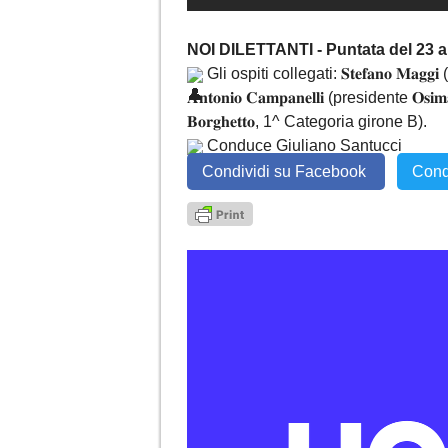
NOI DILETTANTI - Puntata del 23 a
Gli ospiti collegati: 𝐒𝐭𝐞𝐟𝐚𝐧𝐨 𝐌𝐚𝐠𝐠𝐢
𝐀𝐧𝐭𝐨𝐧𝐢𝐨 𝐂𝐚𝐦𝐩𝐚𝐧𝐞𝐥𝐥𝐢 (presidente 𝐎𝐬𝐢
𝐁𝐨𝐫𝐠𝐡𝐞𝐭𝐭𝐨, 1^ Categoria girone B).
Conduce Giuliano Santucci
Condividi su Facebook
Cond