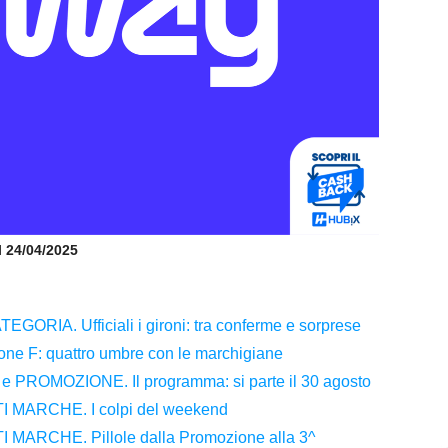
il 24/04/2025
RIA. Ufficiali i gironi: tra conferme e sorprese
irone F: quattro umbre con le marchigiane
ROMOZIONE. Il programma: si parte il 30 agosto
MARCHE. I colpi del weekend
ARCHE. Pillole dalla Promozione alla 3^