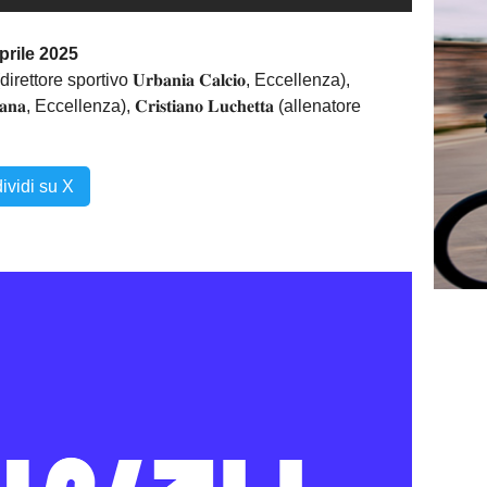
prile 2025
 (direttore sportivo 𝐔𝐫𝐛𝐚𝐧𝐢𝐚 𝐂𝐚𝐥𝐜𝐢𝐨, Eccellenza),
𝐦𝐚𝐧𝐚, Eccellenza), 𝐂𝐫𝐢𝐬𝐭𝐢𝐚𝐧𝐨 𝐋𝐮𝐜𝐡𝐞𝐭𝐭𝐚 (allenatore
ividi su X