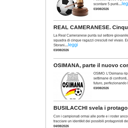
...
leg
scontare 5 punti
03/08/2026
REAL CAMERANESE. Cinque t
La Real Cameranese punta sul settore giovanile 
squadra di cinque ragazzi cresciuti nel vivaio. En
...
leggi
Storani
03/08/2026
OSIMANA, parte il nuovo cors
OSIMO. L'Osimana ripa
settimane di confronti, 
futuro, perfezionando 
03/08/2026
BUSILACCHI svela i protagon
Con i campionati ormai alle porte e i roster anco
tracciare un identikit dei possibili protagonisti 
04/08/2026