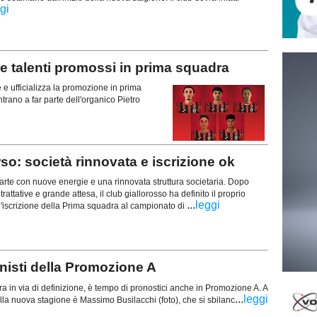
gi
alenti promossi in prima squadra
e ufficializza la promozione in prima
trano a far parte dell'organico Pietro
o: società rinnovata e iscrizione ok
rte con nuove energie e una rinnovata struttura societaria. Dopo
trattative e grande attesa, il club giallorosso ha definito il proprio
...
leggi
l'iscrizione della Prima squadra al campionato di
isti della Promozione A
ra in via di definizione, è tempo di pronostici anche in Promozione A. A
...
leggi
della nuova stagione è Massimo Busilacchi (foto), che si sbilanc