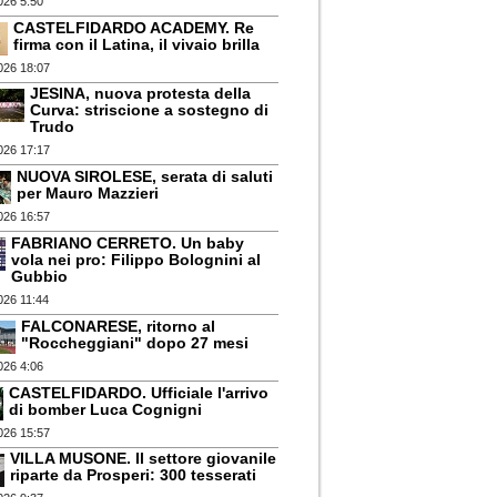
026 5:50
CASTELFIDARDO ACADEMY. Re
firma con il Latina, il vivaio brilla
026 18:07
JESINA, nuova protesta della
Curva: striscione a sostegno di
Trudo
026 17:17
NUOVA SIROLESE, serata di saluti
per Mauro Mazzieri
026 16:57
FABRIANO CERRETO. Un baby
vola nei pro: Filippo Bolognini al
Gubbio
026 11:44
FALCONARESE, ritorno al
"Roccheggiani" dopo 27 mesi
026 4:06
CASTELFIDARDO. Ufficiale l'arrivo
di bomber Luca Cognigni
026 15:57
VILLA MUSONE. Il settore giovanile
riparte da Prosperi: 300 tesserati