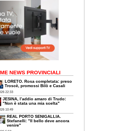
IME NEWS PROVINCIALI
LORETO. Rosa completata: preso
Troscè, promossi Bilò e Casali
026 22:33
JESINA, l’addio amaro di Trudo:
"Non è stata una mia scelta"
026 10:49
REAL PORTO SENIGALLIA.
Stefanelli: "Il bello deve ancora
venire"