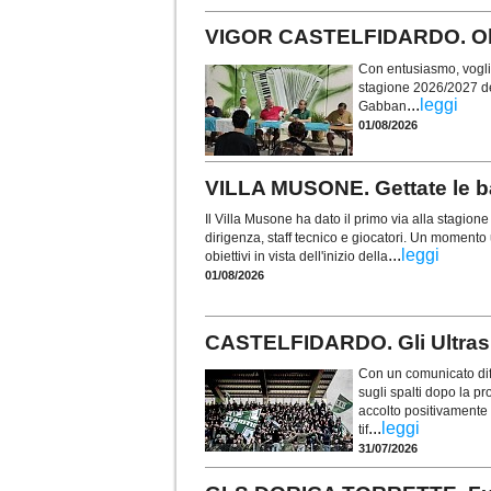
VIGOR CASTELFIDARDO. Obie
Con entusiasmo, voglia 
stagione 2026/2027 de
...
leggi
Gabban
01/08/2026
VILLA MUSONE. Gettate le ba
Il Villa Musone ha dato il primo via alla stagio
dirigenza, staff tecnico e giocatori. Un momento u
...
leggi
obiettivi in vista dell'inizio della
01/08/2026
CASTELFIDARDO. Gli Ultras t
Con un comunicato diff
sugli spalti dopo la p
accolto positivamente i
...
leggi
tif
31/07/2026