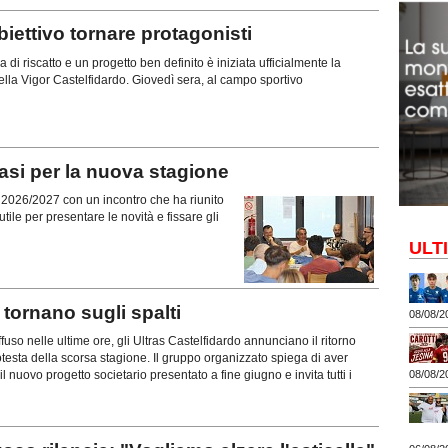
ttivo tornare protagonisti
di riscatto e un progetto ben definito è iniziata ufficialmente la
lla Vigor Castelfidardo. Giovedì sera, al campo sportivo
si per la nuova stagione
ne 2026/2027 con un incontro che ha riunito
tile per presentare le novità e fissare gli
ULT
ornano sugli spalti
08/08/2
uso nelle ultime ore, gli Ultras Castelfidardo annunciano il ritorno
rotesta della scorsa stagione. Il gruppo organizzato spiega di aver
08/08/2
l nuovo progetto societario presentato a fine giugno e invita tutti i