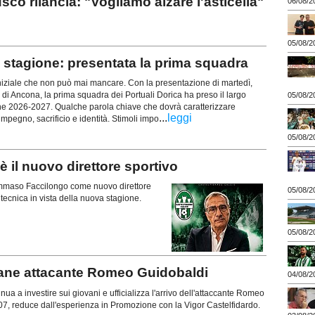
rilancia: "Vogliamo alzare l'asticella"
06/08/2
05/08/2
stagione: presentata la prima squadra
iziale che non può mai mancare. Con la presentazione di martedì,
 di Ancona, la prima squadra dei Portuali Dorica ha preso il largo
05/08/2
ne 2026-2027. Qualche parola chiave che dovrà caratterizzare
...
leggi
mpegno, sacrificio e identità. Stimoli impo
05/08/2
il nuovo direttore sportivo
 Tommaso Faccilongo come nuovo direttore
05/08/2
a tecnica in vista della nuova stagione.
05/08/2
vane attacante Romeo Guidobaldi
04/08/2
ua a investire sui giovani e ufficializza l'arrivo dell'attaccante Romeo
07, reduce dall'esperienza in Promozione con la Vigor Castelfidardo.