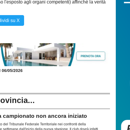
so l'esposto agli organi competenti) affinché la verità
ividi su X
il 06/05/2026
rovincia...
campionato non ancora iniziato
del Tribunale Federale Territoriale nei confronti della
ettimane dall'inizio della nuova stagione. Il club dovrà infatti