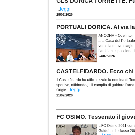
GLS DORICA TORRETTE. Fusco 
...
leggi
28/07/2026
PORTUALI DORICA. Al via la 
ANCONA – Quel rito in
alla Casa del Portuale
verso la nuova stagio
l’ambiente: passione, i
24/07/2026
CASTELFIDARDO. Ecco chi è 
Il Castelfidardo ha ufficializzato la nomina di
sportivo, affidandogli il compito di guidare l'are
...
leggi
Origin
21/07/2026
FC OSIMO. Tesserato il gio
L'FC Osimo 2011 contin
Guidobaldi, classe 20