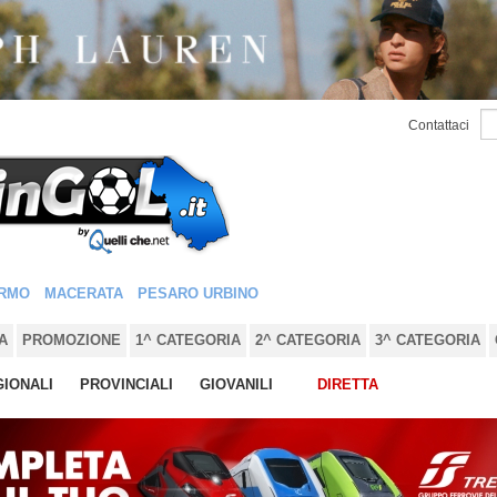
Contattaci
RMO
MACERATA
PESARO URBINO
A
PROMOZIONE
1^ CATEGORIA
2^ CATEGORIA
3^ CATEGORIA
IONALI
PROVINCIALI
GIOVANILI
DIRETTA