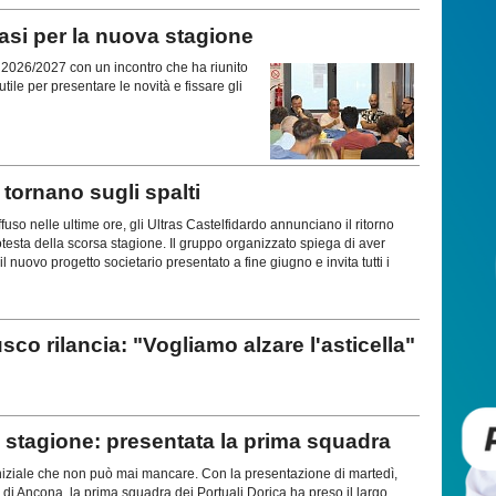
si per la nuova stagione
ne 2026/2027 con un incontro che ha riunito
tile per presentare le novità e fissare gli
ornano sugli spalti
uso nelle ultime ore, gli Ultras Castelfidardo annunciano il ritorno
rotesta della scorsa stagione. Il gruppo organizzato spiega di aver
l nuovo progetto societario presentato a fine giugno e invita tutti i
rilancia: "Vogliamo alzare l'asticella"
stagione: presentata la prima squadra
iziale che non può mai mancare. Con la presentazione di martedì,
 di Ancona, la prima squadra dei Portuali Dorica ha preso il largo