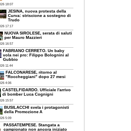
026 18:07
JESINA, nuova protesta della
Curva: striscione a sostegno di
Trudo
026 17:17
NUOVA SIROLESE, serata di saluti
per Mauro Mazzieri
026 16:57
FABRIANO CERRETO. Un baby
vola nei pro: Filippo Bolognini al
Gubbio
026 11:44
FALCONARESE, ritorno al
"Roccheggiani" dopo 27 mesi
026 4:06
CASTELFIDARDO. Ufficiale l'arrivo
di bomber Luca Cognigni
026 15:57
BUSILACCHI svela i protagonisti
della Promozione A
026 5:09
PASSATEMPESE. Stangata a
campionato non ancora iniziato