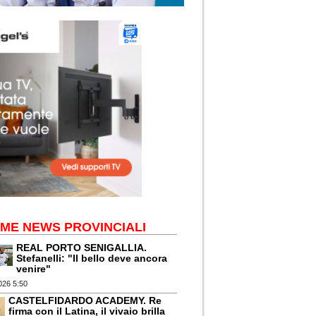
IME NEWS PROVINCIALI
REAL PORTO SENIGALLIA.
Stefanelli: "Il bello deve ancora
venire"
026 5:50
CASTELFIDARDO ACADEMY. Re
firma con il Latina, il vivaio brilla