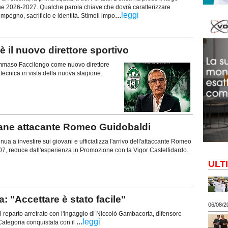
ne 2026-2027. Qualche parola chiave che dovrà caratterizzare
...
leggi
mpegno, sacrificio e identità. Stimoli impo
il nuovo direttore sportivo
 Tommaso Faccilongo come nuovo direttore
a tecnica in vista della nuova stagione.
vane attacante Romeo Guidobaldi
ua a investire sui giovani e ufficializza l'arrivo dell'attaccante Romeo
07, reduce dall'esperienza in Promozione con la Vigor Castelfidardo.
ULT
"Accettare è stato facile"
06/08/2
 reparto arretrato con l'ingaggio di Niccolò Gambacorta, difensore
...
leggi
ategoria conquistata con il