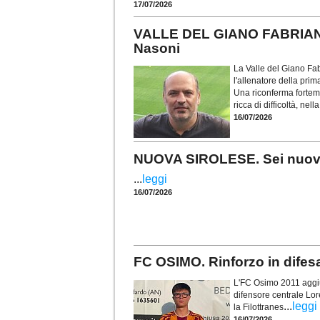
17/07/2026
VALLE DEL GIANO FABRIANO.
Nasoni
La Valle del Giano Fab
l'allenatore della pr
Una riconferma forteme
ricca di difficoltà, nel
16/07/2026
NUOVA SIROLESE. Sei nuovi in
...
leggi
16/07/2026
FC OSIMO. Rinforzo in difes
L'FC Osimo 2011 aggiun
difensore centrale Lor
...
leggi
la Filottranes
16/07/2026