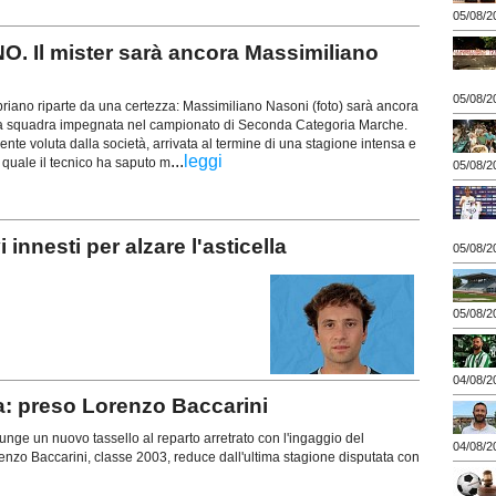
05/08/2
 Il mister sarà ancora Massimiliano
05/08/2
riano riparte da una certezza: Massimiliano Nasoni (foto) sarà ancora
ima squadra impegnata nel campionato di Seconda Categoria Marche.
nte voluta dalla società, arrivata al termine di una stagione intensa e
...
leggi
la quale il tecnico ha saputo m
05/08/2
nesti per alzare l'asticella
05/08/2
05/08/2
04/08/2
a: preso Lorenzo Baccarini
ge un nuovo tassello al reparto arretrato con l'ingaggio del
04/08/2
enzo Baccarini, classe 2003, reduce dall'ultima stagione disputata con