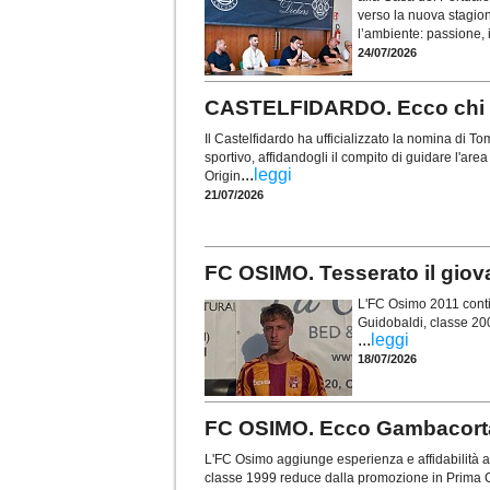
verso la nuova stagio
l’ambiente: passione, i
24/07/2026
CASTELFIDARDO. Ecco chi è 
Il Castelfidardo ha ufficializzato la nomina di
sportivo, affidandogli il compito di guidare l'are
...
leggi
Origin
21/07/2026
FC OSIMO. Tesserato il gio
L'FC Osimo 2011 contin
Guidobaldi, classe 20
...
leggi
18/07/2026
FC OSIMO. Ecco Gambacorta: 
L'FC Osimo aggiunge esperienza e affidabilità al
classe 1999 reduce dalla promozione in Prima C