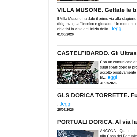
VILLA MUSONE. Gettate le ba
Il Villa Musone ha dato il primo via alla stagio
dirigenza, staff tecnico e giocatori. Un momento u
...
leggi
obiettivi in vista dell'inizio della
01/08/2026
CASTELFIDARDO. Gli Ultras t
Con un comunicato diff
sugli spalti dopo la p
accolto positivamente i
...
leggi
tif
31/07/2026
GLS DORICA TORRETTE. Fusco 
...
leggi
28/07/2026
PORTUALI DORICA. Al via la 
ANCONA – Quel rito in
alla Casa del Portuale