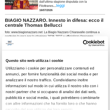
dall'ultima stagione disputata con la
...
leggi
Filottranes
16/07/2026
BIAGIO NAZZARO. Innesto in difesa: ecco il
centrale Thomas Bellucci
foto: www.biagionazzaro.net La Biagio Nazzaro Chiaravalle continua a
costruire la rosa per la stagione 2026-2027 e ufficializza l'ingaggio
...
leggi
15/07/2026
SAMPAOLESE cala il poker: esperienza e
giovani per la nuova stagione
Questo sito web utilizza i cookie
La Sampaolese cala un poker di acquisti in vista
Utilizziamo i cookie per personalizzare contenuti ed
della prossima stagione, rinforzando tutti i reparti
annunci, per fornire funzionalità dei social media e per
con un mix di giovani di prospettiva ed elementi
di esperienza. In attacco arriva Giuseppe Di
analizzare il nostro traffico. Condividiamo inoltre
...
leggi
Cat
informazioni sul modo in cui utilizza il nostro sito con i
15/07/2026
nostri partner che si occupano di analisi dei dati web,
pubblicità e social media, i quali potrebbero combinarle
LEONESSA MONTORO. Tanti volti nuovi per
con altre informazioni che ha fornito loro o che hanno
mister Santinelli
raccolto dal suo utilizzo dei loro servizi.