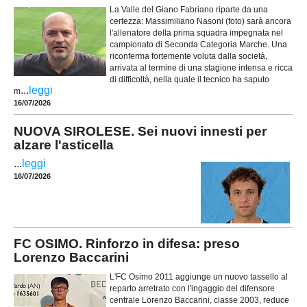
La Valle del Giano Fabriano riparte da una
certezza: Massimiliano Nasoni (foto) sarà ancora
l'allenatore della prima squadra impegnata nel
campionato di Seconda Categoria Marche. Una
riconferma fortemente voluta dalla società,
arrivata al termine di una stagione intensa e ricca
di difficoltà, nella quale il tecnico ha saputo
...
leggi
m
16/07/2026
NUOVA SIROLESE. Sei nuovi innesti per
alzare l'asticella
...
leggi
16/07/2026
FC OSIMO. Rinforzo in difesa: preso
Lorenzo Baccarini
L'FC Osimo 2011 aggiunge un nuovo tassello al
reparto arretrato con l'ingaggio del difensore
centrale Lorenzo Baccarini, classe 2003, reduce