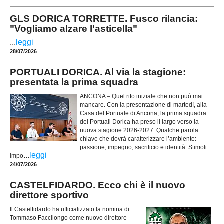
GLS DORICA TORRETTE. Fusco rilancia:
"Vogliamo alzare l'asticella"
...
leggi
28/07/2026
PORTUALI DORICA. Al via la stagione:
presentata la prima squadra
ANCONA – Quel rito iniziale che non può mai
mancare. Con la presentazione di martedì, alla
Casa del Portuale di Ancona, la prima squadra
dei Portuali Dorica ha preso il largo verso la
nuova stagione 2026-2027. Qualche parola
chiave che dovrà caratterizzare l’ambiente:
passione, impegno, sacrificio e identità. Stimoli
...
leggi
impo
24/07/2026
CASTELFIDARDO. Ecco chi è il nuovo
direttore sportivo
Il Castelfidardo ha ufficializzato la nomina di
Tommaso Faccilongo come nuovo direttore