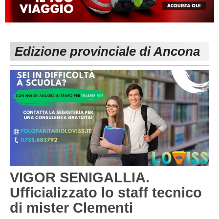
MACERATA
ECCELLENZA
REGIONALI
PESARO URBINO
PROMOZIONE
DIRETTA
Edizione provinciale di Ancona
Carica la tua Rosa
1^ CATEGORIA
2^ CATEGORIA
3^ CATEGORIA
GIOVANILI
VIGOR SENIGALLIA.
Ufficializzato lo staff tecnico
di mister Clementi