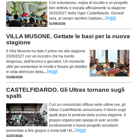
Con entusiasmo, voglia di riscatto e un progetto
ben definito è iniziata ufficialmente la stagione
2026/2027 della Vigor Castelfidardo. Giovedì
...
leggi
sera, al campo sportivo Gabban
01/08/2026
VILLA MUSONE. Gettate le basi per la nuova
stagione
Il Villa Musone ha dato il primo via alla stagione
2026/2027 con un incontro che ha riunito
dirigenza, staff tecnico e giocatori. Un momento
utile per presentare le novità e fissare gli obiettivi
...
leggi
in vista dell'inizio della
01/08/2026
CASTELFIDARDO. Gli Ultras tornano sugli
spalti
Con un comunicato diffuso nelle ultime ore, gli
Ultras Castelfidardo annunciano il ritorno sugli
spalti dopo la protesta della scorsa stagione. Il
gruppo organizzato spiega di aver accolto
positivamente il nuovo progetto societario
...
leggi
presentato a fine giugno e invita tutti i tif
31/07/2026