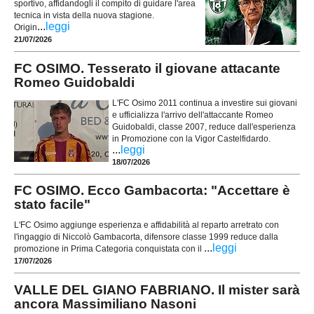
sportivo, affidandogli il compito di guidare l'area
tecnica in vista della nuova stagione.
...
leggi
Origin
21/07/2026
FC OSIMO. Tesserato il giovane attacante
Romeo Guidobaldi
L'FC Osimo 2011 continua a investire sui giovani
e ufficializza l'arrivo dell'attaccante Romeo
Guidobaldi, classe 2007, reduce dall'esperienza
in Promozione con la Vigor Castelfidardo.
...
leggi
18/07/2026
FC OSIMO. Ecco Gambacorta: "Accettare è
stato facile"
L'FC Osimo aggiunge esperienza e affidabilità al reparto arretrato con
l'ingaggio di Niccolò Gambacorta, difensore classe 1999 reduce dalla
...
leggi
promozione in Prima Categoria conquistata con il
17/07/2026
VALLE DEL GIANO FABRIANO. Il mister sarà
ancora Massimiliano Nasoni