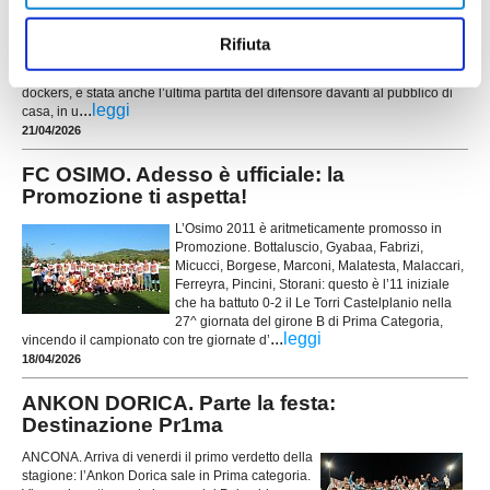
omaggio dei Portuali Dorica
I Portuali Calcio Dorica hanno reso omaggio ad Andrea Savini, capitano
Rifiuta
pronto a salutare il calcio giocato al termine della stagione. La vittoria
contro la Biagio Nazzaro, che ha sancito la salvezza in Promozione dei
dockers, è stata anche l’ultima partita del difensore davanti al pubblico di
...
leggi
casa, in u
21/04/2026
FC OSIMO. Adesso è ufficiale: la
Promozione ti aspetta!
L’Osimo 2011 è aritmeticamente promosso in
Promozione. Bottaluscio, Gyabaa, Fabrizi,
Micucci, Borgese, Marconi, Malatesta, Malaccari,
Ferreyra, Pincini, Storani: questo è l’11 iniziale
che ha battuto 0-2 il Le Torri Castelplanio nella
27^ giornata del girone B di Prima Categoria,
...
leggi
vincendo il campionato con tre giornate d’
18/04/2026
ANKON DORICA. Parte la festa:
Destinazione Pr1ma
ANCONA. Arriva di venerdi il primo verdetto della
stagione: l’Ankon Dorica sale in Prima categoria.