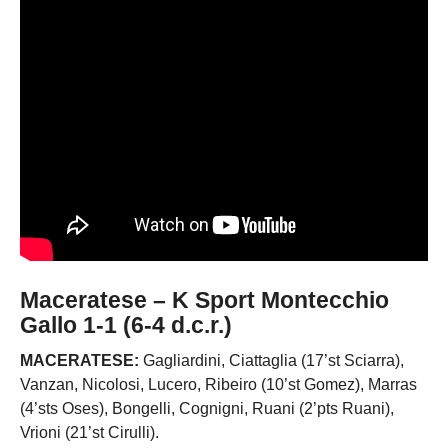
Maceratese – K Sport Montecchio
Gallo 1-1 (6-4 d.c.r.)
MACERATESE:
Gagliardini, Ciattaglia (17’st Sciarra),
Vanzan, Nicolosi, Lucero, Ribeiro (10’st Gomez), Marras
(4’sts Oses), Bongelli, Cognigni, Ruani (2’pts Ruani),
Vrioni (21’st Cirulli).