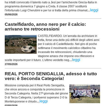
ha infatti convocato il talento nato a Jesi per l'amichevole Grecia-Italia in
programma domenica 7 giugno a Creta. Il classe 2007 sostituirà
...
leggi
l'infortunato Luigi Cherubini e per lui si tratta della prima chiamat
05/06/2026
Castelfidardo, anno nero per il calcio:
arrivano tre retrocessioni
CASTELFIDARDO. Un’annata da archiviare in
fretta, forse una delle più difficili degli ultimi anni
per il calcio di Castelfidardo. Nel giro di poche
settimane il movimento calcistico cittadino ha
incassato tre retrocessioni, chiudendo una
stagione amara che impone ora riflessioni e
...
leggi
scelte importanti per il futuro. L’ultimo verdetto neg
27/05/2026
REAL PORTO SENIGALLIA, adesso è tutto
vero: è Seconda Categoria!
Missione compiuta per il Real Porto Senigallia,
che vince ancora e conquista la promozione in
Seconda Categoria. Nella 27ª giornata del girone
D di Terza Categoria, i portuensi superano 2-0 la
...
leggi
Monteluponese e chiudo
02/05/2026