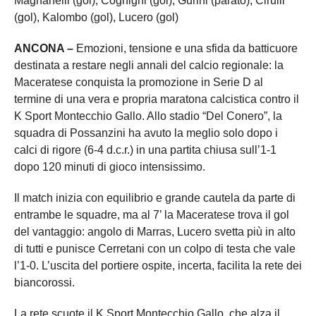
Magnanelli (gol), Cognigni (gol), Gurini (parato), Cirulli
(gol), Kalombo (gol), Lucero (gol)
ANCONA –
Emozioni, tensione e una sfida da batticuore
destinata a restare negli annali del calcio regionale: la
Maceratese conquista la promozione in Serie D al
termine di una vera e propria maratona calcistica contro il
K Sport Montecchio Gallo. Allo stadio “Del Conero”, la
squadra di Possanzini ha avuto la meglio solo dopo i
calci di rigore (6-4 d.c.r.) in una partita chiusa sull’1-1
dopo 120 minuti di gioco intensissimo.
Il match inizia con equilibrio e grande cautela da parte di
entrambe le squadre, ma al 7’ la Maceratese trova il gol
del vantaggio: angolo di Marras, Lucero svetta più in alto
di tutti e punisce Cerretani con un colpo di testa che vale
l’1-0. L’uscita del portiere ospite, incerta, facilita la rete dei
biancorossi.
La rete scuote il K Sport Montecchio Gallo, che alza il