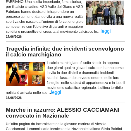
FABRIANO. Una scelta importante, forse storica,
per il calcio cittadino. ASD Valle del Giano e ASD
Fabriano hanno deciso di intraprendere un
percorso comune, dando vita a una nuova realtà
sportiva che nasce dall'unione di forze, energie e
competenze con l'obiettivo di garantire maggiore
...
leggi
solidità e prospettive di crescita al movimento calcistico lo
17/06/2026
Tragedia infinita: due incidenti sconvolgono
il calcio marchigiano
Il calcio marchigiano è sotto shock. In appena
due giorni quattro giovani calciatori hanno perso
la vita in due distinti e drammatici incidenti
stradali, lasciando un vuoto enorme nelle loro
famiglie, nelle società di appartenenza e in tutto il
movimento calcistico regionale. L'ultima terribile
...
leggi
notizia è arrivata nelle sco
16/06/2026
Marche in azzurro: ALESSIO CACCIAMANI
convocato in Nazionale
Un'altra pagina da incorniciare nella giovane carriera di Alessio
Cacciamani. Il commissario tecnico della Nazionale italiana Silvio Baldini