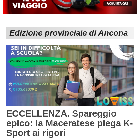
MACERATA
ECCELLENZA
REGIONALI
PESARO URBINO
PROMOZIONE
DIRETTA
Edizione provinciale di Ancona
Carica la tua Rosa
1^ CATEGORIA
2^ CATEGORIA
3^ CATEGORIA
GIOVANILI
ECCELLENZA. Spareggio
epico: la Maceratese piega K-
Sport ai rigori