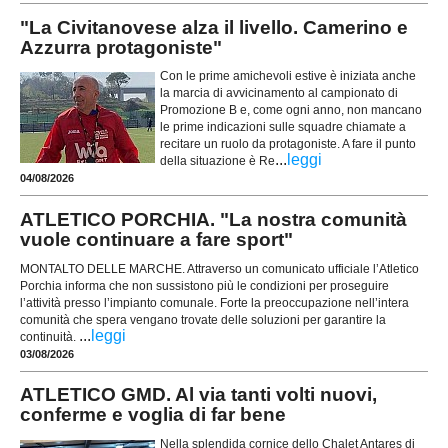
"La Civitanovese alza il livello. Camerino e
Azzurra protagoniste"
Con le prime amichevoli estive è iniziata anche
la marcia di avvicinamento al campionato di
Promozione B e, come ogni anno, non mancano
le prime indicazioni sulle squadre chiamate a
recitare un ruolo da protagoniste. A fare il punto
...
leggi
della situazione è Re
04/08/2026
ATLETICO PORCHIA. "La nostra comunità
vuole continuare a fare sport"
MONTALTO DELLE MARCHE. Attraverso un comunicato ufficiale l’Atletico
Porchia informa che non sussistono più le condizioni per proseguire
l’attività presso l’impianto comunale. Forte la preoccupazione nell’intera
comunità che spera vengano trovate delle soluzioni per garantire la
...
leggi
continuità.
03/08/2026
ATLETICO GMD. Al via tanti volti nuovi,
conferme e voglia di far bene
Nella splendida cornice dello Chalet Antares di