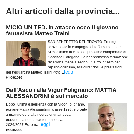
Altri articoli dalla provincia...
MICIO UNITED. In attacco ecco il giovane
fantasista Matteo Traini
SAN BENEDETTO DEL TRONTO. Prosegue
senza soste la campagna di rafforzamento del
Micio United in vista del prossimo campionato di
Seconda Categoria. La neopromossa formazione
rivierasca mette a segno un altro innesto per il
reparto offensivo, assicurandosi le prestazioni
...
leggi
del trequartista Matteo Traini (foto
04/08/2026
Dall'Ascoli alla Vigor Folignano: MATTIA
ALESSANDRINI è sul mercato
Dopo l'ultima esperienza con la Vigor Folignano, il
portiere Mattia Alessandrini, classe 1998, è pronto
a ripartire ed è alla ricerca di una nuova
opportunità per la stagione sportiva
...
leggi
2026/2027.Estrem
04/08/2026