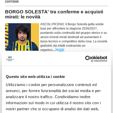
21/07/2026
BORGO SOLESTA' tra conferme e acquisti
mirati: le novità
ASCOLI PICENO. Il Borgo Solestà getta solide
basi per affrontare la stagione 2026/2027,
puntando sulla continuità del gruppo storico e su
alcuni innesti mirati destinati ad aumentare il
tasso tecnico e competitivo della rosa. La società
gialloblù sta infatti costruendo un
...
leggi
organico
17/07/2026
CASTEL DI LAMA al lavoro: primo summit
tra dirigenza e staff tecnico
Questo sito web utilizza i cookie
Primo incontro operativo in vista della nuova
stagione sportiva per il Castel di Lama. Lunedì
Utilizziamo i cookie per personalizzare contenuti ed
sera si è svolta una riunione di programmazione
...
leggi
che ha visto seduti allo stesso tavolo la
annunci, per fornire funzionalità dei social media e per
15/07/2026
analizzare il nostro traffico. Condividiamo inoltre
informazioni sul modo in cui utilizza il nostro sito con i
CROCE DI CASALE. Si accende il mercato:
nostri partner che si occupano di analisi dei dati web,
in attacco arriva Papa Ndiour