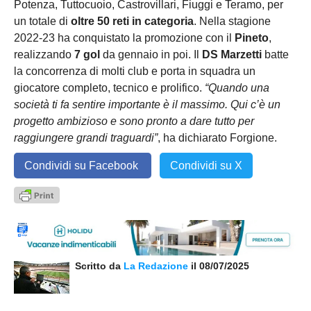
Potenza, Tuttocuoio, Castrovillari, Fiuggi e Teramo, per
un totale di
oltre 50 reti in categoria
. Nella stagione
2022-23 ha conquistato la promozione con il
Pineto
,
realizzando
7 gol
da gennaio in poi. Il
DS Marzetti
batte
la concorrenza di molti club e porta in squadra un
giocatore completo, tecnico e prolifico.
“Quando una
società ti fa sentire importante è il massimo. Qui c’è un
progetto ambizioso e sono pronto a dare tutto per
raggiungere grandi traguardi”
, ha dichiarato Forgione.
Condividi su Facebook
Condividi su X
Scritto da
La Redazione
il 08/07/2025