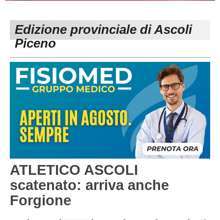
PESARO URBINO
PROMOZIONE
DIRETTA
Edizione provinciale di Ascoli
Carica la tua Rosa
1^ CATEGORIA
Piceno
2^ CATEGORIA
3^ CATEGORIA
GIOVANILI
ATLETICO ASCOLI
scatenato: arriva anche
Forgione