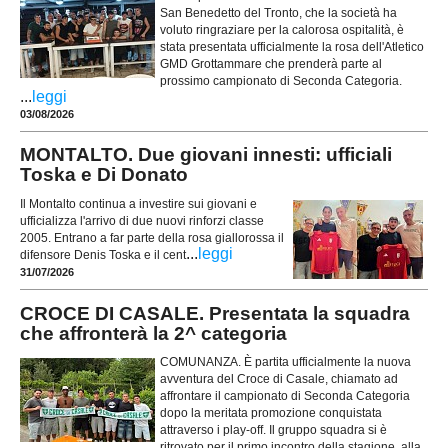
San Benedetto del Tronto, che la società ha
voluto ringraziare per la calorosa ospitalità, è
stata presentata ufficialmente la rosa dell'Atletico
GMD Grottammare che prenderà parte al
prossimo campionato di Seconda Categoria.
...
leggi
03/08/2026
MONTALTO. Due giovani innesti: ufficiali
Toska e Di Donato
Il Montalto continua a investire sui giovani e
ufficializza l'arrivo di due nuovi rinforzi classe
2005. Entrano a far parte della rosa giallorossa il
...
leggi
difensore Denis Toska e il cent
31/07/2026
CROCE DI CASALE. Presentata la squadra
che affronterà la 2^ categoria
COMUNANZA. È partita ufficialmente la nuova
avventura del Croce di Casale, chiamato ad
affrontare il campionato di Seconda Categoria
dopo la meritata promozione conquistata
attraverso i play-off. Il gruppo squadra si è
ritrovato per il primo incontro della stagione, alla