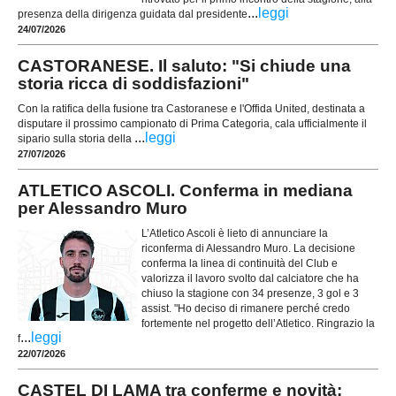
...
leggi
presenza della dirigenza guidata dal presidente
24/07/2026
CASTORANESE. Il saluto: "Si chiude una
storia ricca di soddisfazioni"
Con la ratifica della fusione tra Castoranese e l'Offida United, destinata a
disputare il prossimo campionato di Prima Categoria, cala ufficialmente il
...
leggi
sipario sulla storia della
27/07/2026
ATLETICO ASCOLI. Conferma in mediana
per Alessandro Muro
L’Atletico Ascoli è lieto di annunciare la
riconferma di Alessandro Muro. La decisione
conferma la linea di continuità del Club e
valorizza il lavoro svolto dal calciatore che ha
chiuso la stagione con 34 presenze, 3 gol e 3
assist. "Ho deciso di rimanere perché credo
fortemente nel progetto dell’Atletico. Ringrazio la
...
leggi
f
22/07/2026
CASTEL DI LAMA tra conferme e novità: