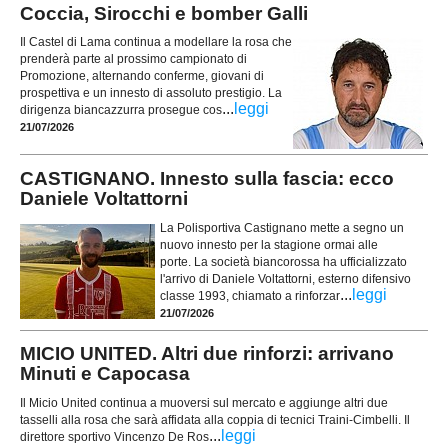
Coccia, Sirocchi e bomber Galli
Il Castel di Lama continua a modellare la rosa che
prenderà parte al prossimo campionato di
Promozione, alternando conferme, giovani di
prospettiva e un innesto di assoluto prestigio. La
...
leggi
dirigenza biancazzurra prosegue cos
21/07/2026
CASTIGNANO. Innesto sulla fascia: ecco
Daniele Voltattorni
La Polisportiva Castignano mette a segno un
nuovo innesto per la stagione ormai alle
porte. La società biancorossa ha ufficializzato
l'arrivo di Daniele Voltattorni, esterno difensivo
...
leggi
classe 1993, chiamato a rinforzar
21/07/2026
MICIO UNITED. Altri due rinforzi: arrivano
Minuti e Capocasa
Il Micio United continua a muoversi sul mercato e aggiunge altri due
tasselli alla rosa che sarà affidata alla coppia di tecnici Traini-Cimbelli. Il
...
leggi
direttore sportivo Vincenzo De Ros