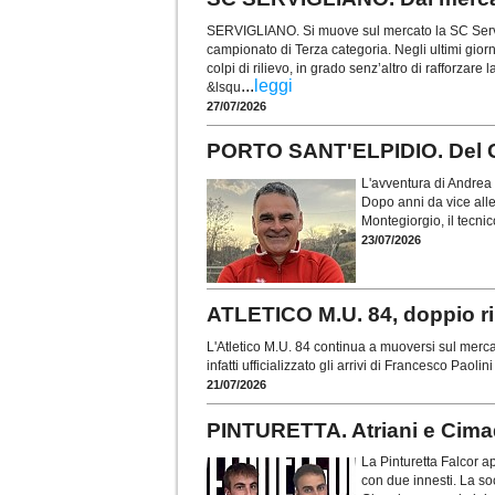
SERVIGLIANO. Si muove sul mercato la SC Servi
campionato di Terza categoria. Negli ultimi gior
colpi di rilievo, in grado senz’altro di rafforzare 
...
leggi
&lsqu
27/07/2026
PORTO SANT'ELPIDIO. Del Ga
L'avventura di Andrea 
Dopo anni da vice all
Montegiorgio, il tecni
23/07/2026
ATLETICO M.U. 84, doppio ri
L'Atletico M.U. 84 continua a muoversi sul merc
infatti ufficializzato gli arrivi di Francesco Pao
21/07/2026
PINTURETTA. Atriani e Cima
La Pinturetta Falcor a
con due innesti. La so