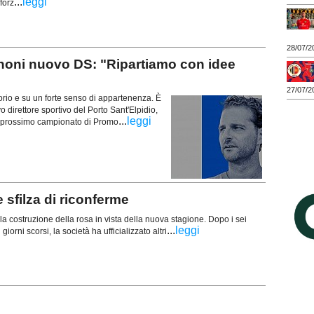
...
leggi
forz
28/07/2
ni nuovo DS: "Ripartiamo con idee
27/07/2
torio e su un forte senso di appartenenza. È
direttore sportivo del Porto Sant'Elpidio,
...
leggi
il prossimo campionato di Promo
e sfilza di riconferme
a costruzione della rosa in vista della nuova stagione. Dopo i sei
...
leggi
giorni scorsi, la società ha ufficializzato altri