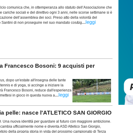
cio comunica che, in ottemperanza allo statuto dell’Associazione che
e cariche sociali e del direttivo ogni 3 anni, nelle scorse settimane si è
azione dell’assemblea dei soci. Preso atto della volontà del
...
leggi
 Santini di non proseguire nel suo mandato cos&ig
 Francesco Bosoni: 9 acquisti per
 dopo un'estate all'insegna delle tante
 tennis e di yoga, si accinge a iniziare la
sarà Francesco Bosoni, reduce dall'esperienza
...
leggi
 mettesi in gioco in questa nuova a
ia pelle: nasce l'ATLETICO SAN GIORGIO
na nuova identità per guardare al futuro con maggiore ambizione.
 cambia ufficialmente nome e diventa ASD Atletico San Giorgio,
olo della propria storia in vista del prossimo campionato di Terza