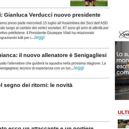
i: Gianluca Verducci nuovo presidente
anno preso parte mercoledì 15 luglio all’Assemblea dei Soci dell’ASD
ato luogo al cambio dei vertici societari. 67 sono gli anni di attività per
ortivo petritolese. Il Presidente Giuseppe Vitali ha relazionato
...
leggi
ngraziando tutti per i
a: il nuovo allenatore è Senigagliesi
iduato l'allenatore che guiderà la squadra nella prossima stagione. La
...
leggi
 Senigagliesi, tecnico di esperienza con un lun
egno dei ritorni: le novità
ULT
o ecco un attaccante e un portiere