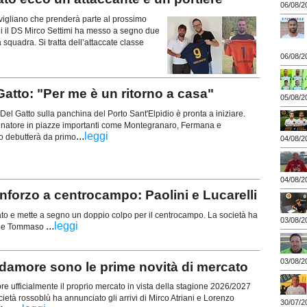
06/08/2
gliano che prenderà parte al prossimo
ni il DS Mirco Settimi ha messo a segno due
la squadra. Si tratta dell’attaccate classe
06/08/2
tto: "Per me è un ritorno a casa"
05/08/2
Del Gatto sulla panchina del Porto Sant'Elpidio è pronta a iniziare.
enatore in piazze importanti come Montegranaro, Fermana e
...
leggi
co debutterà da primo
04/08/2
04/08/2
nforzo a centrocampo: Paolini e Lucarelli
ato e mette a segno un doppio colpo per il centrocampo. La società ha
03/08/2
...
leggi
lini e Tommaso
03/08/2
damore sono le prime novità di mercato
pre ufficialmente il proprio mercato in vista della stagione 2026/2027
cietà rossoblù ha annunciato gli arrivi di Mirco Atriani e Lorenzo
30/07/2