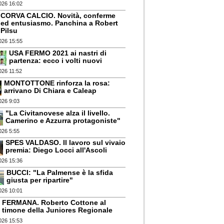
026 16:02
CORVA CALCIO. Novità, conferme
ed entusiasmo. Panchina a Robert
Pilsu
026 15:55
USA FERMO 2021 ai nastri di
partenza: ecco i volti nuovi
026 11:52
MONTOTTONE rinforza la rosa:
arrivano Di Chiara e Caleap
026 9:03
"La Civitanovese alza il livello.
Camerino e Azzurra protagoniste"
026 5:55
SPES VALDASO. Il lavoro sul vivaio
premia: Diego Locci all'Ascoli
026 15:36
BUCCI: "La Palmense è la sfida
giusta per ripartire"
026 10:01
FERMANA. Roberto Cottone al
timone della Juniores Regionale
026 15:53