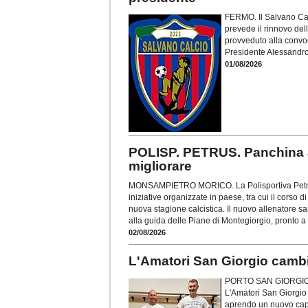
FERMO. Il Salvano Cal
prevede il rinnovo dell
provveduto alla convoc
Presidente Alessandro
01/08/2026
POLISP. PETRUS. Panchina a
migliorare
MONSAMPIETRO MORICO. La Polisportiva Petrus,
iniziative organizzate in paese, tra cui il corso di
nuova stagione calcistica. Il nuovo allenatore 
alla guida delle Piane di Montegiorgio, pronto a
02/08/2026
L'Amatori San Giorgio camb
PORTO SAN GIORGIO. U
L'Amatori San Giorgio
aprendo un nuovo capit