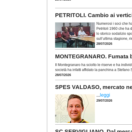
PETRITOLI. Cambio ai vertic
Numerosi i soci che h
Petritoli 1960 che ha d
lo storico sodalizio sp
sull’ultima stagione, ri
28/07/2026
MONTEGRANARO. Fumata bianc
Il Montegranaro ha sciolto le riserve e ha indiv
società ha infatti affidato la panchina a Stefano
28/07/2026
SPES VALDASO, mercato nel s
...
leggi
29/07/2026
SC SERVIGLIANO. Dal mercat