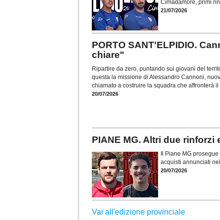
Cimadamore, primi rin
21/07/2026
PORTO SANT'ELPIDIO. Canno
chiare"
Ripartire da zero, puntando sui giovani del terri
questa la missione di Alessandro Cannoni, nuovo 
chiamato a costruire la squadra che affronterà 
20/07/2026
PIANE MG. Altri due rinforzi 
Il Piane MG prosegue l
acquisti annunciati nei 
20/07/2026
Vai all'edizione provinciale