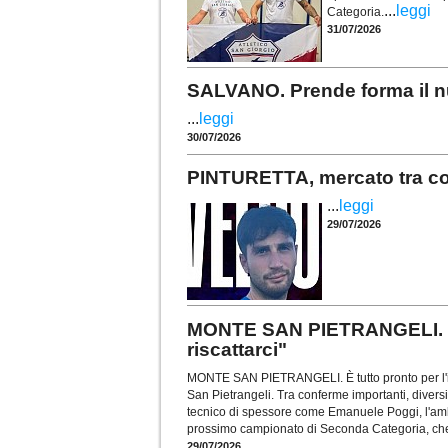
...
leggi
Categoria.
31/07/2026
SALVANO. Prende forma il nu
...
leggi
30/07/2026
PINTURETTA, mercato tra conf
...
leggi
29/07/2026
MONTE SAN PIETRANGELI. Per
riscattarci"
MONTE SAN PIETRANGELI. È tutto pronto per l'i
San Pietrangeli. Tra conferme importanti, diversi 
tecnico di spessore come Emanuele Poggi, l'am
prossimo campionato di Seconda Categoria, che
29/07/2026