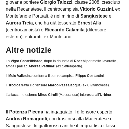
giovane portiere
Giorgio Talozzi
, classe 2008, cresciuto
nella Recanatese. Il centrocampista
Vittorio Guzzini
, ex
Montefano e Portuali, è nel mirino di
Sangiustese
e
Aurora Treia
, che ha già tesserato
Ernest Alla
(centrocampista) e
Riccardo Calamita
(difensore
esterno), entrambi ex Montefano.
Altre notizie
La
Vigor Castelfidardo
, dopo la rinuncia di
Rocchi
per motivi lavorativi,
affida i pali ad
Andrea Pettinari
(ex Settempeda).
Il
Moie Vallesina
conferma il centrocampista
Filippo Costantini
.
Il
Trodica
tratta il difensore
Marco Passalacqua
(ex Civitanovese).
L’attaccante esterno
Mirco Cirulli
(Maceratese) interessa all’
Urbino
.
Il
Potenza Picena
ha ingaggiato il difensore esperto
Andrea Romagnoli
, con trascorsi alla Maceratese e
Sangiustese. In giallorosso anche il trequartista classe