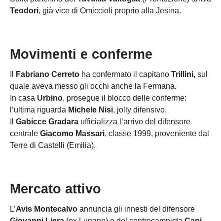
Teodori
, già vice di Omiccioli proprio alla Jesina.
Movimenti e conferme
Il
Fabriano Cerreto
ha confermato il capitano
Trillini
, sul
quale aveva messo gli occhi anche la Fermana.
In casa
Urbino
, prosegue il blocco delle conferme:
l’ultima riguarda
Michele Nisi
, jolly difensivo.
Il
Gabicce Gradara
ufficializza l’arrivo del difensore
centrale
Giacomo Massari
, classe 1999, proveniente dal
Terre di Castelli (Emilia).
Mercato attivo
L’
Avis Montecalvo
annuncia gli innesti del difensore
Giovanni Liera
(ex Lunano) e del centrocampista
Capi