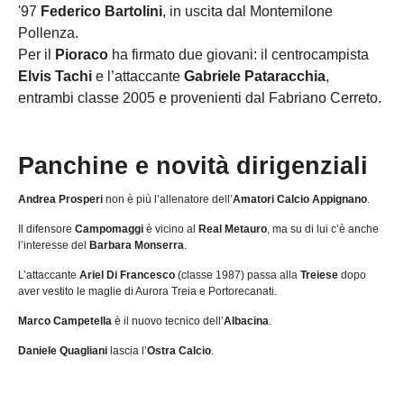
'97
Federico Bartolini
, in uscita dal Montemilone
Pollenza.
Per il
Pioraco
ha firmato due giovani: il centrocampista
Elvis Tachi
e l’attaccante
Gabriele Pataracchia
,
entrambi classe 2005 e provenienti dal Fabriano Cerreto.
Panchine e novità dirigenziali
Andrea Prosperi
non è più l’allenatore dell’
Amatori Calcio Appignano
.
Il difensore
Campomaggi
è vicino al
Real Metauro
, ma su di lui c’è anche
l’interesse del
Barbara Monserra
.
L’attaccante
Ariel Di Francesco
(classe 1987) passa alla
Treiese
dopo
aver vestito le maglie di Aurora Treia e Portorecanati.
Marco Campetella
è il nuovo tecnico dell’
Albacina
.
Daniele Quagliani
lascia l’
Ostra Calcio
.