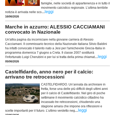
famiglie, nelle società di appartenenza e in tutto il
movimento calcistico regionale. L'ultima terribile
...
leggi
notizia è arrivata nelle sco
16/06/2026
Marche in azzurro: ALESSIO CACCIAMANI
convocato in Nazionale
Un'altra pagina da incorniciare nella giovane carriera di Alessio
Cacciamani. Il commissario tecnico della Nazionale italiana Silvio Baldini
ha infatti convocato il talento nato a Jesi per l'amichevole Grecia-Italia in
programma domenica 7 giugno a Creta. Il classe 2007 sostituirà
...
leggi
l'infortunato Luigi Cherubini e per lui si tratta della prima chiamat
05/06/2026
Castelfidardo, anno nero per il calcio:
arrivano tre retrocessioni
CASTELFIDARDO. Un’annata da archiviare in
fretta, forse una delle più difficili degli ultimi anni
per il calcio di Castelfidardo. Nel giro di poche
settimane il movimento calcistico cittadino ha
incassato tre retrocessioni, chiudendo una
stagione amara che impone ora riflessioni e
...
leggi
scelte importanti per il futuro. L’ultimo verdetto neg
27/05/2026