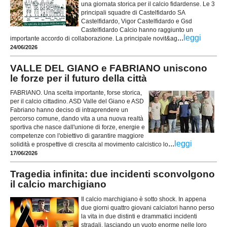
una giornata storica per il calcio fidardense. Le 3
principali squadre di Castelfidardo SA
Castelfidardo, Vigor Castelfidardo e Gsd
Castelfidardo Calcio hanno raggiunto un
...
leggi
importante accordo di collaborazione. La principale novit&ag
24/06/2026
VALLE DEL GIANO e FABRIANO uniscono
le forze per il futuro della città
FABRIANO. Una scelta importante, forse storica,
per il calcio cittadino. ASD Valle del Giano e ASD
Fabriano hanno deciso di intraprendere un
percorso comune, dando vita a una nuova realtà
sportiva che nasce dall'unione di forze, energie e
competenze con l'obiettivo di garantire maggiore
...
leggi
solidità e prospettive di crescita al movimento calcistico lo
17/06/2026
Tragedia infinita: due incidenti sconvolgono
il calcio marchigiano
Il calcio marchigiano è sotto shock. In appena
due giorni quattro giovani calciatori hanno perso
la vita in due distinti e drammatici incidenti
stradali, lasciando un vuoto enorme nelle loro