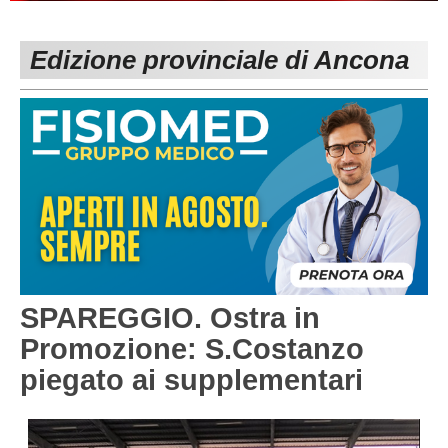
PESARO URBINO
PROMOZIONE
DIRETTA
Edizione provinciale di Ancona
Carica la tua Rosa
1^ CATEGORIA
2^ CATEGORIA
3^ CATEGORIA
GIOVANILI
SPAREGGIO. Ostra in
Promozione: S.Costanzo
piegato ai supplementari