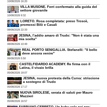
10/08/2026 16:20
VILLA MUSONE. Ferri confermato alla guida del
settore giovanile
10/08/2026 9:32
LORETO. Rosa completata: preso Troscè,
promossi Bilò e Casali
08/08/2026 22:33
JESINA, l’addio amaro di Trudo: "Non è stata una
mia scelta"
08/08/2026 10:49
REAL PORTO SENIGALLIA. Stefanelli: "Il bello
deve ancora venire"
06/08/2026 5:50
CASTELFIDARDO ACADEMY. Re firma con il
Latina, il vivaio brilla
05/08/2026 18:07
JESINA, nuova protesta della Curva: striscione
a sostegno di Trudo
05/08/2026 17:17
NUOVA SIROLESE, serata di saluti per Mauro
Mazzieri
05/08/2026 16:57
FABRIANO CERRETO. Un baby vola nei pro: