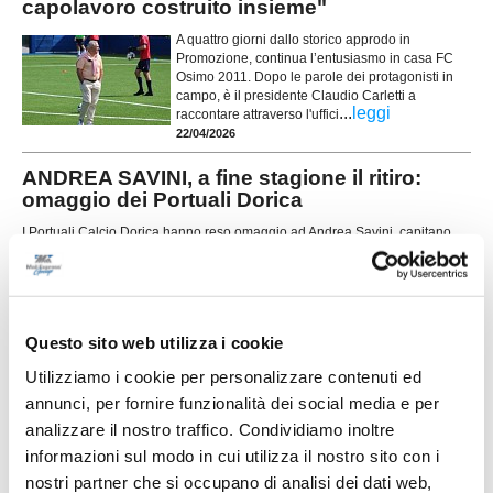
capolavoro costruito insieme"
A quattro giorni dallo storico approdo in
Promozione, continua l’entusiasmo in casa FC
Osimo 2011. Dopo le parole dei protagonisti in
campo, è il presidente Claudio Carletti a
...
leggi
raccontare attraverso l'uffici
22/04/2026
ANDREA SAVINI, a fine stagione il ritiro:
omaggio dei Portuali Dorica
I Portuali Calcio Dorica hanno reso omaggio ad Andrea Savini, capitano
pronto a salutare il calcio giocato al termine della stagione. La vittoria
contro la Biagio Nazzaro, che ha sancito la salvezza in Promozione dei
dockers, è stata anche l’ultima partita del difensore davanti al pubblico di
...
leggi
casa, in u
21/04/2026
Questo sito web utilizza i cookie
FC OSIMO. Adesso è ufficiale: la
Utilizziamo i cookie per personalizzare contenuti ed
Promozione ti aspetta!
annunci, per fornire funzionalità dei social media e per
L’Osimo 2011 è aritmeticamente promosso in
analizzare il nostro traffico. Condividiamo inoltre
Promozione. Bottaluscio, Gyabaa, Fabrizi,
informazioni sul modo in cui utilizza il nostro sito con i
Micucci, Borgese, Marconi, Malatesta, Malaccari,
nostri partner che si occupano di analisi dei dati web,
Ferreyra, Pincini, Storani: questo è l’11 iniziale