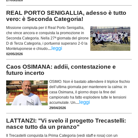
REAL PORTO SENIGALLIA, adesso è tutto
vero: è Seconda Categoria!
Missione compiuta per il Real Porto Senigallia,
che vince ancora e conquista la promozione in
Seconda Categoria. Nella 27ª giornata del girone
D di Terza Categoria, i portuensi superano 2-0 la
...
leggi
Monteluponese e chiudo
02/05/2026
Caos OSIMANA: addii, contestazione e
futuro incerto
OSIMO. Non è bastato attendere il triplice fischio
dell’ultima giornata per mantenere la calma: in
casa Osimana, il giorno dopo la fine del
campionato ha fatto esplodere tutte le tensioni
...
leggi
accumulate. Un
29/04/2026
LATTANZI: "Vi svelo il progetto Trecastelli:
nasce tutto da un pranzo"
Il Trecastelli conquista la Prima Categoria (vedi staff e rosa) con un