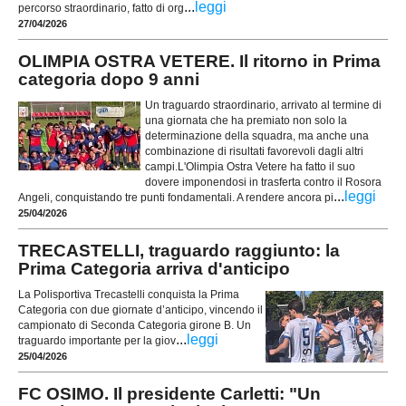
...
leggi
percorso straordinario, fatto di org
27/04/2026
OLIMPIA OSTRA VETERE. Il ritorno in Prima
categoria dopo 9 anni
Un traguardo straordinario, arrivato al termine di
una giornata che ha premiato non solo la
determinazione della squadra, ma anche una
combinazione di risultati favorevoli dagli altri
campi.L'Olimpia Ostra Vetere ha fatto il suo
dovere imponendosi in trasferta contro il Rosora
...
leggi
Angeli, conquistando tre punti fondamentali. A rendere ancora pi
25/04/2026
TRECASTELLI, traguardo raggiunto: la
Prima Categoria arriva d'anticipo
La Polisportiva Trecastelli conquista la Prima
Categoria con due giornate d’anticipo, vincendo il
campionato di Seconda Categoria girone B. Un
...
leggi
traguardo importante per la giov
25/04/2026
FC OSIMO. Il presidente Carletti: "Un