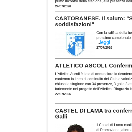
primo incontro della stagione, alla presenza del
24/07/2026
CASTORANESE. Il saluto: "Si
soddisfazioni"
Con la ratifica della f
prossimo campionato di
...
leggi
27/07/2026
ATLETICO ASCOLI. Conferma
L’Atletico Ascoli è lieto di annunciare la riconf
conferma la linea di continuità del Club e valoriz
chiuso la stagione con 34 presenze, 3 gol e 3 a
fortemente nel progetto dell’Atletico. Ringrazio la
22/07/2026
CASTEL DI LAMA tra conferm
Galli
Il Castel di Lama con
di Promozione, alterna