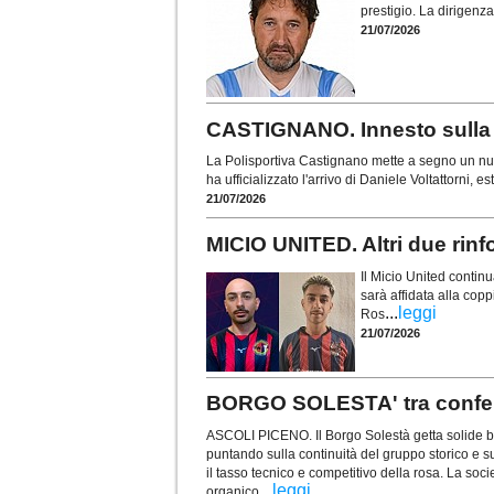
prestigio. La dirigen
21/07/2026
CASTIGNANO. Innesto sulla f
La Polisportiva Castignano mette a segno un nuo
ha ufficializzato l'arrivo di Daniele Voltattorni, 
21/07/2026
MICIO UNITED. Altri due rinf
Il Micio United contin
sarà affidata alla copp
...
leggi
Ros
21/07/2026
BORGO SOLESTA' tra conferme
ASCOLI PICENO. Il Borgo Solestà getta solide ba
puntando sulla continuità del gruppo storico e su
il tasso tecnico e competitivo della rosa. La soci
...
leggi
organico