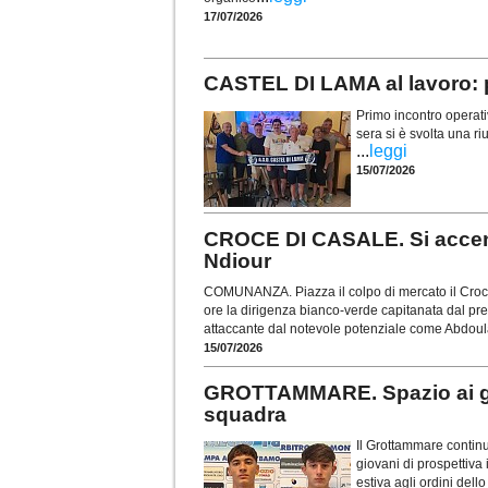
17/07/2026
CASTEL DI LAMA al lavoro: p
Primo incontro operati
sera si è svolta una r
...
leggi
15/07/2026
CROCE DI CASALE. Si accende
Ndiour
COMUNANZA. Piazza il colpo di mercato il Croce
ore la dirigenza bianco-verde capitanata dal pre
attaccante dal notevole potenziale come Abdou
15/07/2026
GROTTAMMARE. Spazio ai gio
squadra
Il Grottammare continu
giovani di prospettiva
estiva agli ordini dell