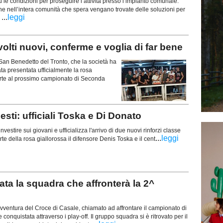
 le condizioni per proseguire l’attività presso l’impianto comunale.
e nell’intera comunità che spera vengano trovate delle soluzioni per
...
leggi
.
olti nuovi, conferme e voglia di far bene
 San Benedetto del Tronto, che la società ha
tata presentata ufficialmente la rosa
rte al prossimo campionato di Seconda
ti: ufficiali Toska e Di Donato
nvestire sui giovani e ufficializza l'arrivo di due nuovi rinforzi classe
...
leggi
te della rosa giallorossa il difensore Denis Toska e il cent
a la squadra che affronterà la 2^
ventura del Croce di Casale, chiamato ad affrontare il campionato di
quistata attraverso i play-off. Il gruppo squadra si è ritrovato per il