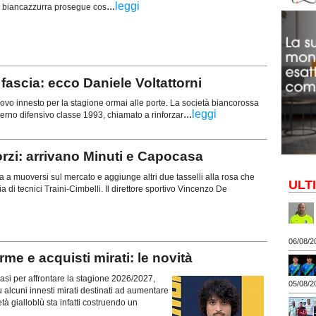
...
leggi
za biancazzurra prosegue cos
ascia: ecco Daniele Voltattorni
vo innesto per la stagione ormai alle porte. La società biancorossa
...
leggi
esterno difensivo classe 1993, chiamato a rinforzar
orzi: arrivano Minuti e Capocasa
ua a muoversi sul mercato e aggiunge altri due tasselli alla rosa che
ULT
ia di tecnici Traini-Cimbelli. Il direttore sportivo Vincenzo De
06/08/2
 e acquisti mirati: le novità
si per affrontare la stagione 2026/2027,
05/08/2
 alcuni innesti mirati destinati ad aumentare
età gialloblù sta infatti costruendo un