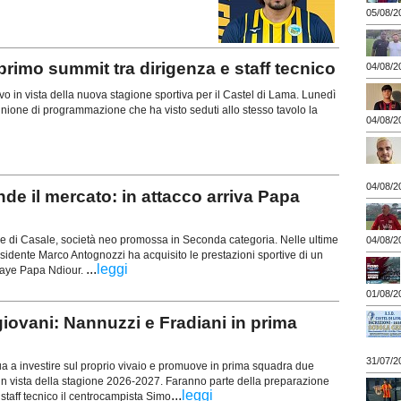
05/08/2
rimo summit tra dirigenza e staff tecnico
04/08/2
vo in vista della nuova stagione sportiva per il Castel di Lama. Lunedì
iunione di programmazione che ha visto seduti allo stesso tavolo la
04/08/2
04/08/2
 il mercato: in attacco arriva Papa
 di Casale, società neo promossa in Seconda categoria. Nelle ultime
04/08/2
sidente Marco Antognozzi ha acquisito le prestazioni sportive di un
...
leggi
laye Papa Ndiour.
01/08/2
vani: Nannuzzi e Fradiani in prima
31/07/2
a a investire sul proprio vivaio e promuove in prima squadra due
 in vista della stagione 2026-2027. Faranno parte della preparazione
...
leggi
o staff tecnico il centrocampista Simo