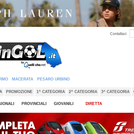
Contattaci
RMO
MACERATA
PESARO URBINO
A
PROMOZIONE
1^ CATEGORIA
2^ CATEGORIA
3^ CATEGORIA
IONALI
PROVINCIALI
GIOVANILI
DIRETTA