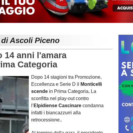
 di Ascoli Piceno
14 anni l'amara
rima Categoria
Dopo 14 stagioni tra Promozione,
Eccellenza e Serie D il
Monticelli
scende
in Prima Categoria
.
La
sconfitta nel play-out contro
l’
Elpidiense Cascinare
condanna
infatti i biancazzurri alla
retrocessione..
Al termine della gara, il presidente