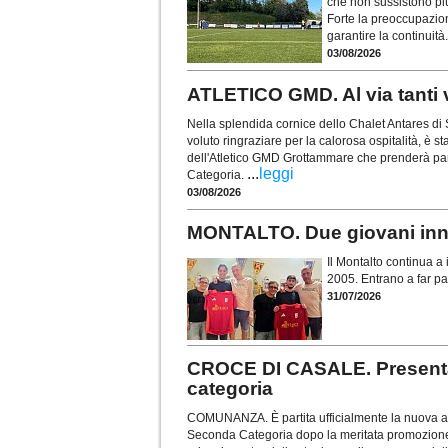
che non sussistono più
Forte la preoccupazion
garantire la continuità
03/08/2026
ATLETICO GMD. Al via tanti v
Nella splendida cornice dello Chalet Antares di
voluto ringraziare per la calorosa ospitalità, è s
dell'Atletico GMD Grottammare che prenderà pa
...
leggi
Categoria.
03/08/2026
MONTALTO. Due giovani innes
Il Montalto continua a i
2005. Entrano a far par
31/07/2026
CROCE DI CASALE. Presentat
categoria
COMUNANZA. È partita ufficialmente la nuova av
Seconda Categoria dopo la meritata promozione con