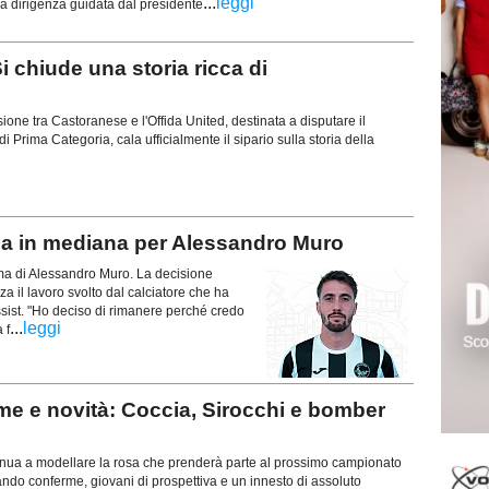
...
leggi
la dirigenza guidata dal presidente
 chiude una storia ricca di
usione tra Castoranese e l'Offida United, destinata a disputare il
 Prima Categoria, cala ufficialmente il sipario sulla storia della
 in mediana per Alessandro Muro
erma di Alessandro Muro. La decisione
za il lavoro svolto dal calciatore che ha
ssist. "Ho deciso di rimanere perché credo
...
leggi
 f
e e novità: Coccia, Sirocchi e bomber
tinua a modellare la rosa che prenderà parte al prossimo campionato
ndo conferme, giovani di prospettiva e un innesto di assoluto