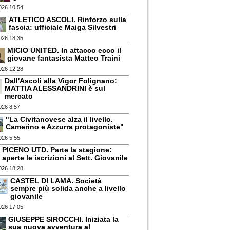
026 10:54
ATLETICO ASCOLI. Rinforzo sulla
fascia: ufficiale Maiga Silvestri
026 18:35
MICIO UNITED. In attacco ecco il
giovane fantasista Matteo Traini
026 12:28
Dall'Ascoli alla Vigor Folignano:
MATTIA ALESSANDRINI è sul
mercato
026 8:57
"La Civitanovese alza il livello.
Camerino e Azzurra protagoniste"
026 5:55
PICENO UTD. Parte la stagione:
aperte le iscrizioni al Sett. Giovanile
026 18:28
CASTEL DI LAMA. Società
sempre più solida anche a livello
giovanile
026 17:05
GIUSEPPE SIROCCHI. Iniziata la
sua nuova avventura al