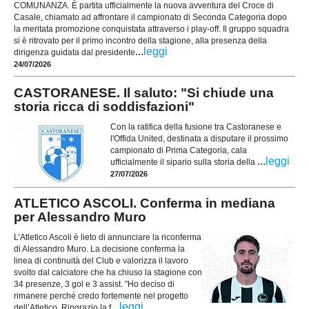
COMUNANZA. È partita ufficialmente la nuova avventura del Croce di
Casale, chiamato ad affrontare il campionato di Seconda Categoria dopo
la meritata promozione conquistata attraverso i play-off. Il gruppo squadra
si è ritrovato per il primo incontro della stagione, alla presenza della
...
leggi
dirigenza guidata dal presidente
24/07/2026
CASTORANESE. Il saluto: "Si chiude una
storia ricca di soddisfazioni"
Con la ratifica della fusione tra Castoranese e
l'Offida United, destinata a disputare il prossimo
campionato di Prima Categoria, cala
...
leggi
ufficialmente il sipario sulla storia della
27/07/2026
ATLETICO ASCOLI. Conferma in mediana
per Alessandro Muro
L’Atletico Ascoli è lieto di annunciare la riconferma
di Alessandro Muro. La decisione conferma la
linea di continuità del Club e valorizza il lavoro
svolto dal calciatore che ha chiuso la stagione con
34 presenze, 3 gol e 3 assist. "Ho deciso di
rimanere perché credo fortemente nel progetto
...
leggi
dell’Atletico. Ringrazio la f