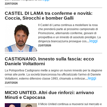
22/07/2026
CASTEL DI LAMA tra conferme e novità:
Coccia, Sirocchi e bomber Galli
Il Castel di Lama continua a modellare la rosa
che prenderà parte al prossimo campionato di
Promozione, alternando conferme, giovani di
prospettiva e un innesto di assoluto prestigio. La
...
leggi
dirigenza biancazzurra prosegue cos
21/07/2026
CASTIGNANO. Innesto sulla fascia: ecco
Daniele Voltattorni
La Polisportiva Castignano mette a segno un nuovo innesto per la stagione
ormai alle porte. La società biancorossa ha ufficializzato l'arrivo di Daniele
...
leggi
Voltattorni, esterno difensivo classe 1993, chiamato a rinforzar
21/07/2026
MICIO UNITED. Altri due rinforzi: arrivano
Minuti e Capocasa
Il Micio United continua a muoversi sul mercato e