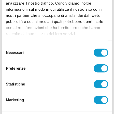
analizzare il nostro traffico. Condividiamo inoltre
che Marco Mariani Gibellieri e Giacomo Mattei
saranno due calciatori del Monticelli anche per la
informazioni sul modo in cui utilizza il nostro sito con i
prossima stagione. Entrambi si apprestano a
nostri partner che si occupano di analisi dei dati web,
vivere la loro quarta stagione in biancoazzurro. -
...
leggi
Tr
pubblicità e social media, i quali potrebbero combinarle
12/07/2026
con altre informazioni che ha fornito loro o che hanno
raccolto dal suo utilizzo dei loro servizi.
CUPRENSE. Definito lo staff tecnico per la
prossima stagione
Selezione
Prende ufficialmente il via la stagione 2026/2027,
con la società della Cuprense che ha svelato i
Necessari
del
componenti dello staff tecnico della Prima
consenso
Squadra, chiamati a guidare il gruppo nel nuovo
campionato. A ricoprire il ruolo di allenatore sarà
Preferenze
...
leggi
11/07/2026
Vai all'edizione provinciale
Statistiche
Marketing