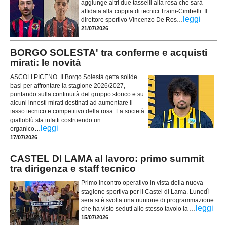
aggiunge altri due tasselli alla rosa che sarà
affidata alla coppia di tecnici Traini-Cimbelli. Il
...
leggi
direttore sportivo Vincenzo De Ros
21/07/2026
BORGO SOLESTA' tra conferme e acquisti
mirati: le novità
ASCOLI PICENO. Il Borgo Solestà getta solide
basi per affrontare la stagione 2026/2027,
puntando sulla continuità del gruppo storico e su
alcuni innesti mirati destinati ad aumentare il
tasso tecnico e competitivo della rosa. La società
gialloblù sta infatti costruendo un
...
leggi
organico
17/07/2026
CASTEL DI LAMA al lavoro: primo summit
tra dirigenza e staff tecnico
Primo incontro operativo in vista della nuova
stagione sportiva per il Castel di Lama. Lunedì
sera si è svolta una riunione di programmazione
...
leggi
che ha visto seduti allo stesso tavolo la
15/07/2026