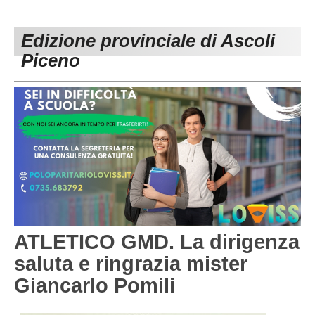
PESARO URBINO
PROMOZIONE
DIRETTA
Edizione provinciale di Ascoli
Carica la tua Rosa
1^ CATEGORIA
Piceno
2^ CATEGORIA
3^ CATEGORIA
GIOVANILI
ATLETICO GMD. La dirigenza
saluta e ringrazia mister
Giancarlo Pomili