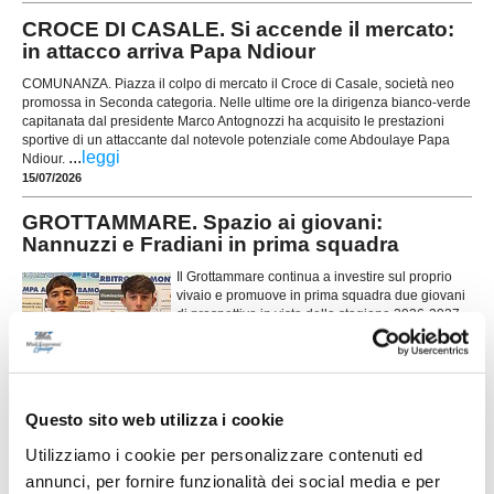
CROCE DI CASALE. Si accende il mercato:
in attacco arriva Papa Ndiour
COMUNANZA. Piazza il colpo di mercato il Croce di Casale, società neo
promossa in Seconda categoria. Nelle ultime ore la dirigenza bianco-verde
capitanata dal presidente Marco Antognozzi ha acquisito le prestazioni
sportive di un attaccante dal notevole potenziale come Abdoulaye Papa
...
leggi
Ndiour.
15/07/2026
GROTTAMMARE. Spazio ai giovani:
Nannuzzi e Fradiani in prima squadra
Il Grottammare continua a investire sul proprio
vivaio e promuove in prima squadra due giovani
di prospettiva in vista della stagione 2026-2027.
Faranno parte della preparazione estiva agli
ordini dello staff tecnico il centrocampista
...
leggi
Simo
14/07/2026
Questo sito web utilizza i cookie
MONTICELLI. Conferme importanti per
Utilizziamo i cookie per personalizzare contenuti ed
Mariani Gibellieri e Mattei
annunci, per fornire funzionalità dei social media e per
ASCOLI PICENO. Il Monticelli Calcio comunica