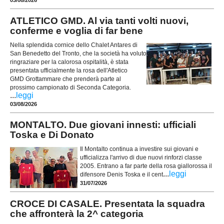
ATLETICO GMD. Al via tanti volti nuovi,
conferme e voglia di far bene
Nella splendida cornice dello Chalet Antares di
San Benedetto del Tronto, che la società ha voluto
ringraziare per la calorosa ospitalità, è stata
presentata ufficialmente la rosa dell'Atletico
GMD Grottammare che prenderà parte al
prossimo campionato di Seconda Categoria.
...
leggi
03/08/2026
MONTALTO. Due giovani innesti: ufficiali
Toska e Di Donato
Il Montalto continua a investire sui giovani e
ufficializza l'arrivo di due nuovi rinforzi classe
2005. Entrano a far parte della rosa giallorossa il
...
leggi
difensore Denis Toska e il cent
31/07/2026
CROCE DI CASALE. Presentata la squadra
che affronterà la 2^ categoria